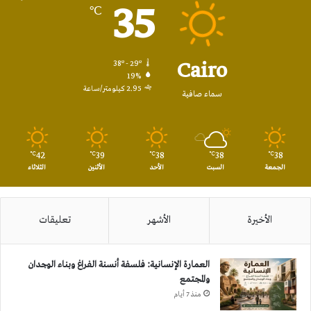
35
℃
Cairo
38º - 29º
19%
2.95 كيلومتر/ساعة
سماء صافية
42
39
38
38
38
℃
℃
℃
℃
℃
الجمعة
السبت
الأحد
الأثنين
الثلاثاء
الأخيرة
الأشهر
تعليقات
العمارة الإنسانية: فلسفة أنسنة الفراغ وبناء الوجدان
والمجتمع
منذ 7 أيام