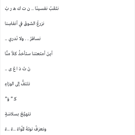
نثقبُ نفسينَا .. ن ت ك هـ ر بْ
نزرعُ الشوقَ في أنفاسِنا
نسافرُ . . ولا نَدري ..
أينَ أمتعتنا ستأخذُ كلاً منَّا
نَ تَ دَ ا عَ ى ..
نلتفُّ إلى الورَاءِ
كـَ ” وَ”
نتهيَّجُ بسلاسَةٍ
ونعزفُ نوتةَ المُواءْ ..ءْ ..ءْ