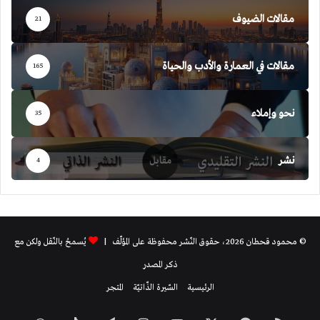
مقالات الضيوف
21
مقالات في العمارة والأدب والحياة
165
نحو وإملاء
35
نشر
4
© محمود قحطان 2026، حقوق النّشر محفوظة على المؤلّف |
يُسمحُ بالنّقل ولكن مع
ذكر المصدر
الرئيسية
السّيرة الذّاتيّة
المتجر