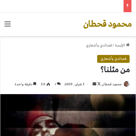
محمود قحطان
الق
الرّئيسة
/
قصائدي وأشعاري
قصائدي وأشعاري
من مثلنا؟
تابع
أرسل
محمود قحطان
3 فبراير، 2009
7
371
دقيقة واحدة
على
بريدا
X
إلكترونيا