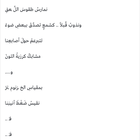
نمارسُ طقوسَ اللَّ ـعقِ
ونذوبُ قُبلاً .. كشمعٍ تصدَّقَ ببعضِ ضوءْ
تتبرعمُ حولَ أصابعِنا
مشابكٌ كرزيةُ اللونْ
و….
بمقياسِ الحَ ــزنومِ ـترْ
نقيسُ ضَغْطَ أنينِنا
فـَ ..
فــَ ..