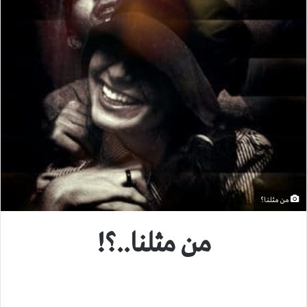
من مثلنا؟
من مثلنا..؟!