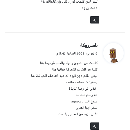
ليس لدي كلمات توازن ثقل وزن كلماتك :(^
دمت بل ود
رد
ي
ناصرروكا
:
ق
6 فبراير، 2009 الساعة 9:45 م
و
كلمات من الشجن والوله والحب قراتهما هنا
ل
كتلة من المشاعر المتحركة قراتها هنا
نبض القلم دون قيود تداعبه العاطفه الجياشة هنا
ومفردات ممتعة ماتعه
اخذنى فى رحلة لذيذة
مع رسم كلماتك
مبدع انت يامحمود
شكرا ايها العزيز
تقبل مزيد من اعجابى بقلمك
رد