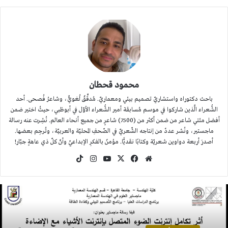
محمود قحطان
باحث دكتوراه واستشاريّ تصميم بيئي ومعماريّ. مُدقِّقٌ لُغويٌّ، وشاعرُ فُصحى. أحد
الشُّعراء الَّذين شاركوا في موسم مُسابقة أمير الشُّعراء الأوّل في أبوظبي، حيثُ اختير ضمن
أفضل مئتي شاعر من ضمن أكثر من (7500) شاعرٍ من جميع أنحاء العالم. نُشِرت عنه رسالة
ماجستير، ونُشر عددٌ من إنتاجه الشّعريّ في الصّحفِ المحليّة والعربيّة، وتُرجِم بعضها.
أصدرَ أربعة دواوين شعريّة وكتابًا نقديًّا. مؤمنٌ بالفكرِ الإبداعيّ وأنّ كلّ ذي عاهةٍ جبّار!
موقع
‫X
فيسبوك
‫YouTube
انستقرام
‫TikTok
الويب