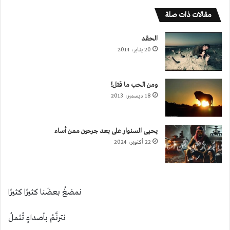
مقالات ذات صلة
الحقد
20 يناير، 2014
ومن الحب ما قتل!
18 ديسمبر، 2013
يحيى السنوار على بعد جرحين ممن أساء
22 أكتوبر، 2024
نمضغُ بعضَنا كثيرًا كثيرًا
نترنَّمُ بأصداءٍ تُثملُ