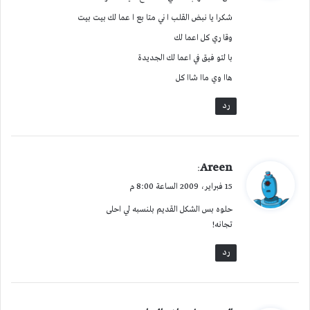
ل
شكرا يا نبض القلب ا ني متا بع ا عما لك بيت بيت
وقا ري كل اعما لك
با لتو فيق في اعما لك الجديدة
هاا وي ماا شاا كل
رد
ي
Areen
:
ق
15 فبراير، 2009 الساعة 8:00 م
و
حلوه بس الشكل القديم بلنسبه لي احلى
ل
تجانه!
رد