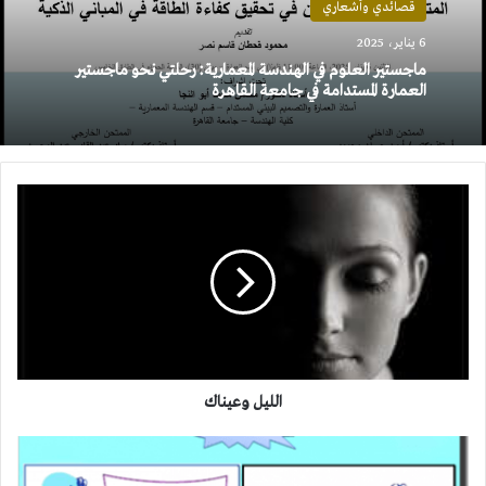
قصائدي وأشعاري
6 يناير، 2025
ماجستير العلوم في الهندسة المعمارية: رحلتي نحو ماجستير
العمارة المستدامة في جامعة القاهرة
الليل
وعيناك
الليل وعيناك
إملاء
عربي: