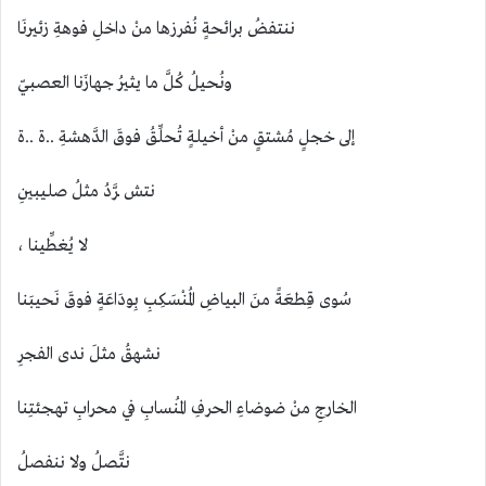
ننتفضُ برائحةٍ نُفرزها منْ داخلِ فوهةِ زئيرنَا
ونُحيلُ كُلَّ ما يثيرُ جهازَنا العصبيّ
إلى خجلٍ مُشتقٍ منْ أخيلةٍ تُحلِّقُ فوقَ الدَّهشةِ ..ة ..ة
نتش ـرَّدُ مثلُ صليبينِ
لا يُغطِّينا ،
سُوى قِطعَةً منَ البياضِ الُمنْسَكِبِ بِودَاعَةٍ فوقَ نَحيبَنا
نشهقُ مثلَ ندى الفجرِ
الخارجِ منْ ضوضاءِ الحرفِ المُنسابِ في محرابِ تهجئتِنا
نتَّصلُ ولا ننفصلُ