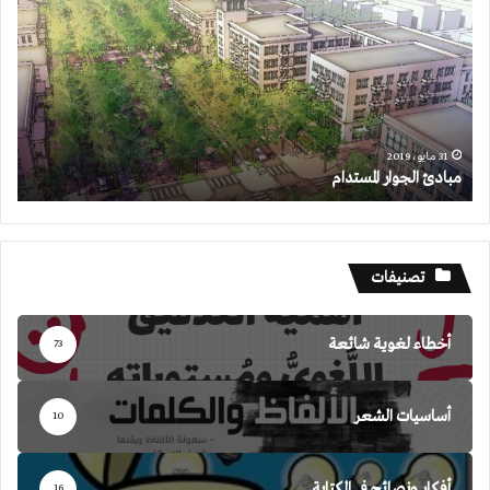
المستدام
31 مايو، 2019
مبادئ الجوار المستدام
تصنيفات
أخطاء لغوية شائعة
73
أساسيات الشعر
10
أفكار ونصائح في الكتابة
16