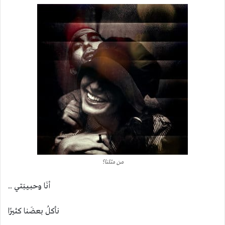
من مثلنا؟
أنَا وحبـيـبَتي ..
نأكلُ بعضَنا كثيرًا