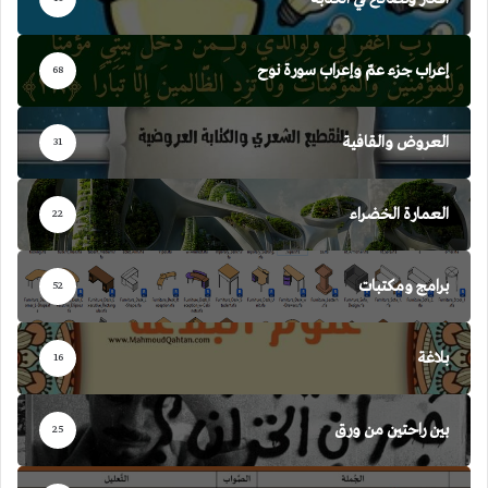
إعراب جزء عمّ وإعراب سورة نوح
68
العروض والقافية
31
العمارة الخضراء
22
برامج ومكتبات
52
بلاغة
16
بين راحتين من ورق
25