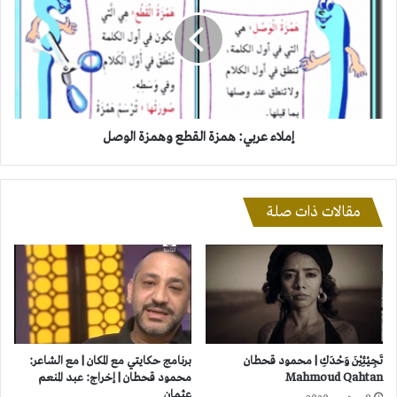
همزة
القطع
وهمزة
الوصل
إملاء عربي: همزة القطع وهمزة الوصل
مقالات ذات صلة
تَجِيْئِيْنَ وَحْدَكِ | محمود قحطان
برنامج حكايتي مع المكان | مع الشاعر:
Mahmoud Qahtan
محمود قحطان | إخراج: عبد المنعم
عثمان