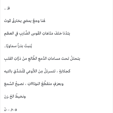
فـــَ ..
هُنا وجعٌ يمضي يخترقُ الموتَ
يئدُنا خلفَ متَاهاتِ القَوسِ الضَّاربِ في العظمِ
يُنبتُ بذراً سماويًا..
يتحللُ تحتَ مساماتِ الدَّمعِ الطَّالعِ منْ ذرَّاتِ القلبِ
كَحِكايةٍ ، تتسربَلُ مِنَ اللاَّوعي المُتشدِّقِ بالتيه
وبعزفٍ متقطِّعُ النوتااااتِ ، نصيخُ السَّمعَ
ونخيطُ الحُ ــزنَ
و..م .. نْ