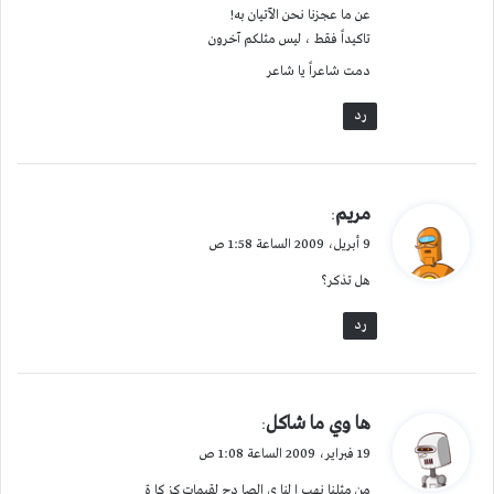
عن ما عجزنا نحن الآتيان به!
تاكيداً فقط ، ليس مثلكم آخرون
دمت شاعراً يا شاعر
رد
ي
مريم
:
ق
9 أبريل، 2009 الساعة 1:58 ص
و
هل تذكر؟
ل
رد
ي
ها وي ما شاكل
:
ق
19 فبراير، 2009 الساعة 1:08 ص
و
من مثلنا نهب ا لنا ي الصا دح لقيمات كز كا ة