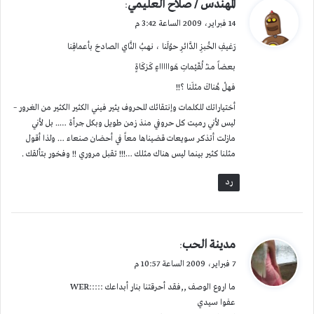
ي
المهندس / صلاح العليمي
:
ق
14 فبراير، 2009 الساعة 3:42 م
و
رَغيفِ الخُبزِ الدَّائرِ حوْلَنا ، نهبُ النَّاي الصادحَ بأعماقِنا
ل
بعضاً مـنــْ لُقَيْماتِ هَواااااءٍ كَزكَاةٍ
فهلْ هُناكَ مثلَنا ؟!!
أختياراتك للكلمات وإنتقائك للحروف يثير فيني الكثير الكثير من الغرور –
ليس لأني رميت كل حروفي منذ زمن طويل وبكل جرأة ….. بل لأني
مازلت أتذكر سويعات قضيناها معاً في أحضان صنعاء … ولذا أقول
مثلنا كثير بينما ليس هناك مثلك …!!! تقبل مروري !! وفخور بتألقك .
رد
ي
مدينة الحب
:
ق
7 فبراير، 2009 الساعة 10:57 م
و
ما اروع الوصف ,,فقد أحرقتنا بنار أبداعك :::::WER
ل
عفوا سيدي