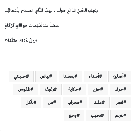
رَغيفِ الخُبزِ الدَّائرِ حوْلَنا ، نهبُ النَّاي الصادحَ بأعماقِنا
بعضاً مـنــْ لُقَيْماتِ هَواااااءٍ كَزكَاةٍ
فهلْ هُناكَ
مثلَنا
؟!
أصابع
أصداء
بعضنا
بياض
حبيبتي
حرف
حزن
حكاية
رغيف
طقوس
فجر
مثلنا
محراب
من
نأكل
نترنم
نحيب
وجع