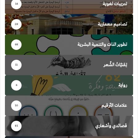
تدريبات لغوية
14
تصاميم معمارية
28
تطوير الذات والتنمية البشرية
68
تِقنيَّاتُ الشِّعر
11
رواية
6
علامات التّرقيم
10
قصائدي وأشعاري
81