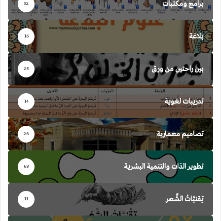
برامج ومكتبات
52
بلاغة
16
بين راحتين من ورق
25
تدريبات لغوية
14
تصاميم معمارية
28
تطوير الذات والتنمية البشرية
68
تِقنيَّاتُ الشِّعر
11