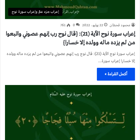
إعراب جزء عمّ وإعراب سورة نوح
محمود قحطان
22 يوليو، 2022
0
761
إعراب سورة نوح الآية (21): {قال نوح رب إنهم عصوني واتبعوا
من لم يزده ماله وولده إلا خسارا}
إعراب سورة نوح الآية (21): قال نوح رب إنهم عصوني واتبعوا من لم يزده ماله وولده
إلا خسارا إعراب سورة…
أكمل القراءة »