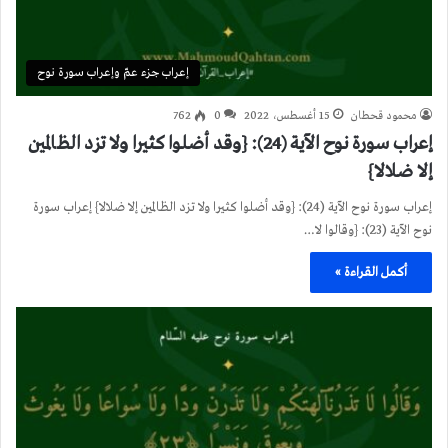
إعراب جزء عمّ وإعراب سورة نوح
محمود قحطان
15 أغسطس، 2022
0
762
إعراب سورة نوح الآية (24): {وقد أضلوا كثيرا ولا تزد الظالمين
إلا ضلالا}
إعراب سورة نوح الآية (24): {وقد أضلوا كثيرا ولا تزد الظالمين إلا ضلالا} إعراب سورة
نوح الآية (23): {وقالوا لا…
أكمل القراءة »