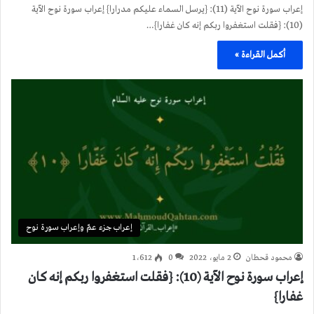
إعراب سورة نوح الآية (11): {يرسل السماء عليكم مدرارا} إعراب سورة نوح الآية
(10): {فقلت استغفروا ربكم إنه كان غفارا}…
أكمل القراءة »
إعراب جزء عمّ وإعراب سورة نوح
محمود قحطان
2 مايو، 2022
0
1٬612
إعراب سورة نوح الآية (10): {فقلت استغفروا ربكم إنه كان
غفارا}