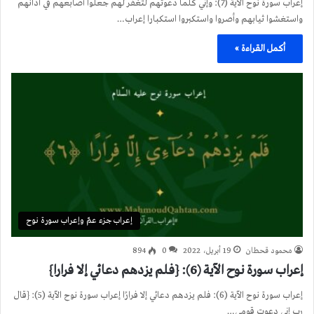
إعراب سورة نوح الآية (7): وإني كلما دعوتهم لتغفر لهم جعلوا أصابعهم في آذانهم
واستغشوا ثيابهم وأصروا واستكبروا استكبارا إعراب…
أكمل القراءة »
إعراب جزء عمّ وإعراب سورة نوح
محمود قحطان
19 أبريل، 2022
0
894
إعراب سورة نوح الآية (6): {فلم يزدهم دعائي إلا فرارا}
إعراب سورة نوح الآية (6): فلم يزدهم دعائي إلا فرارًا إعراب سورة نوح الآية (5): {قال
رب إني دعوت قومي…