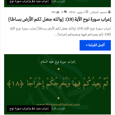
إعراب جزء عمّ وإعراب سورة نوح
محمود قحطان
2 يوليو، 2022
0
794
إعراب سورة نوح الآية (19): {والله جعل لكم الأرض بساطا}
إعراب سورة نوح الآية (19): {والله جعل لكم الأرض بساطا} إعراب سورة نوح الآية
(18): {ثم يعيدكم فيها ويخرجكم إخراجا}…
أكمل القراءة »
إعراب جزء عمّ وإعراب سورة نوح