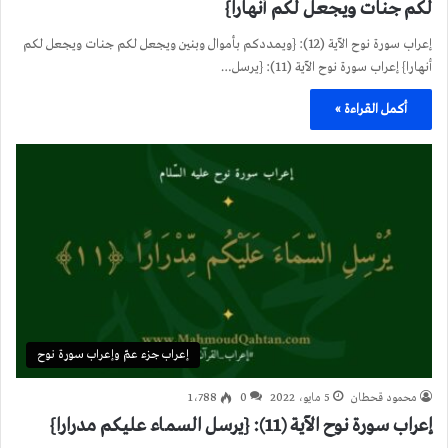
لكم جنات ويجعل لكم أنهارا}
إعراب سورة نوح الآية (12): {ويمددكم بأموال وبنين ويجعل لكم جنات ويجعل لكم
أنهارا} إعراب سورة نوح الآية (11): {يرسل…
أكمل القراءة »
إعراب جزء عمّ وإعراب سورة نوح
محمود قحطان
5 مايو، 2022
0
1٬788
إعراب سورة نوح الآية (11): {يرسل السماء عليكم مدرارا}