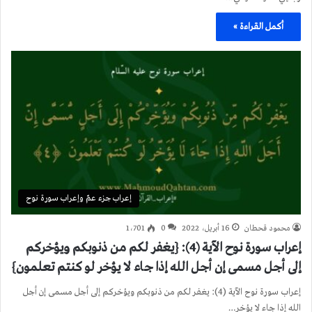
أكمل القراءة »
إعراب جزء عمّ وإعراب سورة نوح
محمود قحطان
16 أبريل، 2022
0
1٬701
إعراب سورة نوح الآية (4): {يغفر لكم من ذنوبكم ويؤخركم
إلى أجل مسمى إن أجل الله إذا جاء لا يؤخر لو كنتم تعلمون}
إعراب سورة نوح الآية (4): يغفر لكم من ذنوبكم ويؤخركم إلى أجل مسمى إن أجل
الله إذا جاء لا يؤخر…