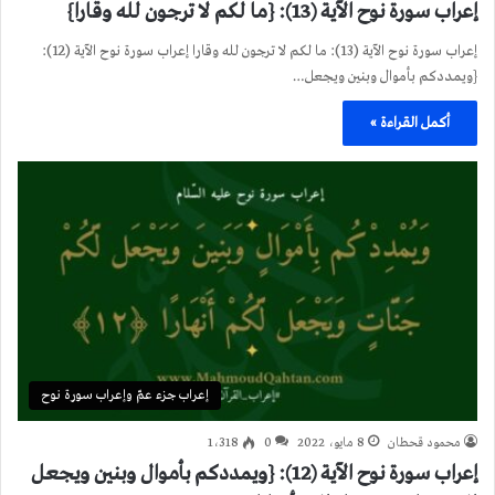
إعراب سورة نوح الآية (13): {ما لكم لا ترجون لله وقارا}
إعراب سورة نوح الآية (13): ما لكم لا ترجون لله وقارا إعراب سورة نوح الآية (12):
{ويمددكم بأموال وبنين ويجعل…
أكمل القراءة »
إعراب جزء عمّ وإعراب سورة نوح
محمود قحطان
8 مايو، 2022
0
1٬318
إعراب سورة نوح الآية (12): {ويمددكم بأموال وبنين ويجعل