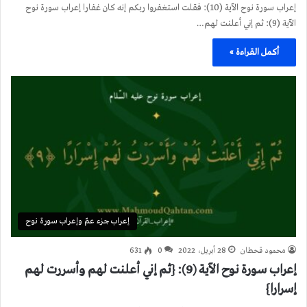
إعراب سورة نوح الآية (10): فقلت استغفروا ربكم إنه كان غفارا إعراب سورة نوح
الآية (9): ثم إني أعلنت لهم…
أكمل القراءة »
إعراب جزء عمّ وإعراب سورة نوح
محمود قحطان
28 أبريل، 2022
0
631
إعراب سورة نوح الآية (9): {ثم إني أعلنت لهم وأسررت لهم
إسرارا}