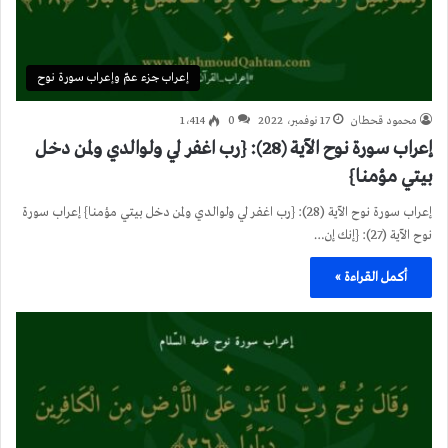
إعراب جزء عمّ وإعراب سورة نوح
محمود قحطان
17 نوفمبر، 2022
0
1٬414
إعراب سورة نوح الآية (28): {رب اغفر لي ولوالدي ولمن دخل
بيتي مؤمنا}
إعراب سورة نوح الآية (28): {رب اغفر لي ولوالدي ولمن دخل بيتي مؤمنا} إعراب سورة
نوح الآية (27): {إنك إن…
أكمل القراءة »