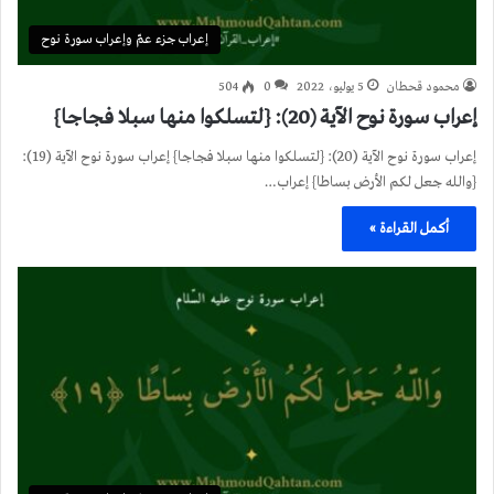
إعراب جزء عمّ وإعراب سورة نوح
محمود قحطان
5 يوليو، 2022
0
504
إعراب سورة نوح الآية (20): {لتسلكوا منها سبلا فجاجا}
إعراب سورة نوح الآية (20): {لتسلكوا منها سبلا فجاجا} إعراب سورة نوح الآية (19):
{والله جعل لكم الأرض بساطا} إعراب…
أكمل القراءة »