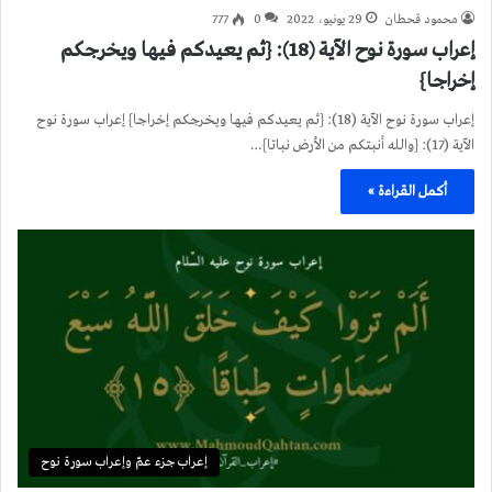
محمود قحطان
29 يونيو، 2022
0
777
إعراب سورة نوح الآية (18): {ثم يعيدكم فيها ويخرجكم
إخراجا}
إعراب سورة نوح الآية (18): {ثم يعيدكم فيها ويخرجكم إخراجا} إعراب سورة نوح
الآية (17): {والله أنبتكم من الأرض نباتا}…
أكمل القراءة »
إعراب جزء عمّ وإعراب سورة نوح