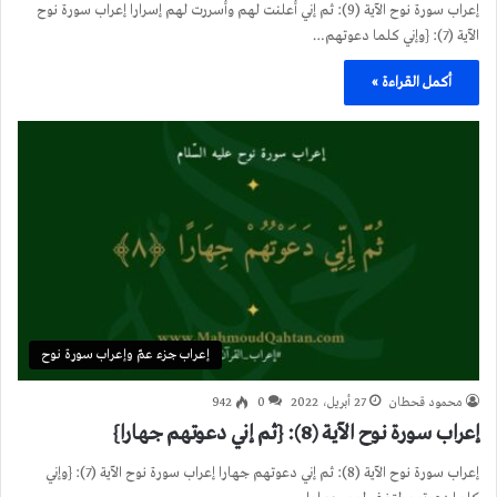
إعراب سورة نوح الآية (9): ثم إني أعلنت لهم وأسررت لهم إسرارا إعراب سورة نوح
الآية (7): {وإني كلما دعوتهم…
أكمل القراءة »
إعراب جزء عمّ وإعراب سورة نوح
محمود قحطان
27 أبريل، 2022
0
942
إعراب سورة نوح الآية (8): {ثم إني دعوتهم جهارا}
إعراب سورة نوح الآية (8): ثم إني دعوتهم جهارا إعراب سورة نوح الآية (7): {وإني