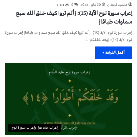
محمود قحطان
30 مايو، 2022
0
1٬111
إعراب سورة نوح الآية (15): {ألم تروا كيف خلق الله سبع
سماوات طباقا}
إعراب سورة نوح الآية (15): {ألم تروا كيف خلق الله سبع سماوات طباقا} إعراب سورة
نوح الآية (14): {وقد خلقكم…
أكمل القراءة »
إعراب جزء عمّ وإعراب سورة نوح