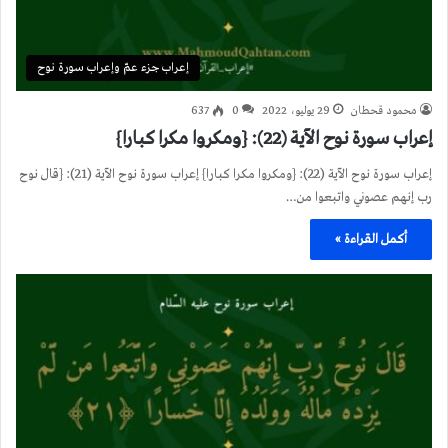
إعراب جزء عمّ وإعراب سورة نوح
محمود قحطان
29 يوليو، 2022
0
637
إعراب سورة نوح الآية (22): {ومكروا مكرا كبارا}
إعراب سورة نوح الآية (22): {ومكروا مكرا كبارا} إعراب سورة نوح الآية (21): {قال نوح
رب إنهم عصوني واتبعوا من…
أكمل القراءة »