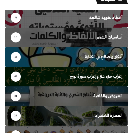
أخطاء لغوية شائعة
73
أساسيات الشعر
10
أفكار ونصائح في الكتابة
16
إعراب جزء عمّ وإعراب سورة نوح
68
العروض والقافية
31
العمارة الخضراء
22