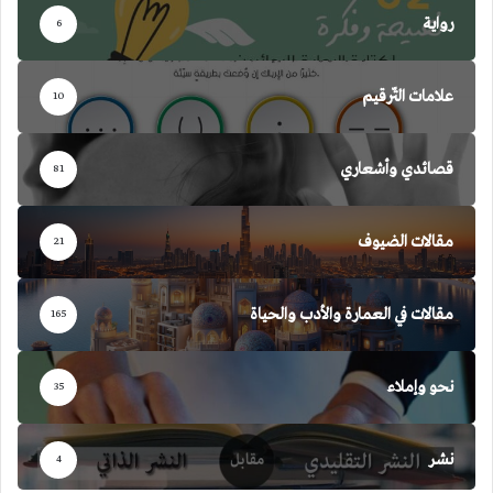
رواية
6
علامات التّرقيم
10
قصائدي وأشعاري
81
مقالات الضيوف
21
مقالات في العمارة والأدب والحياة
165
نحو وإملاء
35
نشر
4