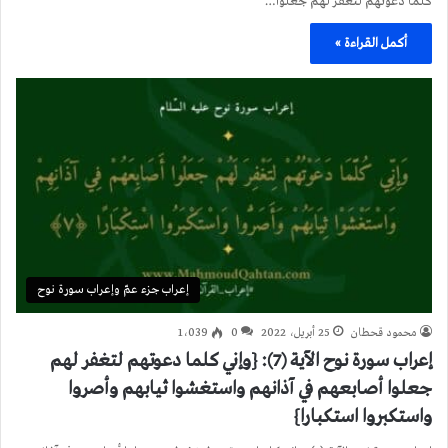
كلما دعوتهم لتغفر لهم جعلوا…
أكمل القراءة »
إعراب جزء عمّ وإعراب سورة نوح
محمود قحطان
25 أبريل، 2022
0
1٬039
إعراب سورة نوح الآية (7): {وإني كلما دعوتهم لتغفر لهم
جعلوا أصابعهم في آذانهم واستغشوا ثيابهم وأصروا
واستكبروا استكبارا}