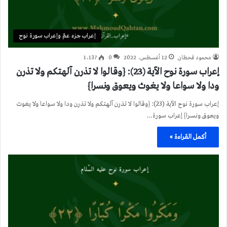
إعراب جزء عمّ وإعراب سورة نوح
محمود قحطان
12 أغسطس، 2022
0
1٬137
إعراب سورة نوح الآية (23): {وقالوا لا تذرن آلهتكم ولا تذرن
ودا ولا سواعا ولا يغوث ويعوق ونسرا}
إعراب سورة نوح الآية (23): {وقالوا لا تذرن آلهتكم ولا تذرن ودا ولا سواعا ولا يغوث
ويعوق ونسرا} إعراب سورة…
أكمل القراءة »