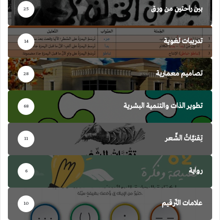
بين راحتين من ورق
25
تدريبات لغوية
14
تصاميم معمارية
28
تطوير الذات والتنمية البشرية
68
تِقنيَّاتُ الشِّعر
11
رواية
6
علامات التّرقيم
10