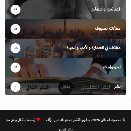
قصائدي وأشعاري
81
مقالات الضيوف
21
مقالات في العمارة والأدب والحياة
165
نحو وإملاء
35
نشر
4
© محمود قحطان 2026، حقوق النّشر محفوظة على المؤلّف |
يُسمحُ بالنّقل ولكن مع
ذكر المصدر