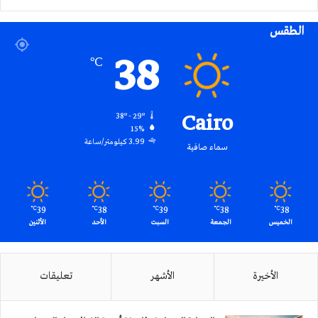
الموقع
الطقس
RSS
38
℃
Cairo
38º - 29º
15%
3.99 كيلومتر/ساعة
سماء صافية
39
38
39
38
38
℃
℃
℃
℃
℃
الخميس
الجمعة
السبت
الأحد
الأثنين
الأخيرة
الأشهر
تعليقات