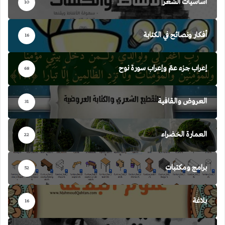
أساسيات الشعر
10
أفكار ونصائح في الكتابة
16
إعراب جزء عمّ وإعراب سورة نوح
68
العروض والقافية
31
العمارة الخضراء
22
برامج ومكتبات
52
بلاغة
16