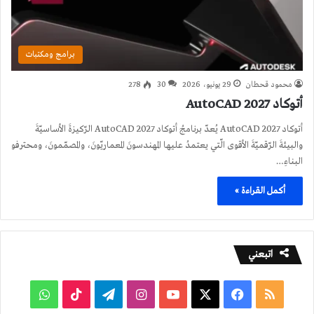
برامج ومكتبات
محمود قحطان
29 يونيو، 2026
30
278
أتوكاد 2027 AutoCAD
أتوكاد 2027 AutoCAD يُعدّ برنامجُ أتوكاد 2027 AutoCAD الرّكيزةَ الأساسيّةَ
والبيئةَ الرّقميّةَ الأقوى الّتي يعتمدُ عليها المهندسونَ المعماريّونَ، والمصمّمونَ، ومحترفو
البناءِ…
أكمل القراءة »
اتبعني
ملخص
فيسبوك
‫X
‫YouTube
انستقرام
تيلقرام
‫TikTok
واتساب