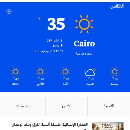
الطقس
RSS
35
℃
Cairo
38º - 29º
16%
3.12 كيلومتر/ساعة
سماء صافية
42
39
38
38
38
℃
℃
℃
℃
℃
الجمعة
السبت
الأحد
الأثنين
الثلاثاء
الأخيرة
الأشهر
تعليقات
العمارة الإنسانية: فلسفة أنسنة الفراغ وبناء الوجدان