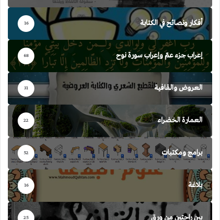
أفكار ونصائح في الكتابة
16
إعراب جزء عمّ وإعراب سورة نوح
68
العروض والقافية
31
العمارة الخضراء
22
برامج ومكتبات
52
بلاغة
16
بين راحتين من ورق
25