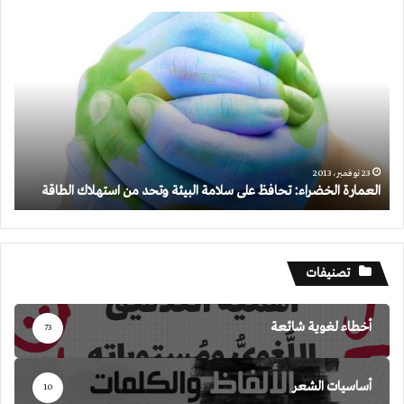
العمارة
الخضراء:
تحافظ
على
سلامة
البيئة
وتحد
من
استهلاك
23 نوفمبر، 2013
العمارة الخضراء: تحافظ على سلامة البيئة وتحد من استهلاك الطاقة
الطاقة
تصنيفات
أخطاء لغوية شائعة
73
أساسيات الشعر
10