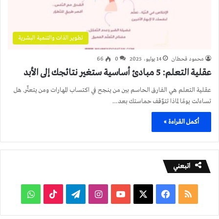
تطوير الذات والتنمية البشرية
محمود قحطان
14 يوليو، 2025
0
66
عقلية التعلم: 5 مبادئ أساسية ستغير نتائجك إلى الأبد
عقلية التعلم هي الفارق الحاسم بين من ينجح في اكتساب المهارات ومن يتعثّر. هل
تساءلت يومًا لماذا تتوّقف حماستك بعد…
أكمل القراءة »
اتبعني
ملخص
فيسبوك
‫X
‫YouTube
انستقرام
تيلقرام
‫TikTok
واتساب
الموقع