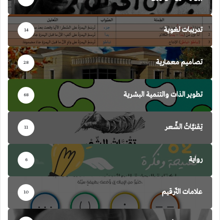
تدريبات لغوية
14
تصاميم معمارية
28
تطوير الذات والتنمية البشرية
68
تِقنيَّاتُ الشِّعر
11
رواية
6
علامات التّرقيم
10