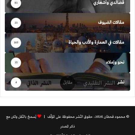
قصائدي وأشعاري
81
مقالات الضيوف
21
مقالات في العمارة والأدب والحياة
165
نحو وإملاء
35
نشر
4
© محمود قحطان 2026، حقوق النّشر محفوظة على المؤلّف |
يُسمحُ بالنّقل ولكن مع
ذكر المصدر