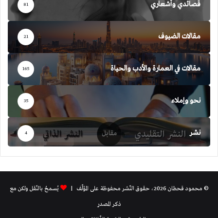
قصائدي وأشعاري
81
مقالات الضيوف
21
مقالات في العمارة والأدب والحياة
165
نحو وإملاء
35
نشر
4
© محمود قحطان 2026، حقوق النّشر محفوظة على المؤلّف |
يُسمحُ بالنّقل ولكن مع
ذكر المصدر