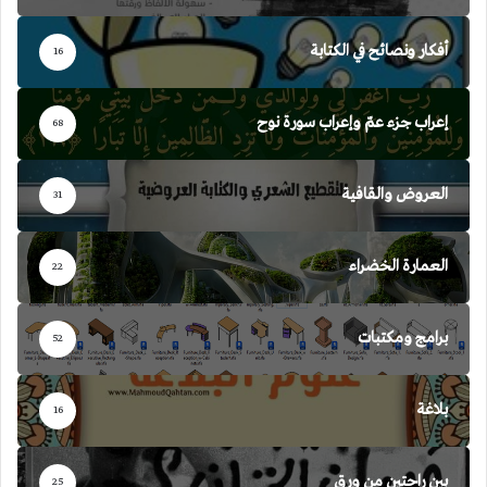
أفكار ونصائح في الكتابة
16
إعراب جزء عمّ وإعراب سورة نوح
68
العروض والقافية
31
العمارة الخضراء
22
برامج ومكتبات
52
بلاغة
16
بين راحتين من ورق
25