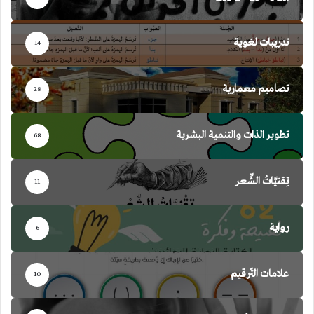
تدريبات لغوية
14
تصاميم معمارية
28
تطوير الذات والتنمية البشرية
68
تِقنيَّاتُ الشِّعر
11
رواية
6
علامات التّرقيم
10