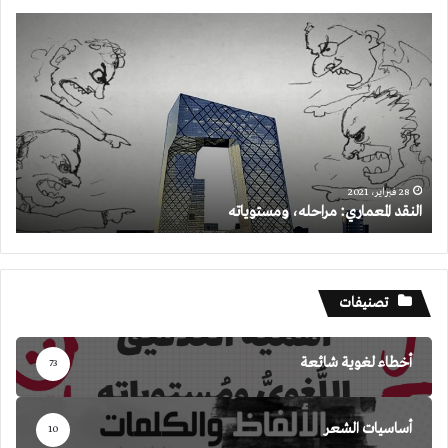
النقد
المعماري:
مراحله،
ومستوياته
28 فبراير، 2021
النقد المعماري: مراحله، ومستوياته
تصنيفات
أخطاء لغوية شائعة
73
أساسيات الشعر
10