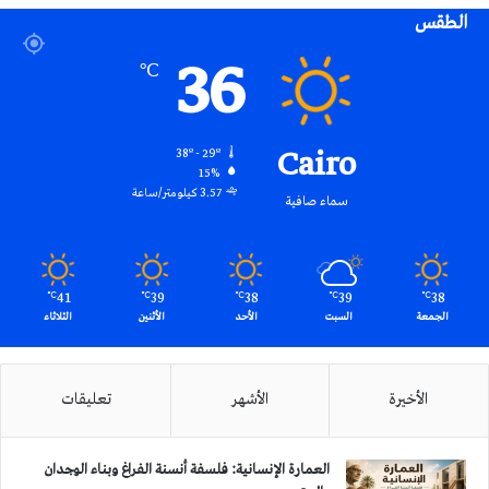
الطقس
RSS
36
℃
Cairo
38º - 29º
15%
3.57 كيلومتر/ساعة
سماء صافية
41
39
38
39
38
℃
℃
℃
℃
℃
الجمعة
السبت
الأحد
الأثنين
الثلاثاء
الأخيرة
الأشهر
تعليقات
العمارة الإنسانية: فلسفة أنسنة الفراغ وبناء الوجدان