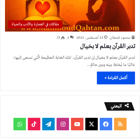
مقالات في العمارة والأدب والحياة
محمود قحطان
13 أغسطس، 2025
2
73
تدبر القرآن بعلم لا بخيال
تدبر القرآن بعلم لا بخيال إن تدبر القرآن، تلك الغاية العظيمة الّتي نسعى إليها،
غالبًا ما يُخلط بينه وبين حالةٍ…
أكمل القراءة »
اتبعني
ملخص
فيسبوك
‫X
‫YouTube
انستقرام
تيلقرام
‫TikTok
واتساب
الموقع