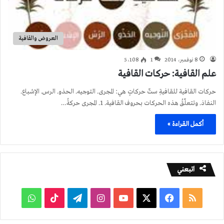
العروض والقافية
8 نوفمبر، 2014
1
5٬108
علم القافية: حركات القافية
حركات القافية للقافيةِ ستّ حركاتٍ هي: المجرى. التوجيه. الحذو. الرس. الإشباع.
النفاذ. وتتعلّقُ هذه الحركات بحروف القافية. 1. المجرى حركةُ…
أكمل القراءة »
اتبعني
ملخص
فيسبوك
‫X
‫YouTube
انستقرام
تيلقرام
‫TikTok
واتساب
الموقع