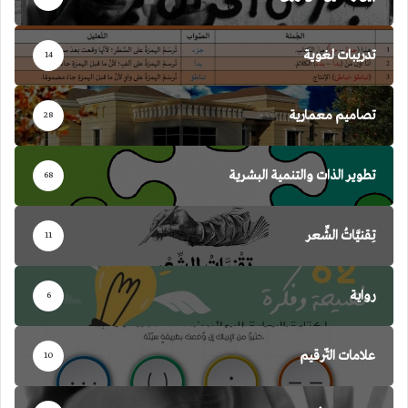
تدريبات لغوية
14
تصاميم معمارية
28
تطوير الذات والتنمية البشرية
68
تِقنيَّاتُ الشِّعر
11
رواية
6
علامات التّرقيم
10