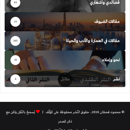
قصائدي وأشعاري
81
مقالات الضيوف
21
مقالات في العمارة والأدب والحياة
165
نحو وإملاء
35
نشر
4
© محمود قحطان 2026، حقوق النّشر محفوظة على المؤلّف |
يُسمحُ بالنّقل ولكن مع
ذكر المصدر