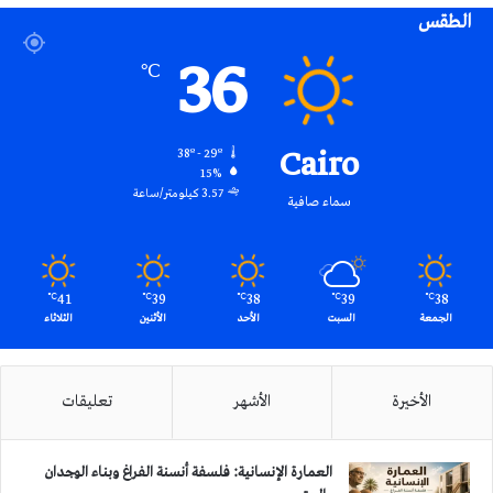
الطقس
RSS
36
℃
Cairo
38º - 29º
15%
3.57 كيلومتر/ساعة
سماء صافية
41
39
38
39
38
℃
℃
℃
℃
℃
الجمعة
السبت
الأحد
الأثنين
الثلاثاء
الأخيرة
الأشهر
تعليقات
العمارة الإنسانية: فلسفة أنسنة الفراغ وبناء الوجدان