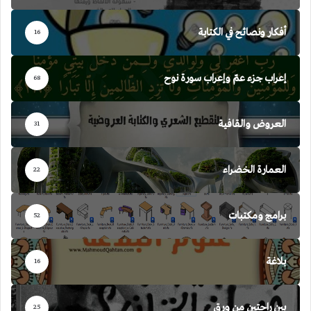
أفكار ونصائح في الكتابة
16
إعراب جزء عمّ وإعراب سورة نوح
68
العروض والقافية
31
العمارة الخضراء
22
برامج ومكتبات
52
بلاغة
16
بين راحتين من ورق
25