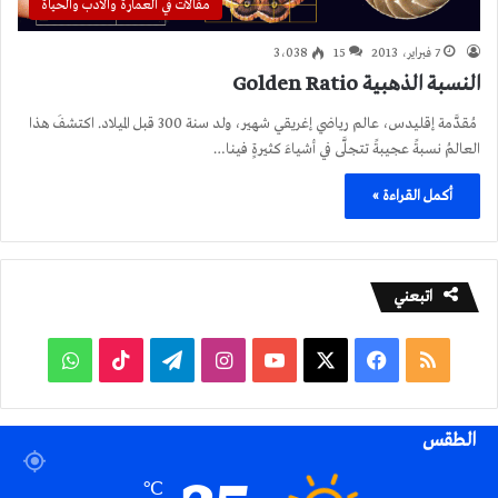
مقالات في العمارة والأدب والحياة
7 فبراير، 2013
15
3٬038
النسبة الذهبية Golden Ratio
مُقدَّمة إقليدس، عالم رياضي إغريقي شهير، ولد سنة 300 قبل الميلاد. اكتشفَ هذا
العالمُ نسبةً عجيبةً تتجلَّى في أشياءَ كثيرةٍ فينا…
أكمل القراءة »
اتبعني
ملخص
فيسبوك
‫X
‫YouTube
انستقرام
تيلقرام
‫TikTok
واتساب
الموقع
الطقس
RSS
℃