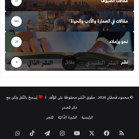
مقالات الضيوف
21
مقالات في العمارة والأدب والحياة
165
نحو وإملاء
35
نشر
4
© محمود قحطان 2026، حقوق النّشر محفوظة على المؤلّف |
يُسمحُ بالنّقل ولكن مع
ذكر المصدر
الرئيسية
السّيرة الذّاتيّة
المتجر
ملخص
فيسبوك
‫X
‫YouTube
انستقرام
تيلقرام
‫TikTok
واتساب