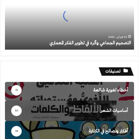
في
تطوير
الفكر
المعماري
21 فبراير، 2021
التصميم الجماعي وأثره في تطوير الفكر المعماري
تصنيفات
أخطاء لغوية شائعة
73
أساسيات الشعر
10
أفكار ونصائح في الكتابة
16