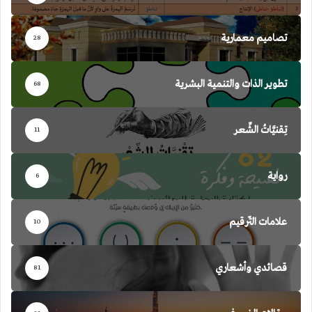
تصاميم معمارية
28
تطوير الذات والتنمية البشرية
68
تِقنيَّاتُ الشِّعر
11
رواية
6
علامات التّرقيم
10
قصائدي وأشعاري
81