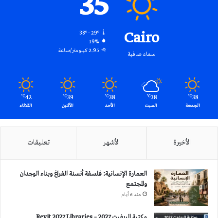
35
Cairo
38º - 29º
19%
2.95 كيلومتر/ساعة
سماء صافية
42
39
38
38
38
℃
℃
℃
℃
℃
الجمعة
السبت
الأحد
الأثنين
الثلاثاء
الأخيرة
الأشهر
تعليقات
العمارة الإنسانية: فلسفة أنسنة الفراغ وبناء الوجدان
والمجتمع
منذ 6 أيام
مكتبة الريفيت 2027 – Revit 2027 Libraries