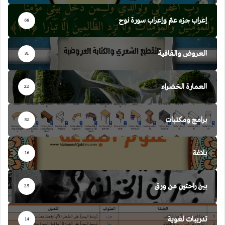
إعراب جزء عمّ وإعراب سورة نوح
68
العروض والقافية
31
العمارة الخضراء
22
برامج ومكتبات
52
بلاغة
16
بين راحتين من ورق
25
تدريبات لغوية
14