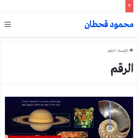
محمود قحطان
الق
الرّئيسة
/
الرقم
الرقم