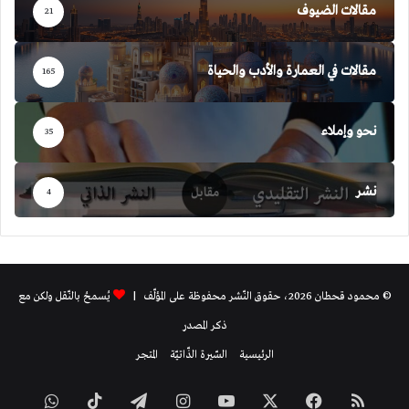
مقالات الضيوف
21
مقالات في العمارة والأدب والحياة
165
نحو وإملاء
35
نشر
4
© محمود قحطان 2026، حقوق النّشر محفوظة على المؤلّف |
يُسمحُ بالنّقل ولكن مع
ذكر المصدر
الرئيسية
السّيرة الذّاتيّة
المتجر
ملخص
فيسبوك
‫X
‫YouTube
انستقرام
تيلقرام
‫TikTok
واتساب