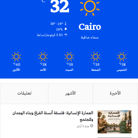
32
℃
Cairo
38º - 29º
26%
3.05 كيلومتر/ساعة
سماء صافية
40
38
39
39
38
℃
℃
℃
℃
℃
الخميس
الجمعة
السبت
الأحد
الأثنين
الأخيرة
الأشهر
تعليقات
العمارة الإنسانية: فلسفة أنسنة الفراغ وبناء الوجدان
والمجتمع
منذ 5 أيام