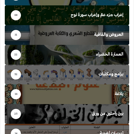
إعراب جزء عمّ وإعراب سورة نوح
68
العروض والقافية
31
العمارة الخضراء
22
برامج ومكتبات
52
بلاغة
16
بين راحتين من ورق
25
تدريبات لغوية
14