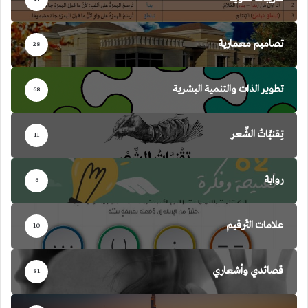
تصاميم معمارية
28
تطوير الذات والتنمية البشرية
68
تِقنيَّاتُ الشِّعر
11
رواية
6
علامات التّرقيم
10
قصائدي وأشعاري
81