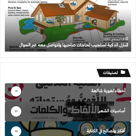
تستجيب
لحاجات
صاحبها
وتتواصل
معه
عبر
الجوال
18 ديسمبر، 2013
المنازل الذكية تستجيب لحاجات صاحبها وتتواصل معه عبر الجوال
تصنيفات
أخطاء لغوية شائعة
73
أساسيات الشعر
10
أفكار ونصائح في الكتابة
16