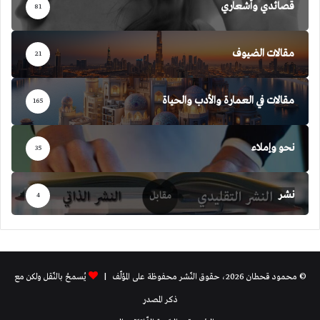
قصائدي وأشعاري
81
مقالات الضيوف
21
مقالات في العمارة والأدب والحياة
165
نحو وإملاء
35
نشر
4
© محمود قحطان 2026، حقوق النّشر محفوظة على المؤلّف |
يُسمحُ بالنّقل ولكن مع
ذكر المصدر