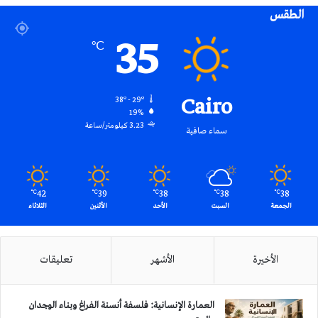
الطقس
RSS
35
℃
Cairo
38º - 29º
19%
3.23 كيلومتر/ساعة
سماء صافية
42
39
38
38
38
℃
℃
℃
℃
℃
الجمعة
السبت
الأحد
الأثنين
الثلاثاء
الأخيرة
الأشهر
تعليقات
العمارة الإنسانية: فلسفة أنسنة الفراغ وبناء الوجدان