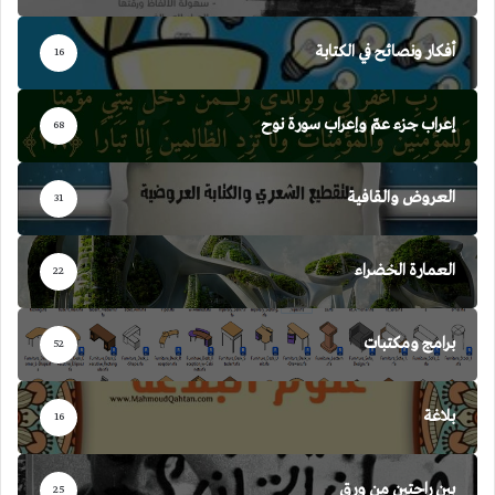
أفكار ونصائح في الكتابة
16
إعراب جزء عمّ وإعراب سورة نوح
68
العروض والقافية
31
العمارة الخضراء
22
برامج ومكتبات
52
بلاغة
16
بين راحتين من ورق
25