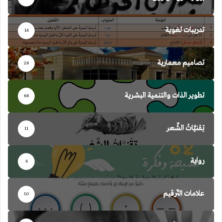
تدريبات لغوية
14
تصاميم معمارية
28
تطوير الذات والتنمية البشرية
68
تِقنيَّاتُ الشِّعر
11
رواية
6
علامات التّرقيم
10