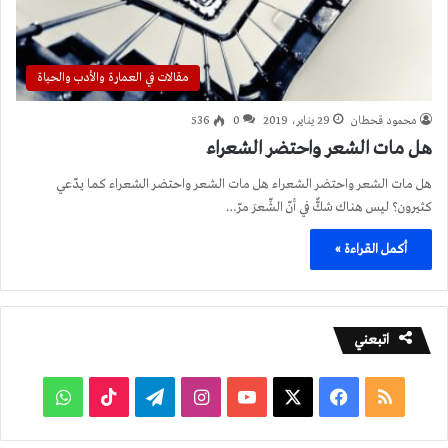
مقالات في العمارة والأدب والحياة
محمود قحطان
29 يناير، 2019
0
536
هل مات الشعر واحتضر الشعراء
هل مات الشعر واحتضر الشعراء هل مات الشعر واحتضر الشعراء كما يدّعي
كثيرون؟ ليس هناك شكٌّ في أنّ الشِّعرَ مرّ…
أكمل القراءة »
اتبعني
ملخص
فيسبوك
‫X
‫YouTube
انستقرام
تيلقرام
‫TikTok
واتساب
الموقع