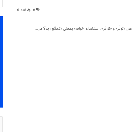
6٬558
0
ويُّونَ حول «توفَّر» و «توَافَر»: استخدام «توافر» بمعنى «تجمَّع» بدلًا من…