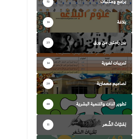
برامج ومكتبات
52
بلاغة
16
بين راحتين من ورق
25
تدريبات لغوية
14
تصاميم معمارية
28
تطوير الذات والتنمية البشرية
68
تِقنيَّاتُ الشِّعر
11