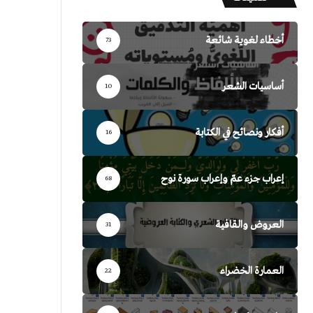
أخطاء لغوية شائعة
73
أساسيات الشعر
10
أفكار ونصائح في الكتابة
16
إعراب جزء عمّ وإعراب سورة نوح
68
العروض والقافية
31
العمارة الخضراء
22