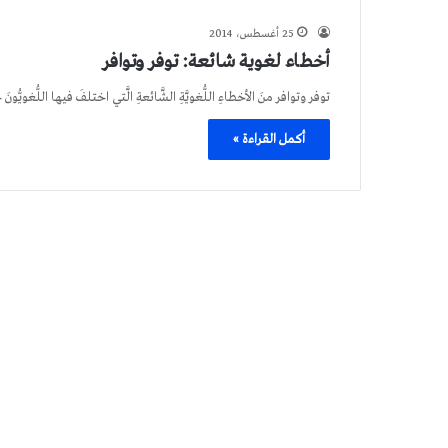
25 أغسطس، 2014
أخطاء لغوية شائعة: توفر وتوافر
توفر وتوافر منَ الأخطاءِ اللُّغويَّةِ الشَّائعةِ الَّتي اختلفَ فيها اللُّغ
أكمل القراءة »