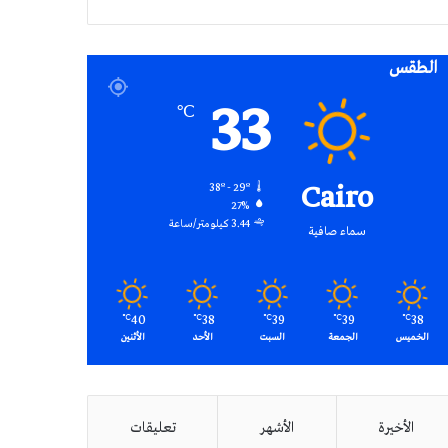
RSS
الطقس
33
℃
Cairo
38º - 29º
27%
3.44 كيلومتر/ساعة
سماء صافية
40
38
39
39
38
℃
℃
℃
℃
℃
الخميس
الجمعة
السبت
الأحد
الأثنين
الأخيرة
الأشهر
تعليقات