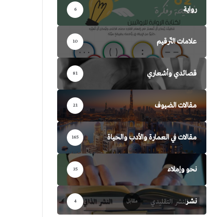
رواية
6
علامات التّرقيم
10
قصائدي وأشعاري
81
مقالات الضيوف
21
مقالات في العمارة والأدب والحياة
165
نحو وإملاء
35
نشر
4