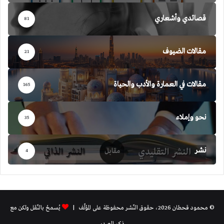
قصائدي وأشعاري
81
مقالات الضيوف
21
مقالات في العمارة والأدب والحياة
165
نحو وإملاء
35
نشر
4
© محمود قحطان 2026، حقوق النّشر محفوظة على المؤلّف |
يُسمحُ بالنّقل ولكن مع
ذكر المصدر