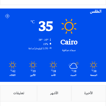
الموقع
الطقس
RSS
35
℃
Cairo
38º - 29º
19%
2.95 كيلومتر/ساعة
سماء صافية
42
39
38
38
38
℃
℃
℃
℃
℃
الجمعة
السبت
الأحد
الأثنين
الثلاثاء
الأخيرة
الأشهر
تعليقات