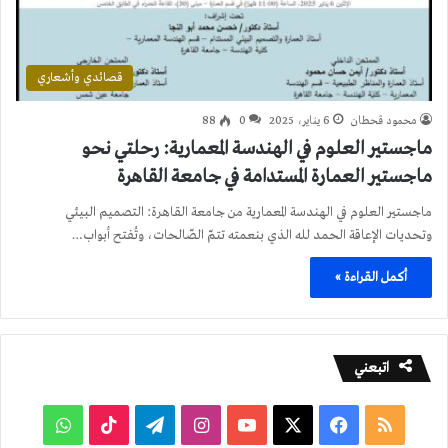
قصائدي وأشعاري
محمود قحطان
6 يناير، 2025
0
88
ماجستير العلوم في الهندسة المعمارية: رحلتي نحو
ماجستير العمارة المستدامة في جامعة القاهرة
ماجستير العلوم في الهندسة المعمارية من جامعة القاهرة: التصميم البيئي
وتحديات الإعاقة الحمد لله الذي بنعمته تتمّ الصّالحات، وتُفتح أبواب…
أكمل القراءة »
اتبعني
ملخص
فيسبوك
‫X
‫YouTube
انستقرام
تيلقرام
‫TikTok
واتساب