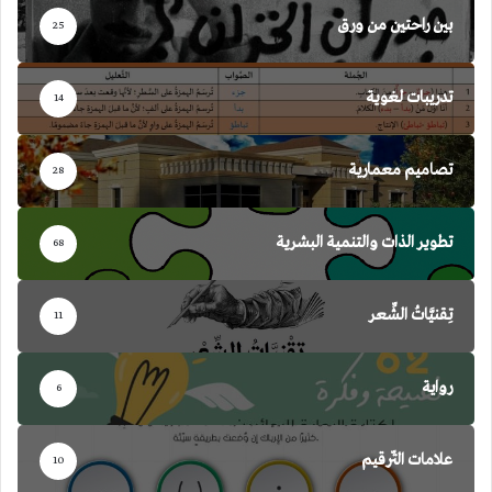
بين راحتين من ورق
25
تدريبات لغوية
14
تصاميم معمارية
28
تطوير الذات والتنمية البشرية
68
تِقنيَّاتُ الشِّعر
11
رواية
6
علامات التّرقيم
10