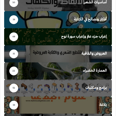
أساسيات الشعر
10
أفكار ونصائح في الكتابة
16
إعراب جزء عمّ وإعراب سورة نوح
68
العروض والقافية
31
العمارة الخضراء
22
برامج ومكتبات
52
بلاغة
16