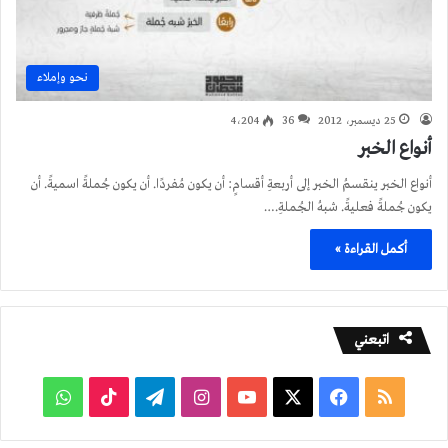
نحو وإملاء
25 ديسمبر، 2012
36
4٬204
أنواع الخبر
أنواع الخبر ينقسمُ الخبر إلى أربعةِ أقسامٍ: أن يكون مُفردًا. أن يكون جُملةً اسميةً. أن
يكون جُملةً فعليةً. شبهُ الجُملةِ.…
أكمل القراءة »
اتبعني
ملخص
فيسبوك
‫X
‫YouTube
انستقرام
تيلقرام
‫TikTok
واتساب
الموقع