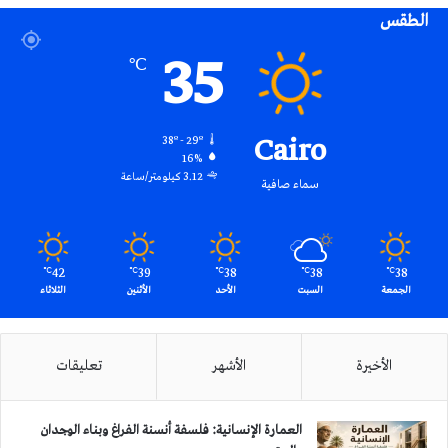
الطقس
RSS
35
℃
Cairo
38º - 29º
16%
3.12 كيلومتر/ساعة
سماء صافية
42
39
38
38
38
℃
℃
℃
℃
℃
الجمعة
السبت
الأحد
الأثنين
الثلاثاء
الأخيرة
الأشهر
تعليقات
العمارة الإنسانية: فلسفة أنسنة الفراغ وبناء الوجدان