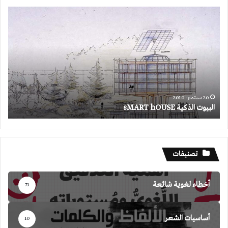
البيوت
الذكية
sMART
hOUSE
20 سبتمبر، 2010
البيوت الذكية sMART hOUSE
تصنيفات
أخطاء لغوية شائعة
73
أساسيات الشعر
10