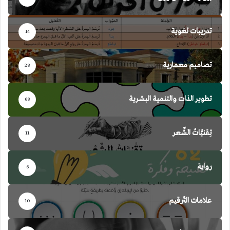
تدريبات لغوية
14
تصاميم معمارية
28
تطوير الذات والتنمية البشرية
68
تِقنيَّاتُ الشِّعر
11
رواية
6
علامات التّرقيم
10