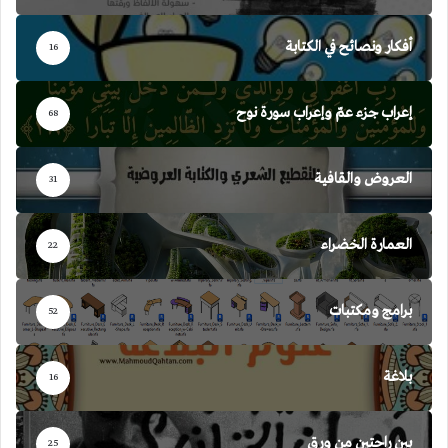
أفكار ونصائح في الكتابة
16
إعراب جزء عمّ وإعراب سورة نوح
68
العروض والقافية
31
العمارة الخضراء
22
برامج ومكتبات
52
بلاغة
16
بين راحتين من ورق
25