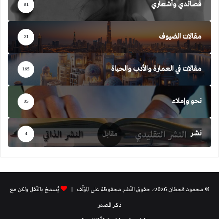
قصائدي وأشعاري
81
مقالات الضيوف
21
مقالات في العمارة والأدب والحياة
165
نحو وإملاء
35
نشر
4
© محمود قحطان 2026، حقوق النّشر محفوظة على المؤلّف |
يُسمحُ بالنّقل ولكن مع
ذكر المصدر