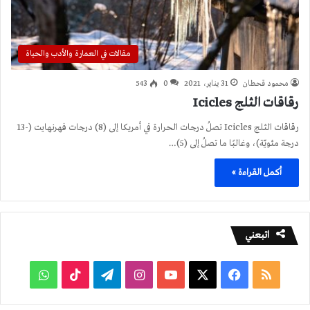
مقالات في العمارة والأدب والحياة
محمود قحطان
31 يناير، 2021
0
543
رقاقات الثلج Icicles
رقاقات الثلج Icicles تصلُ درجات الحرارة في أمريكا إلى (8) درجات فهرنهايت (-13
درجة مئويّة)، وغالبًا ما تصلُ إلى (5)…
أكمل القراءة »
اتبعني
ملخص
فيسبوك
‫X
‫YouTube
انستقرام
تيلقرام
‫TikTok
واتساب
الموقع