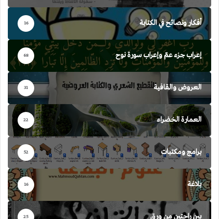
أفكار ونصائح في الكتابة
16
إعراب جزء عمّ وإعراب سورة نوح
68
العروض والقافية
31
العمارة الخضراء
22
برامج ومكتبات
52
بلاغة
16
بين راحتين من ورق
25