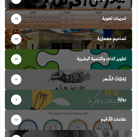
تدريبات لغوية
14
تصاميم معمارية
28
تطوير الذات والتنمية البشرية
68
تِقنيَّاتُ الشِّعر
11
رواية
6
علامات التّرقيم
10