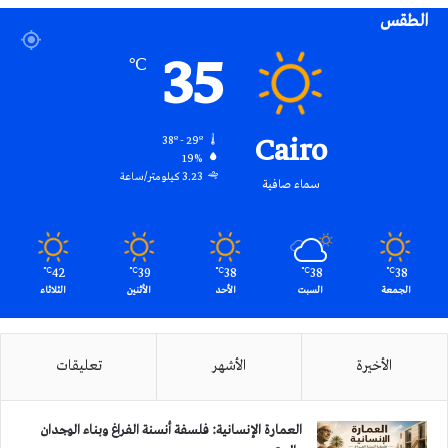
الطقس
RSS
35
℃
Cairo
38º - 29º
19%
3.23 كيلومتر/ساعة
سماء صافية
42
39
38
38
38
℃
℃
℃
℃
℃
الجمعة
السبت
الأحد
الأثنين
الثلاثاء
الأخيرة
الأشهر
تعليقات
العمارة الإنسانية: فلسفة أنسنة الفراغ وبناء الوجدان