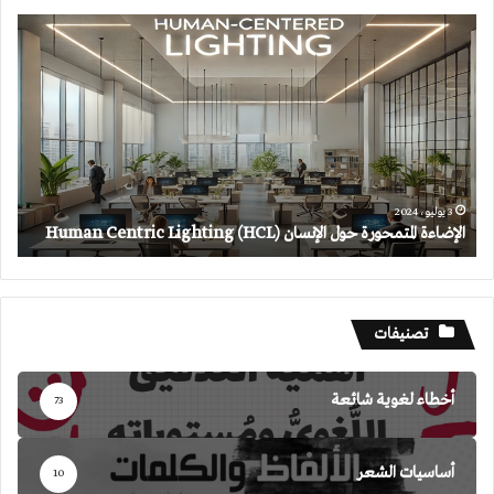
الإضاءة
المتمحورة
حول
الإنسان
(HCL)
Human
Centric
Lighting
3 يوليو، 2024
الإضاءة المتمحورة حول الإنسان (HCL) Human Centric Lighting
تصنيفات
أخطاء لغوية شائعة
73
أساسيات الشعر
10