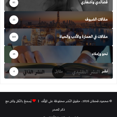
قصائدي وأشعاري
81
مقالات الضيوف
21
مقالات في العمارة والأدب والحياة
165
نحو وإملاء
35
نشر
4
© محمود قحطان 2026، حقوق النّشر محفوظة على المؤلّف |
يُسمحُ بالنّقل ولكن مع
ذكر المصدر