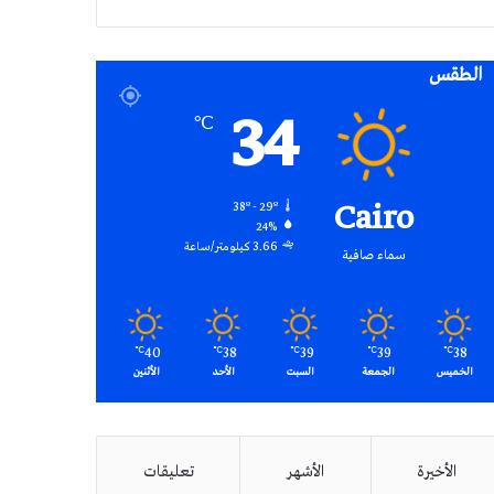
RSS
الطقس
34
℃
Cairo
38º - 29º
24%
3.66 كيلومتر/ساعة
سماء صافية
40
38
39
39
38
℃
℃
℃
℃
℃
الخميس
الجمعة
السبت
الأحد
الأثنين
الأخيرة
الأشهر
تعليقات