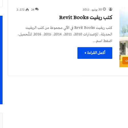
30 يونيو، 2012
24
2٬272
كتب ريفيت Revit Books
كتب ريفيت Revit Books في الآتي مجموعة من كتب الريفيت
الحديثة، للإصدارات 2010، 2011، 2014، 2015، 2016. للتَّحميل،
اضغط اسم…
أكمل القراءة »
ت