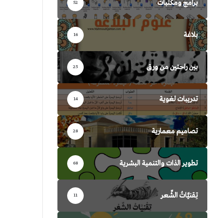
برامج ومكتبات
52
بلاغة
16
بين راحتين من ورق
25
تدريبات لغوية
14
تصاميم معمارية
28
تطوير الذات والتنمية البشرية
68
تِقنيَّاتُ الشِّعر
11