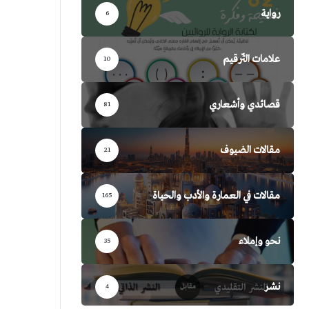
رواية
6
علامات التّرقيم
10
قصائدي وأشعاري
81
مقالات الضيوف
21
مقالات في العمارة والأدب والحياة
165
نحو وإملاء
35
نشر
4