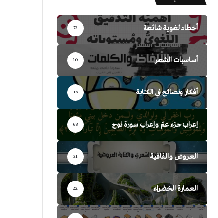
أخطاء لغوية شائعة
73
أساسيات الشعر
10
أفكار ونصائح في الكتابة
16
إعراب جزء عمّ وإعراب سورة نوح
68
العروض والقافية
31
العمارة الخضراء
22