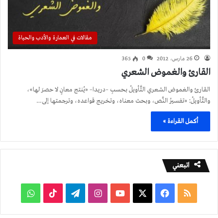
مقالات في العمارة والأدب والحياة
26 مارس، 2012
0
365
القارئ والغموض الشعري
القارئ والغموض الشعري التَّأويلُ بحسبِ –دريدا– «يُنتج معانٍ لا حصرَ لها»،
والتَّأويلُ: «تفسيرُ النَّص، وبحث معناه، وتخريج قواعده، وترجمتها إلى…
أكمل القراءة »
اتبعني
ملخص
فيسبوك
‫X
‫YouTube
انستقرام
تيلقرام
‫TikTok
واتساب
الموقع