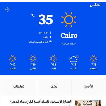
الطقس
RSS
35
℃
Cairo
38º - 29º
19%
3.23 كيلومتر/ساعة
سماء صافية
42
39
38
38
38
℃
℃
℃
℃
℃
الجمعة
السبت
الأحد
الأثنين
الثلاثاء
الأخيرة
الأشهر
تعليقات
العمارة الإنسانية: فلسفة أنسنة الفراغ وبناء الوجدان