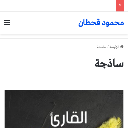
محمود قحطان
الق
الرّئيسة
/
ساذجة
ساذجة