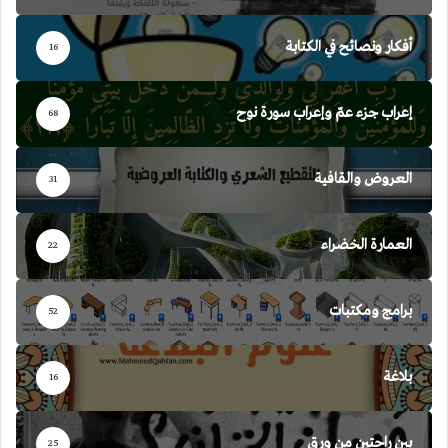
أفكار ونصائح في الكتابة
16
إعراب جزء عمّ وإعراب سورة نوح
68
العروض والقافية
31
العمارة الخضراء
22
برامج ومكتبات
52
بلاغة
16
بين راحتين من ورق
25