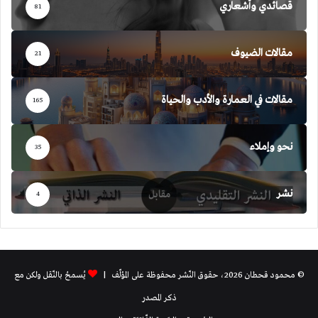
قصائدي وأشعاري
81
مقالات الضيوف
21
مقالات في العمارة والأدب والحياة
165
نحو وإملاء
35
نشر
4
© محمود قحطان 2026، حقوق النّشر محفوظة على المؤلّف |
يُسمحُ بالنّقل ولكن مع
ذكر المصدر