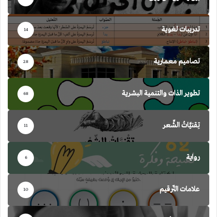
تدريبات لغوية
14
تصاميم معمارية
28
تطوير الذات والتنمية البشرية
68
تِقنيَّاتُ الشِّعر
11
رواية
6
علامات التّرقيم
10