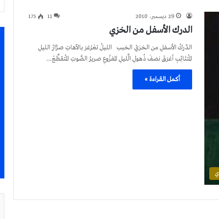
29 ديسمبر، 2010
11
175
الدرك الأسفل من الخزي
الدّركُ الأسفلِ من الخزيْ الخبب الليلُ تغَرْغرَ بالآهاتِ صرَّارُ الليلِ
المُتثائِبِ أغرَقَ نصفَ ذُهولِ الَّليلِ المفزُوعِ صريرُ الصَّوتِ المُتقطِّعْ…
أكمل القراءة »
ي