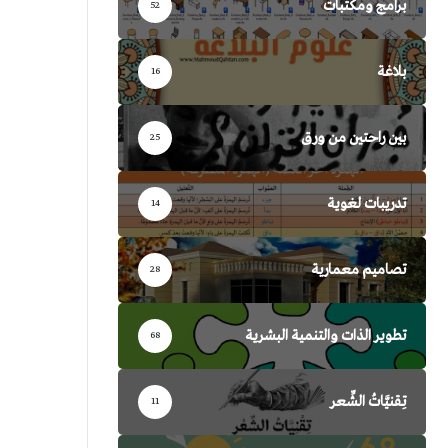
برامج ومكتبات
52
بلاغة
16
بين راحتين من ورق
25
تدريبات لغوية
14
تصاميم معمارية
28
تطوير الذات والتنمية البشرية
68
تِقنيَّاتُ الشِّعر
11