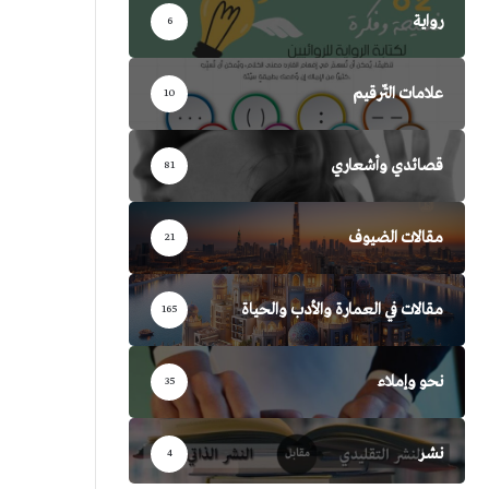
رواية
6
علامات التّرقيم
10
قصائدي وأشعاري
81
مقالات الضيوف
21
مقالات في العمارة والأدب والحياة
165
نحو وإملاء
35
نشر
4