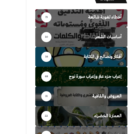
أخطاء لغوية شائعة
73
أساسيات الشعر
10
أفكار ونصائح في الكتابة
16
إعراب جزء عمّ وإعراب سورة نوح
68
العروض والقافية
31
العمارة الخضراء
22