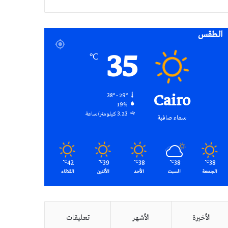
RSS
الطقس
35
℃
Cairo
38º - 29º
19%
3.23 كيلومتر/ساعة
سماء صافية
42
39
38
38
38
℃
℃
℃
℃
℃
الجمعة
السبت
الأحد
الأثنين
الثلاثاء
الأخيرة
الأشهر
تعليقات