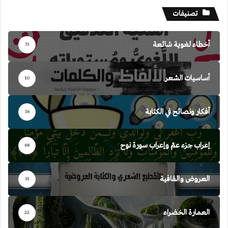
تصنيفات
أخطاء لغوية شائعة
73
أساسيات الشعر
10
أفكار ونصائح في الكتابة
16
إعراب جزء عمّ وإعراب سورة نوح
68
العروض والقافية
31
العمارة الخضراء
22