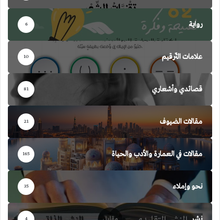
رواية
6
علامات التّرقيم
10
قصائدي وأشعاري
81
مقالات الضيوف
21
مقالات في العمارة والأدب والحياة
165
نحو وإملاء
35
نشر
4