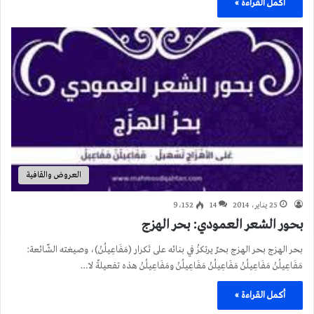
أكمل القراءة »
العروض والقافية
25 يناير، 2014
14
9٬152
بحور الشعر العمودي: بحر الهزج
بحر الهزج بحر الهزج بحرٌ يرتكزُ في بنائه على تَكرار (مَفَاعِيلُنْ)، وصيغته الشّائعة:
مَفَاعِيلُنْ مَفَاعِيلُنْ مَفَاعِيلُنْ مَفَاعِيلُنْ ومَفَاعِيلُنْ هذه تفعيلةٌ لا…
أكمل القراءة »