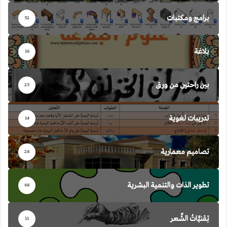
برامج ومكتبات
52
بلاغة
16
بين راحتين من ورق
25
تدريبات لغوية
14
تصاميم معمارية
28
تطوير الذات والتنمية البشرية
68
تِقنيَّاتُ الشِّعر
11