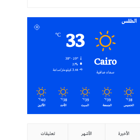
RSS
الطقس
33
℃
Cairo
38º - 29º
27%
3.44 كيلومتر/ساعة
سماء صافية
40
38
39
39
38
℃
℃
℃
℃
℃
الخميس
الجمعة
السبت
الأحد
الأثنين
الأخيرة
الأشهر
تعليقات