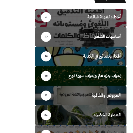
أخطاء لغوية شائعة
73
أساسيات الشعر
10
أفكار ونصائح في الكتابة
16
إعراب جزء عمّ وإعراب سورة نوح
68
العروض والقافية
31
العمارة الخضراء
22