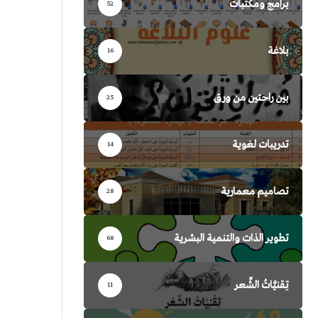
برامج ومكتبات
52
بلاغة
16
بين راحتين من ورق
25
تدريبات لغوية
14
تصاميم معمارية
28
تطوير الذات والتنمية البشرية
68
تِقنيَّاتُ الشِّعر
11