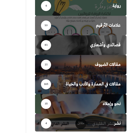
رواية
6
علامات التّرقيم
10
قصائدي وأشعاري
81
مقالات الضيوف
21
مقالات في العمارة والأدب والحياة
165
نحو وإملاء
35
نشر
4