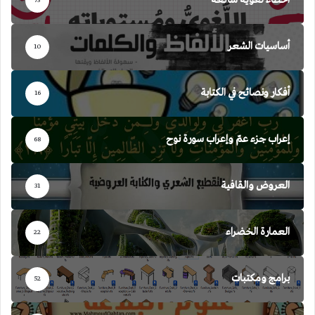
أخطاء لغوية شائعة
73
أساسيات الشعر
10
أفكار ونصائح في الكتابة
16
إعراب جزء عمّ وإعراب سورة نوح
68
العروض والقافية
31
العمارة الخضراء
22
برامج ومكتبات
52