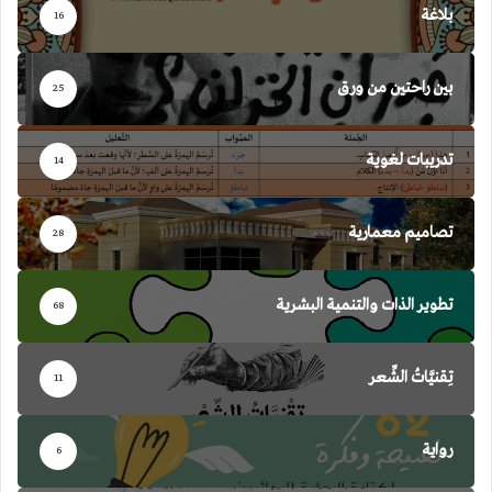
بلاغة
16
بين راحتين من ورق
25
تدريبات لغوية
14
تصاميم معمارية
28
تطوير الذات والتنمية البشرية
68
تِقنيَّاتُ الشِّعر
11
رواية
6