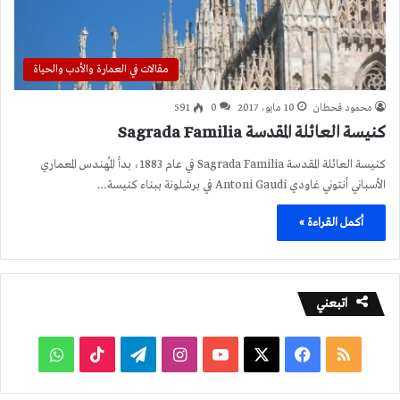
مقالات في العمارة والأدب والحياة
محمود قحطان
10 مايو، 2017
0
591
كنيسة العائلة المقدسة Sagrada Familia
كنيسة العائلة المقدسة Sagrada Familia في عام 1883، بدأ المُهندس المعماري
الأسباني أنتوني غاودي Antoni Gaudi في برشلونة ببناء كنيسة…
أكمل القراءة »
اتبعني
ملخص
فيسبوك
‫X
‫YouTube
انستقرام
تيلقرام
‫TikTok
واتساب
الموقع