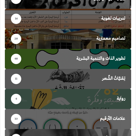
تدريبات لغوية
14
تصاميم معمارية
28
تطوير الذات والتنمية البشرية
68
تِقنيَّاتُ الشِّعر
11
رواية
6
علامات التّرقيم
10