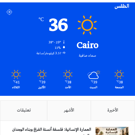
الطقس
RSS
36
℃
Cairo
38º - 29º
15%
3.57 كيلومتر/ساعة
سماء صافية
41
39
38
39
38
℃
℃
℃
℃
℃
الجمعة
السبت
الأحد
الأثنين
الثلاثاء
الأخيرة
الأشهر
تعليقات
العمارة الإنسانية: فلسفة أنسنة الفراغ وبناء الوجدان