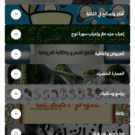
أفكار ونصائح في الكتابة
16
إعراب جزء عمّ وإعراب سورة نوح
68
العروض والقافية
31
العمارة الخضراء
22
برامج ومكتبات
52
بلاغة
16
بين راحتين من ورق
25