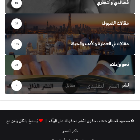
قصائدي وأشعاري
81
مقالات الضيوف
21
مقالات في العمارة والأدب والحياة
165
نحو وإملاء
35
نشر
4
© محمود قحطان 2026، حقوق النّشر محفوظة على المؤلّف |
يُسمحُ بالنّقل ولكن مع
ذكر المصدر