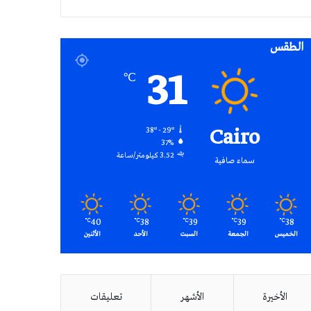
RSS
الطقس
31
℃
Cairo
38º - 29º
37%
3.52 كيلومتر/ساعة
سماء صافية
40
38
39
39
38
℃
℃
℃
℃
℃
الخميس
الجمعة
السبت
الأحد
الأثنين
الأخيرة
الأشهر
تعليقات