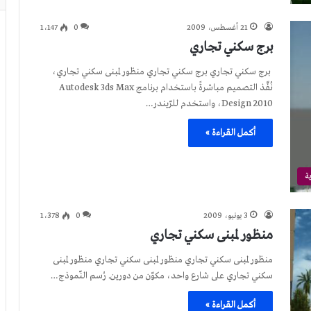
21 أغسطس، 2009
0
1٬147
برج سكني تجاري
برج سكني تجاري برج سكني تجاري منظور لمبنى سكني تجاري،
نُفِّذ التصميم مباشرةً باستخدام برنامج Autodesk 3ds Max
Design 2010، واستخدم للرّيندر…
أكمل القراءة »
ة
3 يونيو، 2009
0
1٬378
منظور لمبنى سكني تجاري
منظور لمبنى سكني تجاري منظور لمبنى سكني تجاري منظور لمبنى
سكني تجاري على شارع واحد، مكوّن من دورين. رُسم النّموذج…
أكمل القراءة »