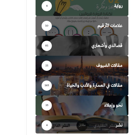
رواية
6
علامات التّرقيم
10
قصائدي وأشعاري
81
مقالات الضيوف
21
مقالات في العمارة والأدب والحياة
165
نحو وإملاء
35
نشر
4