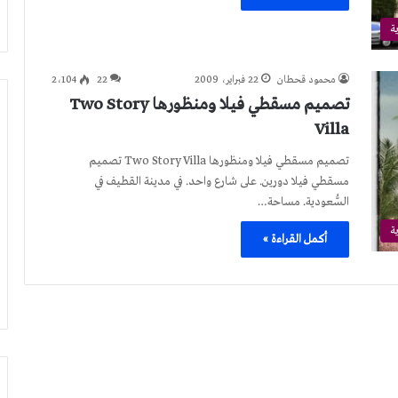
ة
محمود قحطان
22 فبراير، 2009
22
2٬104
تصميم مسقطي فيلا ومنظورها Two Story
Villa
تصميم مسقطي فيلا ومنظورها Two Story Villa تصميم
مسقطي فيلا دورين. على شارع واحد. في مدينة القطيف في
السُّعودية. مساحة…
ة
أكمل القراءة »