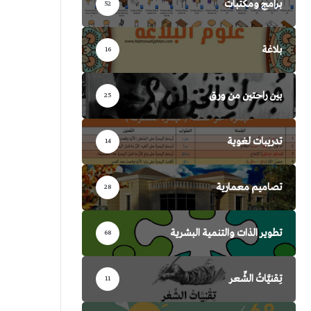
برامج ومكتبات
52
بلاغة
16
بين راحتين من ورق
25
تدريبات لغوية
14
تصاميم معمارية
28
تطوير الذات والتنمية البشرية
68
تِقنيَّاتُ الشِّعر
11