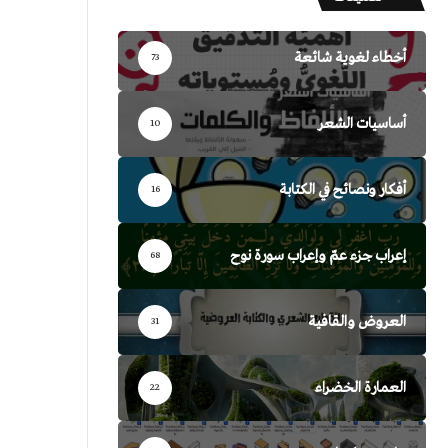
أخطاء لغوية شائعة
73
أساسيات الشعر
10
أفكار ونصائح في الكتابة
16
إعراب جزء عمّ وإعراب سورة نوح
68
العروض والقافية
31
العمارة الخضراء
22