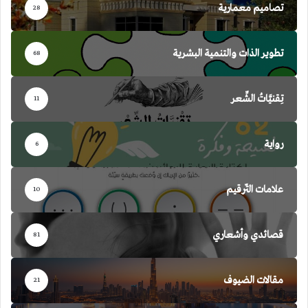
تصاميم معمارية
28
تطوير الذات والتنمية البشرية
68
تِقنيَّاتُ الشِّعر
11
رواية
6
علامات التّرقيم
10
قصائدي وأشعاري
81
مقالات الضيوف
21