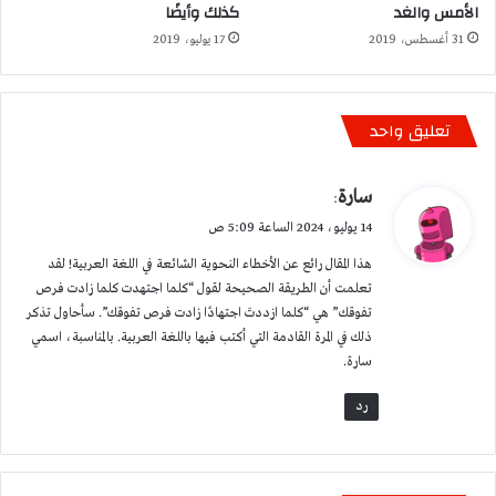
الأمس والغد
كذلك وأيضًا
31 أغسطس، 2019
17 يوليو، 2019
تعليق واحد
ي
سارة
:
ق
14 يوليو، 2024 الساعة 5:09 ص
و
هذا المقال رائع عن الأخطاء النحوية الشائعة في اللغة العربية! لقد
ل
تعلمت أن الطريقة الصحيحة لقول “كلما اجتهدت كلما زادت فرص
تفوقك” هي “كلما ازددتَ اجتهادًا زادت فرص تفوقك”. سأحاول تذكر
ذلك في المرة القادمة التي أكتب فيها باللغة العربية. بالمناسبة، اسمي
سارة.
رد