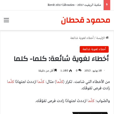
مكتبة الريفيت 2027 – Revit 2027 Libraries
محمود قحطان
الق
الرّئيسة
/
أخطاء لغوية شائعة
أخطاء لغوية شائعة
أخطاء لغوية شائعة: كلما- كلما
28 يونيو، 2013
0
1٬280
أقل من دقيقة
من الأخطاء التي شاعت، تكرار (
كلّما
) مثال:
كلّما
ازددتَ اجتهادًا
كلّما
زادت فرص تفوقك.
والصّواب:
كلّما
ازددتَ اجتهادًا زادت فرص تفوّقك.