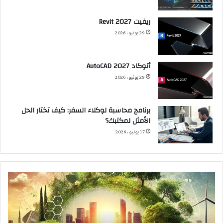
ريفيت 2027 Revit
29 يونيو، 2026
أتوكاد 2027 AutoCAD
29 يونيو، 2026
برنامج محاسبة لوكلاء السفر: كيف تختار الحل
الأمثل لمكتبك؟
17 يونيو، 2026
الاستدامة:
العم
ضرورة
الخض
حتمية
تحا
لتحقيق
على
التوازن
سلا