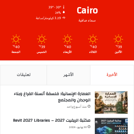
Cairo
39º - 30º
24%
3.29 كيلومتر/ساعة
سماء صافية
40
39
40
40
39
℃
℃
℃
℃
℃
الأثنين
الثلاثاء
الأربعاء
الخميس
الجمعة
الأخيرة
الأشهر
تعليقات
العمارة الإنسانية: فلسفة أنسنة الفراغ وبناء
الوجدان والمجتمع
منذ أسبوع واحد
مكتبة الريفيت 2027 – Revit 2027 Libraries
30 يونيو، 2026