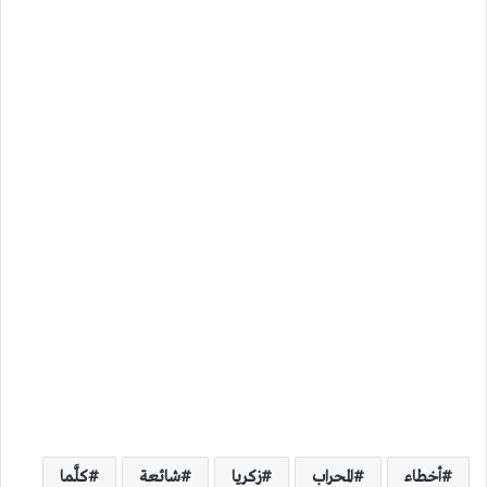
أخطاء
المحراب
زكريا
شائعة
كلَّما