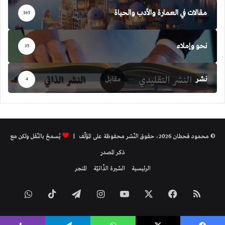
مقالات في العمارة والأدب والحياة
165
نحو وإملاء
35
نشر
4
© محمود قحطان 2026، حقوق النّشر محفوظة على المؤلّف |
يُسمحُ بالنّقل ولكن مع
ذكر المصدر
الرئيسية
السّيرة الذّاتيّة
المتجر
ملخص
فيسبوك
‫X
‫YouTube
انستقرام
تيلقرام
‫TikTok
واتساب
الموقع