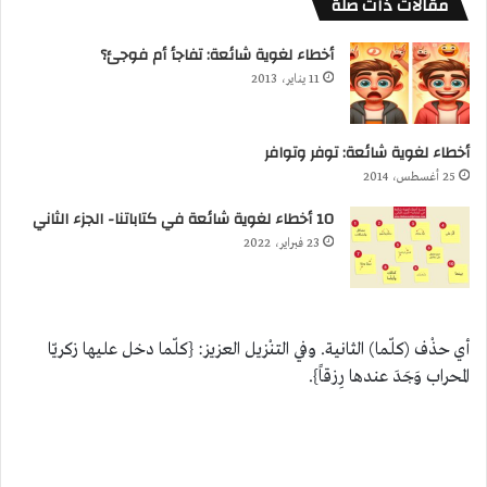
مقالات ذات صلة
أخطاء لغوية شائعة: تفاجأ أم فوجئ؟
11 يناير، 2013
أخطاء لغوية شائعة: توفر وتوافر
25 أغسطس، 2014
10 أخطاء لغوية شائعة في كتاباتنا- الجزء الثاني
23 فبراير، 2022
أي حذْف (كلّما) الثانية. وفي التنْزيل العزيز: {كلّما دخل عليها زكريّا
المحراب وَجَدَ عندها رِزقاً}.