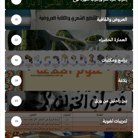
العروض والقافية
31
العمارة الخضراء
22
برامج ومكتبات
52
بلاغة
16
بين راحتين من ورق
25
تدريبات لغوية
14