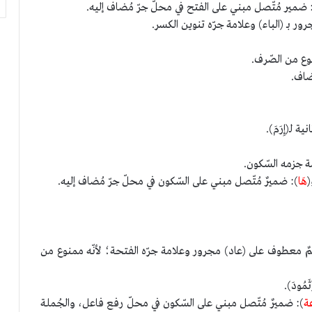
 ضمير مُتّصل مبني على الفتح في محلّ جرّ مُضاف إليه.
رور بـ (الباء) وعلامة جرّه تنوين الكسر.
وع من الصّرف.
ضاف.
لـ(إِرَمَ).
ة جزمه السّكون.
(
هَا
): ضميرٌ مُتّصل مبني على السّكون في محلّ جرّ مُضاف إليه.
مٌ معطوف على (عاد) مجرور وعلامة جرّه الفتحة؛ لأنّه ممنوع من
ُودَ).
ة
): ضميرٌ مُتّصل مبني على السّكون في محلّ رفع فاعل، والجُملة