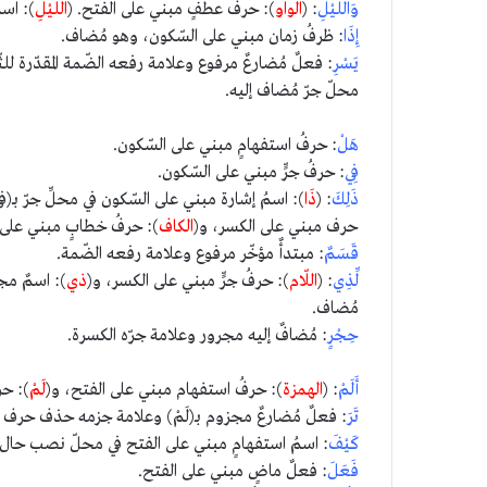
وَاللَّيْلِ
: (
الواو
): حرفُ عطفٍ مبني على الفتح. (
اللَّيْلِ
): اس
إِذَا
: ظرفُ زمان مبني على السّكون، وهو مُضاف.
يَسْرِ
: فعلٌ مُضارعٌ مرفوع وعلامة رفعه الضّمة المقدّرة للثّ
محلّ جرّ مُضاف إليه.
هَلْ
: حرفُ استفهامٍ مبني على السّكون.
فِي
: حرفُ جرٍّ مبني على السّكون.
ذَلِكَ
: (
ذَا
): اسمُ إشارة مبني على السّكون في محلِّ جرّ بـ(
حرف مبني على الكسر، و(
الكاف
): حرفُ خطابٍ مبني على 
قَسَمٌ
: مبتدأٌ مؤخّر مرفوع وعلامة رفعه الضّمة.
لِّذِي
: (
اللّام
): حرفُ جرٍّ مبني على الكسر، و(
ذي
): اسمٌ مجر
مُضاف.
حِجْرٍ
: مُضافٌ إليه مجرور وعلامة جرّه الكسرة.
أَلَمْ
: (
الهمزة
): حرفُ استفهام مبني على الفتح، و(
لَمْ
): حر
تَرَ
: فعلٌ مُضارعٌ مجزوم بـ(لَمْ) وعلامة جزمه حذف حرف ال
كَيْفَ
: اسمُ استفهامٍ مبني على الفتح في محلّ نصب حال.
فَعَلَ
: فعلٌ ماضٍ مبني على الفتح.