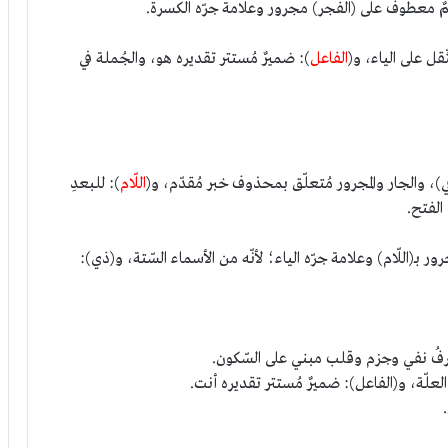
مٌ معطوف على (الفجر) مجرور وعلامة جرّه الكسرة.
قل على الياء، و(
الفاعل
): ضميرٌ مُستتر تقديره هو، والجُملة في
في)، والجار والمجرور مُتعلّق بمحذوف خبر مُقدّم، و(
اللّام
): للبعدِ
الفتح.
ور بـ(اللّام) وعلامة جرّه الياء؛ لأنّه من الأسماء السّتة، و(ذي):
فُ نفي وجزم وقلب مبني على السّكون.
علّة، و(الفاعل): ضميرٌ مُستتر تقديره أنت.