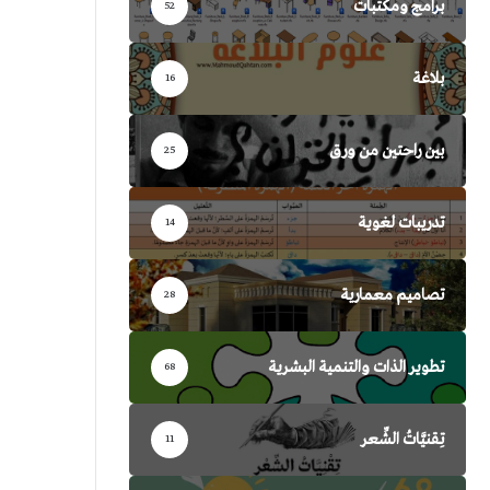
برامج ومكتبات
52
بلاغة
16
بين راحتين من ورق
25
تدريبات لغوية
14
تصاميم معمارية
28
تطوير الذات والتنمية البشرية
68
تِقنيَّاتُ الشِّعر
11