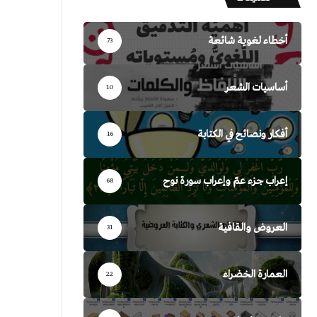
أخطاء لغوية شائعة
73
أساسيات الشعر
10
أفكار ونصائح في الكتابة
16
إعراب جزء عمّ وإعراب سورة نوح
68
العروض والقافية
31
العمارة الخضراء
22