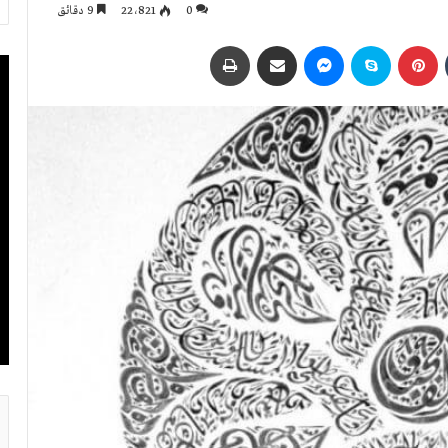
0
22٬821
9 دقائق
بينتيريست
سكايب
ماسنجر
مشاركة عبر البريد
طباعة