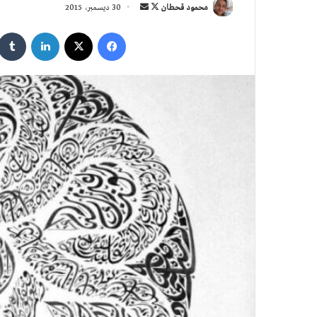
تابع
أرسل
محمود قحطان
30 ديسمبر، 2015
على
بريدا
فيسبوك
‫X
لينكدإن
X
إلكترونيا