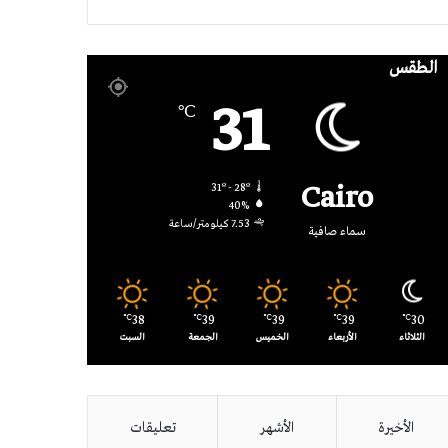
RSS
الطقس
31
℃
Cairo
31º - 28º
40%
7.53 كيلومتر/ساعة
سماء صافية
38
39
39
39
30
℃
℃
℃
℃
℃
الثلاثاء
الأربعاء
الخميس
الجمعة
السبت
الأخيرة
الأشهر
تعليقات