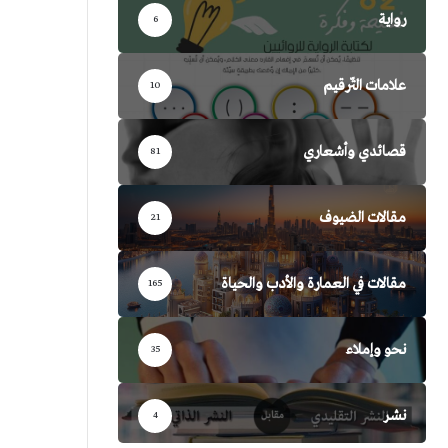
رواية
6
علامات التّرقيم
10
قصائدي وأشعاري
81
مقالات الضيوف
21
مقالات في العمارة والأدب والحياة
165
نحو وإملاء
35
نشر
4