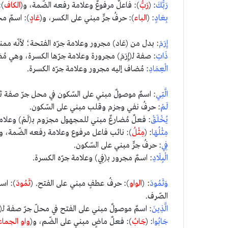
رَبُّكَ
: (
رَبُّ
): فاعلٌ مرفوعٌ وعلامة رفعه الضّمة، و(
الكاف
):
بِعَادٍ
: (
الباء
): حرفُ جرٍّ مبني على الكسر، و(
عَادٍ
): اسمٌ مج
إِرَمَ
: بدل من (عَاد) مجرور وعلامة جرّه الفتحة؛ لأنّه ممن
ذَاتِ
: صفة لـ(إِرَمَ) مجرورة وعلامة جرّها الكسرة، وهي مُ
الْعِمَادِ
: مُضاف إليه مجرور وعلامة جرّه الكسرة.
الَّتِي
: اسمٌ موصولٌ مبني على السّكون في محل جرّ صفة ثانية 
لَمْ
: حرفُ نفي وجزم وقلب مبني على السّكون.
يُخْلَقْ
: فعلٌ مُضارعٌ مبني للمجهول مجزوم بـ(لَمْ) وعلام
مِثْلُهَا
: (
مِثْلُ
): نائب فاعل مرفوع وعلامة رفعه الضّمة، و
فِي
: حرفُ جرٍّ مبني على السّكون.
الْبِلَادِ
: اسمٌ مجرور بـ(فِي) وعلامة جرّه الكسرة.
وَثَمُودَ
: (
الواو
): حرفُ عطفٍ مبني على الفتح. (
ثَمُودَ
): اس
الصّرف.
الَّذِينَ
: اسمٌ موصولٌ مبني على الفتح في محلّ جرّ صفة لـ(ثَم
جَابُوا
: (
جَابُ
): فعلٌ ماضٍ مبني على الضّم، و(
واو الجماع