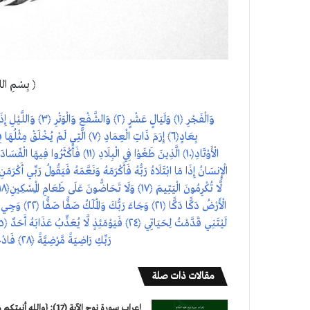
﴿ بِسْمِ الله
رَبِّكِ رَاضِيَةً مَّرْضِيَّةً ﴿٢٨﴾ فَادْخُلِي فِي عِبَادِي ﴿٢٩﴾ وَادْخُلِي جَنَّتِي ﴿٣٠﴾
مقالات ذات صلة
إعراب سورة نوح الآية (17): {والله أنبت