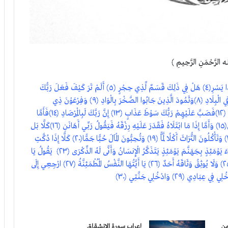
 الرَّحْمَنِ الرَّحِيمِ ﴾
وَالْفَجْرِ ﴿١﴾ وَلَيَالٍ عَشْرٍ ﴿٢﴾ وَالشَّفْعِ وَالْوَتْرِ ﴿٣﴾ وَاللَّيْلِ إِذَا يَسْرِ﴿٤﴾ هَلْ فِي ذَلِكَ قَسَمٌ لِّذِي حِجْرٍ ﴿٥﴾ أَلَمْ تَرَ كَيْفَ فَعَلَ رَبُّكَ
بِعَادٍ﴿٦﴾ إِرَمَ ذَاتِ الْعِمَادِ ﴿٧﴾ الَّتِي لَمْ يُخْلَقْ مِثْلُهَا فِي الْبِلَادِ ﴿٨﴾وَثَمُودَ الَّذِينَ جَابُوا الصَّخْرَ بِالْوَادِ ﴿٩﴾ وَفِرْعَوْنَ ذِي
الْأَوْتَادِ﴿١٠﴾ الَّذِينَ طَغَوْا فِي الْبِلَادِ ﴿١١﴾ فَأَكْثَرُوا فِيهَا الْفَسَادَ ﴿١٢﴾فَصَبَّ عَلَيْهِمْ رَبُّكَ سَوْطَ عَذَابٍ ﴿١٣﴾ إِنَّ رَبَّكَ لَبِالْمِرْصَادِ ﴿١٤﴾فَأَمَّا
الْإِنسَانُ إِذَا مَا ابْتَلَاهُ رَبُّهُ فَأَكْرَمَهُ وَنَعَّمَهُ فَيَقُولُ رَبِّي أَكْرَمَنِ﴿١٥﴾ وَأَمَّا إِذَا مَا ابْتَلَاهُ فَقَدَرَ عَلَيْهِ رِزْقَهُ فَيَقُولُ رَبِّي أَهَانَنِ ﴿١٦﴾كَلَّا بَل
لَّا تُكْرِمُونَ الْيَتِيمَ ﴿١٧﴾ وَلَا تَحَاضُّونَ عَلَى طَعَامِ الْمِسْكِينِ﴿١٨﴾ وَتَأْكُلُونَ التُّرَاثَ أَكْلًا لَّمًّا ﴿١٩﴾ وَتُحِبُّونَ الْمَالَ حُبًّا جَمًّا﴿٢٠﴾ كَلَّا إِذَا دُكَّتِ
الْأَرْضُ دَكًّا دَكًّا ﴿٢١﴾ وَجَاءَ رَبُّكَ وَالْمَلَكُ صَفًّا صَفًّا ﴿٢٢﴾ وَجِيءَ يَوْمَئِذٍ بِجَهَنَّمَ يَوْمَئِذٍ يَتَذَكَّرُ الْإِنسَانُ وَأَنَّى لَهُ الذِّكْرَى ﴿٢٣﴾ يَقُولُ يَا
لَيْتَنِي قَدَّمْتُ لِحَيَاتِي ﴿٢٤﴾ فَيَوْمَئِذٍ لَّا يُعَذِّبُ عَذَابَهُ أَحَدٌ ﴿٢٥﴾ وَلَا يُوثِقُ وَثَاقَهُ أَحَدٌ ﴿٢٦﴾ يَا أَيَّتُهَا النَّفْسُ الْمُطْمَئِنَّةُ ﴿٢٧﴾ ارْجِعِي إِلَى
كم من
إعراب سورة الانشقاق