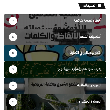
تصنيفات
أخطاء لغوية شائعة
73
أساسيات الشعر
10
أفكار ونصائح في الكتابة
16
إعراب جزء عمّ وإعراب سورة نوح
68
العروض والقافية
31
العمارة الخضراء
22