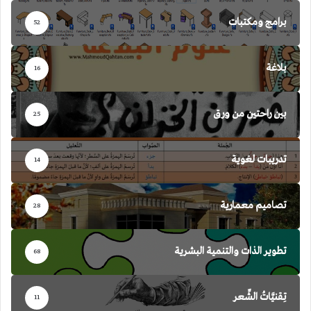
برامج ومكتبات
52
بلاغة
16
بين راحتين من ورق
25
تدريبات لغوية
14
تصاميم معمارية
28
تطوير الذات والتنمية البشرية
68
تِقنيَّاتُ الشِّعر
11