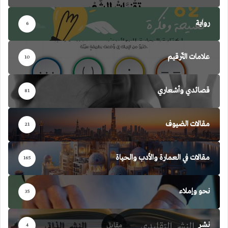
رواية
6
علامات التّرقيم
10
قصائدي وأشعاري
81
مقالات الضيوف
21
مقالات في العمارة والأدب والحياة
165
نحو وإملاء
35
نشر
4