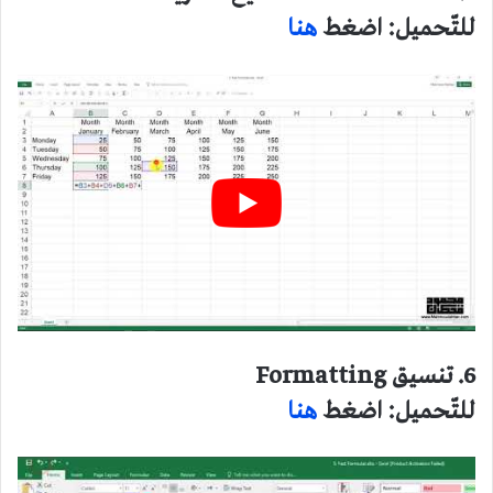
للتّحميل: اضغط
هنا
6. تنسيق Formatting
للتّحميل: اضغط
هنا