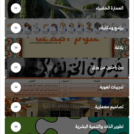
العمارة الخضراء
22
برامج ومكتبات
52
بلاغة
16
بين راحتين من ورق
25
تدريبات لغوية
14
تصاميم معمارية
28
تطوير الذات والتنمية البشرية
68