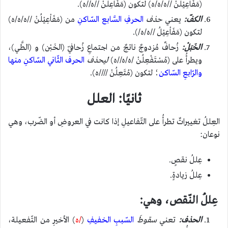
(مَفَاْعِيْلُنْ //ه/ه/ه) لتكون (مَفَاْعِلُنْ //ه//ه).
الكفّ:
يعني
حذف
الحرفِ السَّابع السّاكنِ
من (مَفَاْعِيْلُنْ //ه/ه/ه)
لتكون (مَفَاْعِيْلُ //ه/ه/).
الخَبَلْ:
زُحافٌ مُزدوجٌ ناتجٌ من اجتماعِ زُحافيّ (الخَبْن) و (الطَّي)،
ويطرأُ على (مُسْتَفْعِلُنْ /ه/ه//ه)
ليحذف
الحرف الثّاني السّاكنِ منها
والرّابعِ السّاكن
؛ لتكون (مُتَعِلُنْ ////ه).
ثانيًا: العلل
العِللُ تغييراتٌ تطرأُ على التّفاعيلِ إذا كانت في العروضِ أو الضّرب، وهي
نوعان:
عِللُ نقصٍ.
عِللُ زيادةٍ.
عِللُ النّقص، وهي:
الحذف:
تعني
سقوطَ
السّببِ الخفيفِ
(
/ه
) الأخيرِ من التّفعيلة،