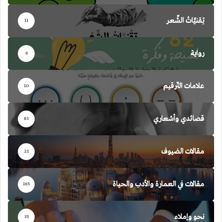
تِقنيَّاتُ الشِّعر
11
رواية
6
علامات التّرقيم
10
قصائدي وأشعاري
81
مقالات الضيوف
21
مقالات في العمارة والأدب والحياة
165
نحو وإملاء
35