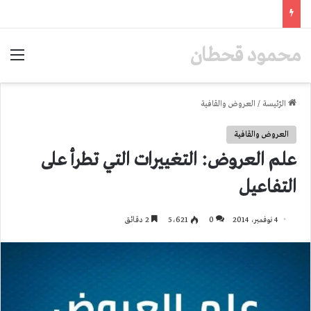
محمود قحطان
الق
الرّئيسة
/
العروض والقافية
العروض والقافية
علم العروض: التغييرات التي تطرأ على
التفاعيل
4 نوفمبر، 2014
0
5٬621
2 دقائق