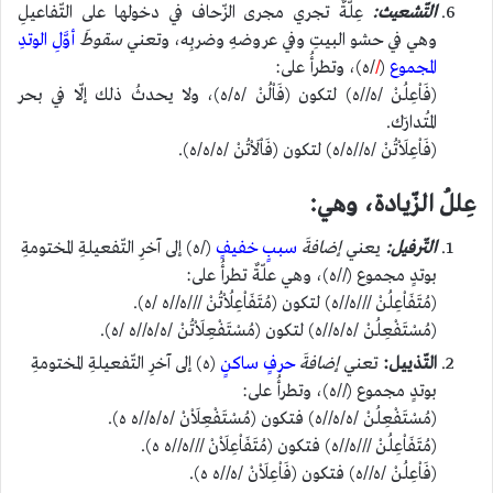
التّشعيث:
عِلَّةٌ تجري مجرى الزّحاف في دخولها على التّفاعيلِ
وهي في حشو البيتِ وفي عروضهِ وضربِه، وتعني
سقوطَ
أوَّلِ الوتدِ
المجموع
(
/
/ه)، وتطرأُ على:
(فَاْعِلُنْ /ه//ه) لتكون (فَاْلُنْ /ه/ه)، ولا يحدثُ ذلك إلّا في بحر
المُتدارَك.
(فَاْعِلَاْتُنْ /ه//ه/ه) لتكون (فَاْلَاْتُنْ /ه/ه/ه).
عِللُ الزّيادة، وهي:
التّرفيل:
يعني
إضافةَ
سببٍ خفيفٍ
(/ه) إلى آخرِ التّفعيلةِ المختومةِ
بوتدٍ مجموع (//ه)، وهي علّةٌ تطرأُ على:
(مُتَفَاْعِلُنْ ///ه//ه) لتكون (مُتَفَاْعِلُاْتُنْ ///ه//ه /ه).
(مُسْتَفْعِلُنْ /ه/ه//ه) لتكون (مُسْتَفْعِلَاْتُنْ /ه/ه//ه /ه).
التّذييل:
تعني
إضافةَ
حرفٍ ساكنٍ
(ه) إلى آخرِ التّفعيلةِ المختومةِ
بوتدٍ مجموع (//ه)، وتطرأُ على:
(مُسْتَفْعِلُنْ /ه/ه//ه) فتكون (مُسْتَفْعِلَاْنْ /ه/ه//ه ه).
(مُتَفَاْعِلُنْ ///ه//ه) فتكون (مُتَفَاْعِلَاْنْ ///ه//ه ه).
(فَاْعِلُنْ /ه//ه) فتكون (فَاْعِلَاْنْ /ه//ه ه).