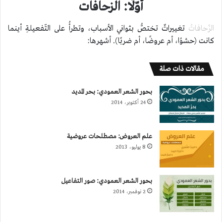
أوّلًا: الزحافات
الزّحافاتُ
تغييراتٌ تختصُّ بثواني الأسباب، وتطرأُ على التّفعيلةِ أينما
كانت (حشوًا، أم عروضًا، أم ضربًا). أشهرها:
مقالات ذات صلة
بحور الشعر العمودي: بحر المديد
24 أكتوبر، 2014
علم العروض: مصطلحات عروضية
8 يوليو، 2013
بحور الشعر العمودي: صور التفاعيل
2 نوفمبر، 2014