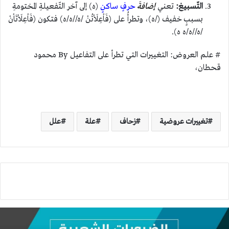
التّسبيغ:
تعني
إضافةَ
حرفٍ ساكنٍ
(ه) إلى آخر التّفعيلةِ المختومةِ
بسببٍ خفيف (/ه)، وتطرأُ على (فَاْعِلَاْتُنْ /ه//ه/ه) فتكون (فَاْعِلَاْتَاْنْ
/ه//ه/ه ه).
# علم العروض: التغييرات التي تطرأ على التفاعيل By محمود
قحطان،
تغييرات عروضية
زحاف
علة
علل