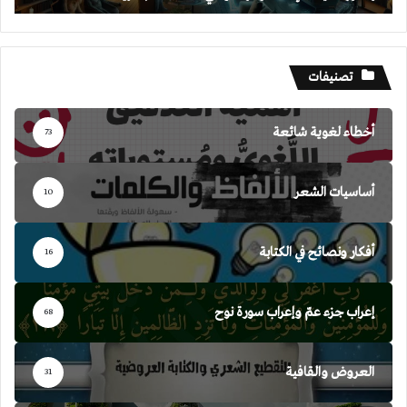
تصنيفات
أخطاء لغوية شائعة
73
أساسيات الشعر
10
أفكار ونصائح في الكتابة
16
إعراب جزء عمّ وإعراب سورة نوح
68
العروض والقافية
31