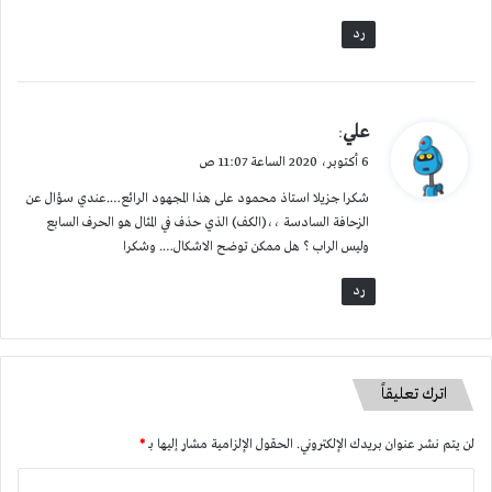
رد
ي
علي
:
ق
6 أكتوبر، 2020 الساعة 11:07 ص
و
شكرا جزيلا استاذ محمود على هذا المجهود الرائع….عندي سؤال عن
ل
الزحافة السادسة ،،(الكف) الذي حذف في المثال هو الحرف السابع
وليس الراب ؟ هل ممكن توضح الاشكال…. وشكرا
رد
اترك تعليقاً
لن يتم نشر عنوان بريدك الإلكتروني.
الحقول الإلزامية مشار إليها بـ
*
ا