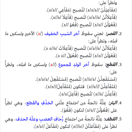
وتطرأُ على:
(مَفَاْعِيْلُنْ //ه/ه/ه) لتُصبح (مَفَاْعِي //ه/ه).
(فَاْعِلَاْتُنْ /ه//ه/ه) لتُصبح (فَاْعِلَاْ /ه//ه).
(فَعُوْلُنْ //ه/ه) لتُصبح (فَعُوْ //ه).
القصر:
تعني
سقوطَ
آخر السّببِ الخفيف
(/
ه
) الأخيرِ
وتسكين ما
قبله
، وتطرأُ على:
(فَاْعِلَاْتُنْ /ه//ه/ه) لتُصبح (فَاْعِلَاْتْ /ه//ه ه).
(فَعُوْلُنْ //ه/ه) لتُصبح (فَعُوْلْ //ه ه).
القطع:
سقوط
آخر الوتدِ المجموع
(//
ه
)
وتسكين ما قبله،
وتطرأُ
على:
(مُسْتَفْعِلُنْ /ه/ه//ه) لتُصبح (مُسْتَفْعِلْ /ه/ه/ه).
(مُتَفَاْعِلُنْ ///ه//ه) فتكون (مُتَفَاْعِلْ///ه/ه).
(فَاْعِلُنْ /ه//ه) لتُصبح (فَاْعِلْ/ه/ه).
البتر:
عِلَّةٌ ناتجةٌ من
اجتماعِ
علّتي
الحَذْفِ والقطع
، وهي تطرأُ
على (فَعُوْلُنْ //ه/ه) لتكون (فَعُوْ).
القطف:
عِلَّةٌ ناتجةُ من
اجتماعِ
زُحاف العصبِ وعلّة الحذف
، وهي
تطرأ على (مُفَاْعَلَتُنْ //ه///ه) لتكون (مُفَاْعَلْ //ه/ه).