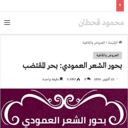
محمود قحطان
الق
الرّئيسة
/
العروض والقافية
العروض والقافية
بحور الشعر العمودي: بحر المقتضب
22 أكتوبر، 2014
0
5٬683
دقيقة واحدة