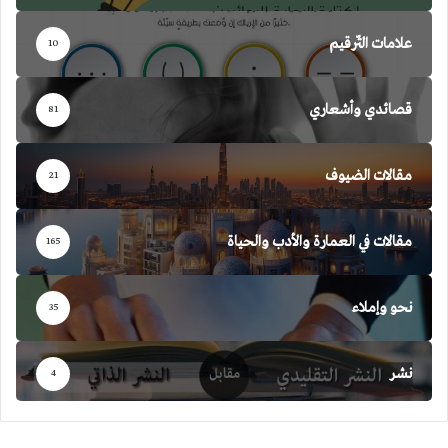
علامات التّرقيم
10
قصائدي وأشعاري
81
مقالات الضيوف
21
مقالات في العمارة والأدب والحياة
165
نحو وإملاء
35
نشر
4