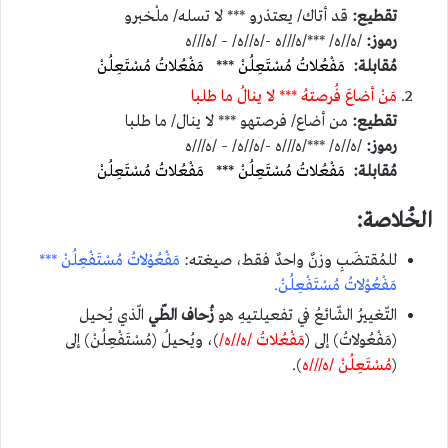
تقطيع:
قد أتاك/ يعتذرو *** لا تسله/ ملْخبرو
رموز:
/ه//ه/ ***/ه///ه -/ه//ه/ – /ه///ه
مُقابلة:
مَفْعُلاتُ مُسْتَعِلُنْ *** مَفْعُلاتُ مُسْتَعِلُنْ
مَنْ أضاعَ فُرصتهُ *** لا ينالُ ما طلبا
تقطيع:
من أضاع/ فرصتهو *** لا ينال/ ما طلبا
رموز:
/ه//ه/ ***/ه///ه -/ه//ه/ – /ه///ه
مُقابلة:
مَفْعُلاتُ مُسْتَعِلُنْ *** مَفْعُلاتُ مُسْتَعِلُنْ
الخُلاصة:
للمُقتضَبِ وزنٌ واحدٌ فقط، صيغته:
مَفْعُوْلاتُ مُسْتَفْعِلُنْ ***
مَفْعُوْلاتُ مُسْتَفْعِلُنْ.
التّغييرُ الشّائعُ في تفعيلتيهِ هو
زُحاف الطّي
الّذي يُحيل
(مَفْعُولاتُ) إلى (
مَفْعُلاتُ /ه//ه/
)، ويُحيلُ (مُسْتَفْعِلُنْ) إلى
(
مُسْتَعِلُنْ /ه///ه
).