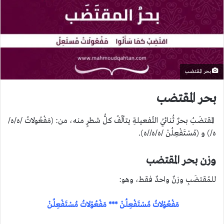
بحر المقتضب
بحر المقتضب
المقتضَبُ بحرٌ ثُنائيُ التّفعيلةِ يتألّفُ كلُّ شطرٍ منه، من: (مَفْعُولاتُ /ه/ه/
ه/) و (مُسْتَفْعِلُنْ /ه/ه//ه).
وزن بحر المقتضب
للمُقتضَبِ وزنٌ واحدٌ فقط، وهو:
مَفْعُوْلاتُ مُسْتَفْعِلُنْ *** مَفْعُوْلاتُ مُسْتَفْعِلُنْ