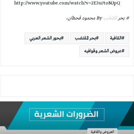
http://www.youtube.com/watch?v=2E3u7toNJpQ
# بحر
المقتضَب
By محمود قحطان،
القافية
بحر المقتضب
بحور الشعر العربي
عروض الشعر وقوافيه
العروض والقافية