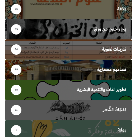
بلاغة
16
بين راحتين من ورق
25
تدريبات لغوية
14
تصاميم معمارية
28
تطوير الذات والتنمية البشرية
68
تِقنيَّاتُ الشِّعر
11
رواية
6