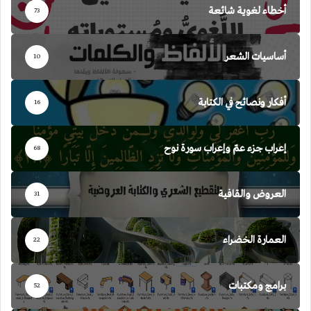
أخطاء لغوية شائعة
73
أساسيات الشعر
10
أفكار ونصائح في الكتابة
16
إعراب جزء عمّ وإعراب سورة نوح
68
العروض والقافية
31
العمارة الخضراء
22
برامج ومكتبات
52