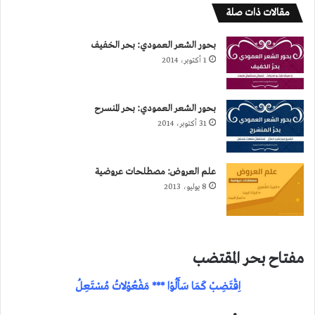
مقالات ذات صلة
بحور الشعر العمودي: بحر الخفيف
1 أكتوبر، 2014
بحور الشعر العمودي: بحر المنسرح
31 أكتوبر، 2014
علم العروض: مصطلحات عروضية
8 يوليو، 2013
مفتاح بحر المقتضب
اِقْتَضِبْ كَمَا سَأَلُوْا *** مَفْعُوْلاتُ مُسْتَعِلُ