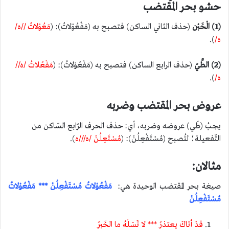
حشو بحر المُقتضب
(1)
الْخَبْن
(حذف الثاني الساكن) فتصبح به (مَفْعُوْلاتُ): (
مَعُوْلاتُ //ه/
ه/
).
(2)
الطَّيّ
(حذف الرابع الساكن) فتصبح به (مَفْعُوْلاتُ): (
مَفْعُلاتُ /ه//
ه/
).
عروض بحر المقتضب وضربه
يجبُ (طَي) عروضه وضربه، أي: حذف الحرف الرّابع السّاكن من
التّفعيلة؛ لتُصبح (مُسْتَفْعِلُنْ): (
مُسْتَعِلُنْ /ه///ه
).
مثالان:
صيغة بحر المقتضب الوحيدة هي:
مَفْعُوْلاتُ مُسْتَفْعِلُنْ *** مَفْعُوْلاتُ
مُسْتَفْعِلُنْ
قدْ أتاكَ يعتذرُ *** لا تَسَلْهُ ما الخَبرُ