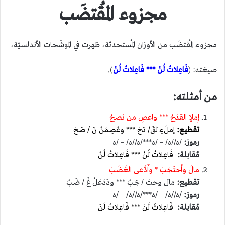
مجزوء المُقتضَب
مجزوء المُقتضَب من الأوزان المُستحدثة، ظهرت في الموشّحات الأندلسيّة،
صيغته: (
فَاعِلاتُ لُنْ *** فَاعِلاتُ لُنْ
).
من أمثلته:
إِملإ القدَحْ *** واعصِ من نصحْ
تقطيع:
إملَءِ لقَ/ دَحْ *** وعْصِمَنْ نَ / صَحْ
رموز:
/ه//ه/ – /ه***/ه//ه/ – /ه
مُقابلة:
فَاعِلاتُ لُنْ *** فَاعِلاتُ لُنْ
مالَ واٌحتَجَبْ * واٌدَّعى الغَضَبْ
تقطيع:
مال وحتَ / جَبْ *** ودْدَعَلْ غَ / ضَبْ
رموز:
/ه//ه/ – /ه***/ه//ه/ – /ه
مُقابلة:
فَاعِلاتُ لَنْ *** فَاعِلاتُ لَنْ