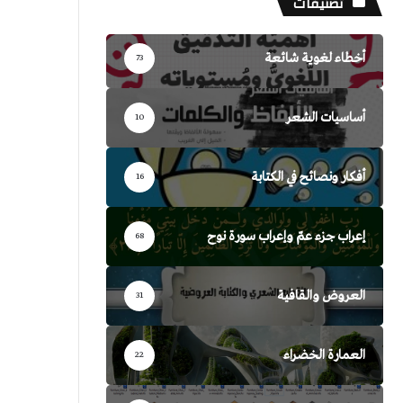
تصنيفات
أخطاء لغوية شائعة
73
أساسيات الشعر
10
أفكار ونصائح في الكتابة
16
إعراب جزء عمّ وإعراب سورة نوح
68
العروض والقافية
31
العمارة الخضراء
22