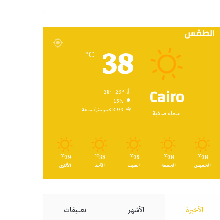
RSS
الطقس
38
℃
Cairo
38º - 29º
15%
3.99 كيلومتر/ساعة
سماء صافية
39
38
39
38
38
℃
℃
℃
℃
℃
الخميس
الجمعة
السبت
الأحد
الأثنين
الأخيرة
الأشهر
تعليقات