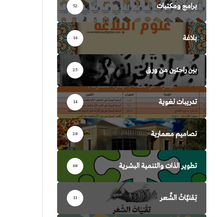
برامج ومكتبات
52
بلاغة
16
بين راحتين من ورق
25
تدريبات لغوية
14
تصاميم معمارية
28
تطوير الذات والتنمية البشرية
68
تِقنيَّاتُ الشِّعر
11