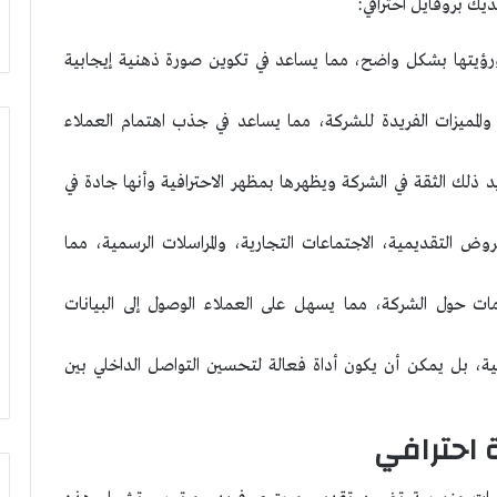
ك بروفايل احترافي:
ورؤيتها بشكل واضح، مما يساعد في تكوين صورة ذهنية إيجابية
 والمميزات الفريدة للشركة، مما يساعد في جذب اهتمام العملاء
إنترنت
الضوء
لك الثقة في الشركة ويظهرها بمظهر الاحترافية وأنها جادة في
Internet
of
وض التقديمية، الاجتماعات التجارية، والمراسلات الرسمية، مما
lighting
(IoL)
ات حول الشركة، مما يسهل على العملاء الوصول إلى البيانات
22 يوليو، 2024
 حول الإنسان
إنترنت الضوء Internet of lighting
(IoL)
جية، بل يمكن أن يكون أداة فعالة لتحسين التواصل الداخلي بين
 احترافي