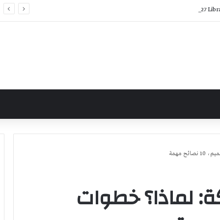
ئح مهمة
ة: لماذا؟ خطوات