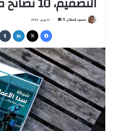
التصميم، 10 نصائح مهمة
تابع
أرسل
محمود قحطان
11 يونيو، 2024
على
بريدا
فيسبوك
‫X
لينكدإن
X
إلكترونيا