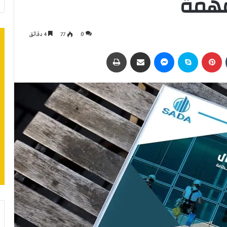
0
77
4 دقائق
بينتيريست
سكايب
ماسنجر
مشاركة عبر البريد
طباعة