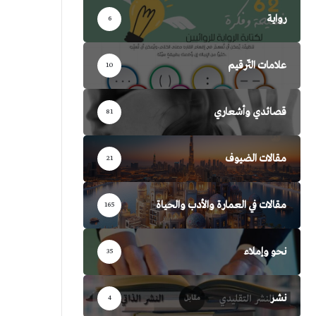
رواية
6
علامات التّرقيم
10
قصائدي وأشعاري
81
مقالات الضيوف
21
مقالات في العمارة والأدب والحياة
165
نحو وإملاء
35
نشر
4