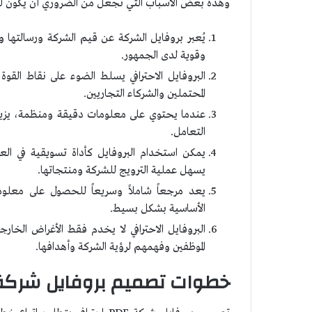
وهذه بعض الأسباب التي تجعل من الضروري أن يكون لدي
يُعبر بروفايل الشركة عن قيم الشركة ورسالتها 
وقوية لدى الجمهور.
البروفايل الاحترافي يسلط الضوء على نقاط القوة
المحتملين والشركاء التجاريين.
الإضاءة
المتمحورة
عندما يحتوي على معلومات دقيقة ومنظمة، يزيد ذ
حول
التعامل.
الإنسان
يمكن استخدام البروفايل كأداة تسويقية في العر
(HCL)
Human
يسهل عملية الترويج للشركة ومنتجاتها.
Centric
يعد مرجعاً شاملاً وسريعاً للحصول على معلوم
3 يوليو، 2024
Lighting
الإضاءة المتمحورة
الأساسية بشكل بسيط.
(HCL) Human Centric Lighting
البروفايل الاحترافي لا يخدم فقط الأغراض الخار
الموظفين وفهمهم لرؤية الشركة وأهدافها.
خطوات تصميم بروفايل شركة