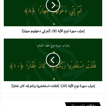
الآية
(8):
{ثم
إني
دعوتهم
جهارا}
إعراب سورة نوح الآية (8): {ثم إني دعوتهم جهارا}
إعراب
سورة
نوح
الآية
(10):
{فقلت
استغفروا
ربكم
إنه
كان
إعراب سورة نوح الآية (10): {فقلت استغفروا ربكم إنه كان غفارا}
غفارا}