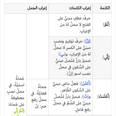
الكلمة
إعراب الكلمات
إعراب الجمل
حرفُ عطفٍ مبنيٌّ على
{
ثُمَّ
}
الفتحِ لا محلَّ لهُ منَ
الإعرابِ.
{
إنَّ
}: حرفُ توكيدٍ ونصبٍ
مبنيٌّ على الكسرِ لا محلَّ
لهُ منَ الإعرابِ، و{
ـــي
}:
{
إِنِّي
}
ضميرٌ بارزٌ مُتّصلٌ مبنيٌّ
على السُّكونِ في محلِّ
نصب اسم (إنَّ).
جُملةٌ
{
أَعْلَنْ
}: فعلٌ ماضٍ مبنيٌّ
اسميَّةٌ، في
جملةٌ
على السُّكونِ الظَّاهر،
محلِّ نصبٍ
فعليَّةٌ، في
{
أَعْلَنتُ
}
و{
تُ
}: ضميرٌ بارزٌ مُتَّصلٌ
معطوفةٌ
محلِّ رفعِ
مبنيٌّ على الضَّمِّ في محلِّ
على جُملة:
خبرِ: إنَّ.
رفعِ فاعلٍ.
{
ثُمَّ إِنِّي