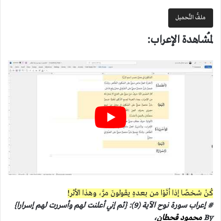
ملفُّ التَّحميل
لمُشاهدة الإعراب:
كُنْ شخصًا إذا أتَوْا من بعدهِ يقولونَ مرَّ، وهذا الأثر!
# إعراب سورة نوح الآية (9): {ثم إني أعلنت لهم وأسررت لهم إسرارا}
By
محمود قحطان
،