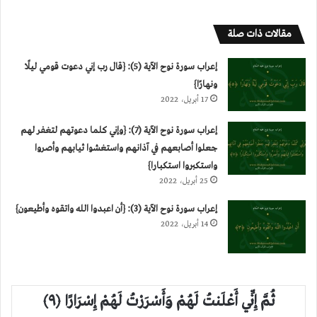
مقالات ذات صلة
إعراب سورة نوح الآية (5): {قال رب إني دعوت قومي ليلًا
ونهارًا}
17 أبريل، 2022
إعراب سورة نوح الآية (7): {وإني كلما دعوتهم لتغفر لهم
جعلوا أصابعهم في آذانهم واستغشوا ثيابهم وأصروا
واستكبروا استكبارا}
25 أبريل، 2022
إعراب سورة نوح الآية (3): {أن اعبدوا الله واتقوه وأطيعون}
14 أبريل، 2022
ثُمَّ إِنِّي أَعْلَنتُ لَهُمْ وَأَسْرَرْتُ لَهُمْ إِسْرَارًا ﴿٩﴾