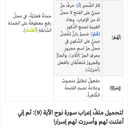
لامُ الضَّميرِ {
لَـ
}: حرفُ جرٍّ
مبنيٌّ على الفتحِ لا محلَّ
جملةٌ فعليَّةٌ، في محلِّ
لهُ منَ الإعرابِ، وهاءُ
رفعٍ معطوفةٌ على الجُملةِ
الغيبةِ لجمعِ الذُّكورِ
السَّابقةِ {
أَعْلَنتُ
}.
{
هُمْ
}: ضميرٌ بارزٌ مُتَّصلٌ
{
لَهُمْ
}
مبنيٌّ على السُّكونِ في
محلِّ جرِّ اسمٍ مجرورٍ
بحرفِ الجرِّ (اللَّام)، والجارُّ
والمجرورُ مُتعلِّقانِ بالفعلِ
(أَسْرَرْتُ).
مفعولٌ مُطلقٌ منصوبٌ
{
إِسْرَارًا
}
وعلامةُ نصبهِ الفتحةُ
الظَّاهرةُ.
لتحميل ملفّ إعراب سورة نوح الآية (9): ثم إني
أعلنت لهم وأسررت لهم إسرارا