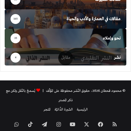
مقالات في العمارة والأدب والحياة
165
نحو وإملاء
35
نشر
4
© محمود قحطان 2026، حقوق النّشر محفوظة على المؤلّف |
يُسمحُ بالنّقل ولكن مع
ذكر المصدر
الرئيسية
السّيرة الذّاتيّة
المتجر
ملخص
فيسبوك
‫X
‫YouTube
انستقرام
تيلقرام
‫TikTok
واتساب