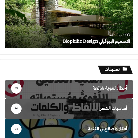
Design
15 أبريل، 2021
التصميم البيوفيلي Biophilic Design
تصنيفات
أخطاء لغوية شائعة
73
أساسيات الشعر
10
أفكار ونصائح في الكتابة
16