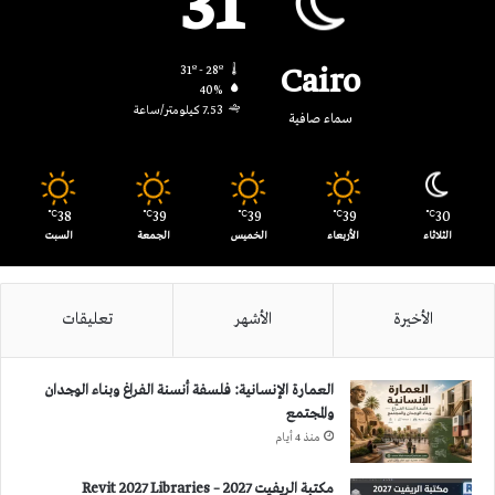
31
Cairo
31º - 28º
40%
7.53 كيلومتر/ساعة
سماء صافية
38
39
39
39
30
℃
℃
℃
℃
℃
الثلاثاء
الأربعاء
الخميس
الجمعة
السبت
الأخيرة
الأشهر
تعليقات
العمارة الإنسانية: فلسفة أنسنة الفراغ وبناء الوجدان
والمجتمع
منذ 4 أيام
مكتبة الريفيت 2027 – Revit 2027 Libraries