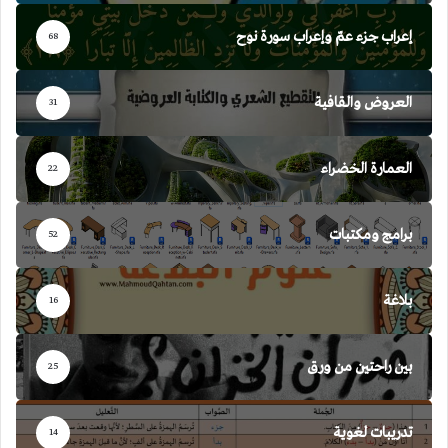
إعراب جزء عمّ وإعراب سورة نوح
68
العروض والقافية
31
العمارة الخضراء
22
برامج ومكتبات
52
بلاغة
16
بين راحتين من ورق
25
تدريبات لغوية
14