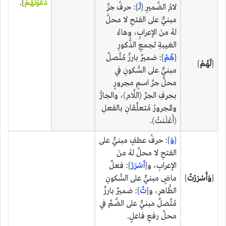
دَعَوْتُهُمْ
}.
لامُ الضَّميرِ {
لَـ
}: حرفُ جرٍّ
مبنيٌّ على الفتحِ لا محلَّ
لهُ منَ الإعرابٍ، وهاءُ
الغيبةِ لجمعِ الذُّكورِ
{
هُمْ
}: ضميرٌ بارزٌ مُتَّصلٌ
{
لَهُمْ
}
مبنيٌّ على السُّكونِ في
محلِّ جرِّ اسمٍ مجرورٍ
بحرفِ الجرِّ (اللَّام)، والجارُّ
والمجرورُ مُتعلِّقانِ بالفعلِ
(أَعْلَنتُ).
{
وَ
}: حرفُ عطفٍ مبنيٌّ على
الفتحِ لا محلَّ لهُ منَ
الإعرابِ، و{
أسْرَرْ
}: فعلٌ
{
وَأَسْرَرْتُ
}
ماضٍ مبنيٌّ على السُّكونِ
الظَّاهرِ، و{
تُ
}: ضميرٌ بارزٌ
مُتَّصلٌ مبنيٌّ على الضَّمِّ في
محلِّ رفعِ فاعلٍ.