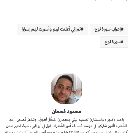
إعراب سورة نوح
ثم إني أعلنت لهم وأسررت لهم إسرارا
سورة نوح
محمود قحطان
باحث دكتوراه واستشاريّ تصميم بيئي ومعماريّ. مُدقِّقٌ لُغويٌّ، وشاعرُ فُصحى. أحد
الشُّعراء الَّذين شاركوا في موسم مُسابقة أمير الشُّعراء الأوّل في أبوظبي، حيثُ اختير ضمن
أفضل مئتي شاعر من ضمن أكثر من (7500) شاعرٍ من جميع أنحاء العالم. نُشِرت عنه رسالة