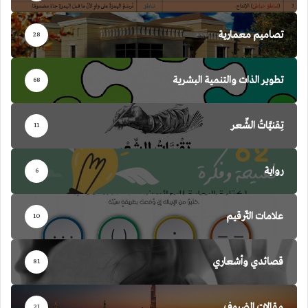
تصاميم معمارية
28
تطوير الذات والتنمية البشرية
68
تِقنيَّاتُ الشِّعر
11
رواية
6
علامات التّرقيم
10
قصائدي وأشعاري
81
مقالات الضيوف
21