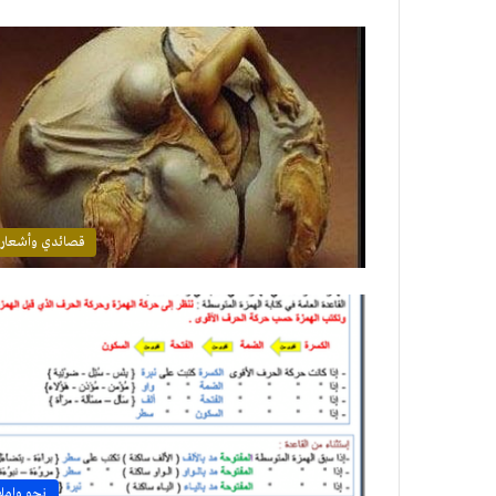
قصائدي وأشعار
نحو وإملا