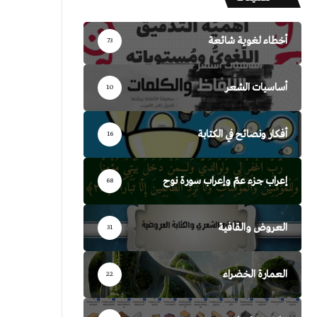
أخطاء لغوية شائعة
73
أساسيات الشعر
10
أفكار ونصائح في الكتابة
16
إعراب جزء عمّ وإعراب سورة نوح
68
العروض والقافية
31
العمارة الخضراء
22