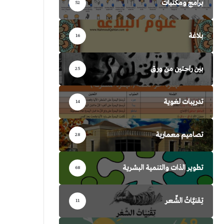
برامج ومكتبات
52
بلاغة
16
بين راحتين من ورق
25
تدريبات لغوية
14
تصاميم معمارية
28
تطوير الذات والتنمية البشرية
68
تِقنيَّاتُ الشِّعر
11