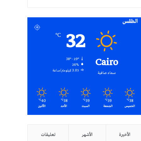
RSS
الطقس
32
℃
Cairo
38º - 29º
26%
3.05 كيلومتر/ساعة
سماء صافية
40
38
39
39
38
℃
℃
℃
℃
℃
الخميس
الجمعة
السبت
الأحد
الأثنين
الأخيرة
الأشهر
تعليقات