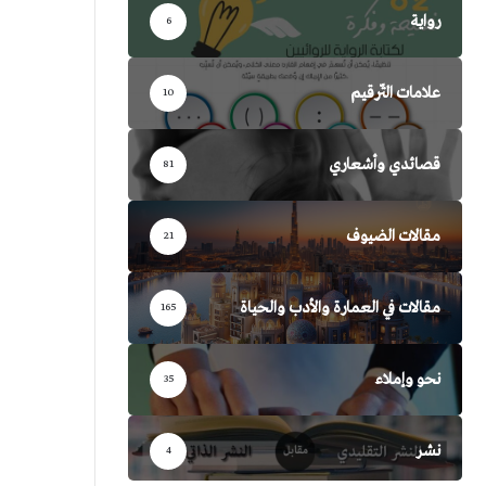
رواية
6
علامات التّرقيم
10
قصائدي وأشعاري
81
مقالات الضيوف
21
مقالات في العمارة والأدب والحياة
165
نحو وإملاء
35
نشر
4