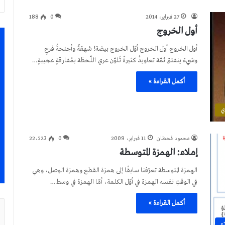
27 فبراير، 2014
0
188
أول الخروج
أول الخروج أول الخروج أوّل الخروج بيضة! شهقةٌ وأجنحةُ فرحٍ
وشيءٌ ينفتق ثمّة تعاويذُ كثيرةٌ تُلوّن عري اللّحظة بمُفارقةٍ عجيبةٍ…
أكمل القراءة »
ي
محمود قحطان
11 فبراير، 2009
0
22٬523
إملاء: الهمزة المتوسطة
الهمزة المتوسطة تعرّفنا سابقًا إلى همزة القطع وهمزة الوصل، وهي
في الوقتِ نفسه الهمزة في أوّل الكلمة، أمّا الهمزة في وسط…
أكمل القراءة »
ء