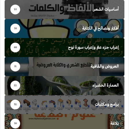
أساسيات الشعر
10
أفكار ونصائح في الكتابة
16
إعراب جزء عمّ وإعراب سورة نوح
68
العروض والقافية
31
العمارة الخضراء
22
برامج ومكتبات
52
بلاغة
16