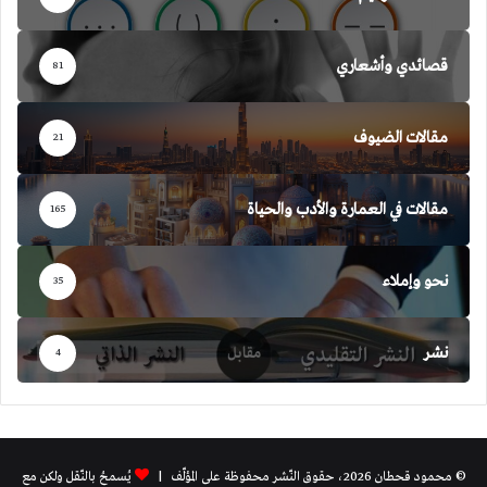
قصائدي وأشعاري
81
مقالات الضيوف
21
مقالات في العمارة والأدب والحياة
165
نحو وإملاء
35
نشر
4
© محمود قحطان 2026، حقوق النّشر محفوظة على المؤلّف |
يُسمحُ بالنّقل ولكن مع