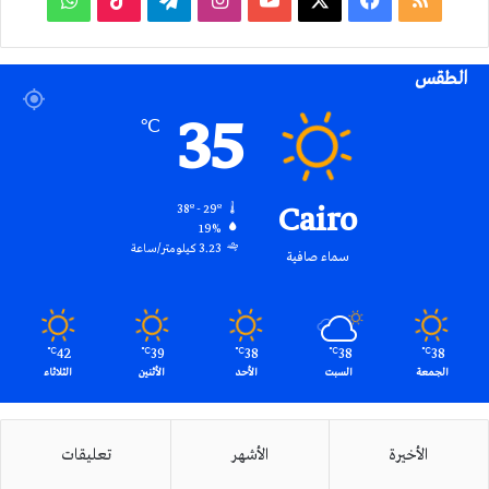
الموقع
الطقس
RSS
35
℃
Cairo
38º - 29º
19%
3.23 كيلومتر/ساعة
سماء صافية
42
39
38
38
38
℃
℃
℃
℃
℃
الجمعة
السبت
الأحد
الأثنين
الثلاثاء
الأخيرة
الأشهر
تعليقات