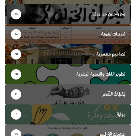
بين راحتين من ورق
25
تدريبات لغوية
14
تصاميم معمارية
28
تطوير الذات والتنمية البشرية
68
تِقنيَّاتُ الشِّعر
11
رواية
6
علامات التّرقيم
10