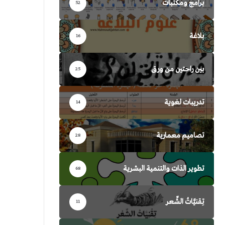
برامج ومكتبات
52
بلاغة
16
بين راحتين من ورق
25
تدريبات لغوية
14
تصاميم معمارية
28
تطوير الذات والتنمية البشرية
68
تِقنيَّاتُ الشِّعر
11