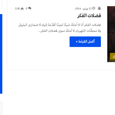
13 يونيو، 2014
0
358
فضلات الفكر
فضلات الفكر أنا لا أملكُ شيئًا ثمينًا أقدّمهُ إليكِ لا صَحارَى البترول
ولا محطّات الكهرباءِ لا أملكُ سوى فضلاتِ الفكرِ…
أكمل القراءة »
ي