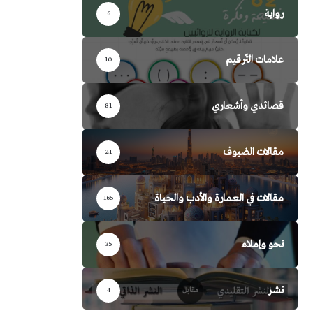
رواية
6
علامات التّرقيم
10
قصائدي وأشعاري
81
مقالات الضيوف
21
مقالات في العمارة والأدب والحياة
165
نحو وإملاء
35
نشر
4