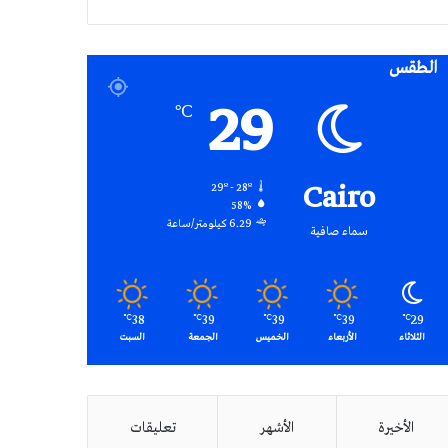
RSS
الطقس
29
℃
Cairo
29º - 28º
58%
6.29 كيلومتر/ساعة
سماء صافية
38
39
39
39
29
℃
℃
℃
℃
℃
الثلاثاء
الأربعاء
الخميس
الجمعة
السبت
الأخيرة
الأشهر
تعليقات