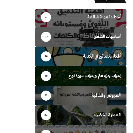
أخطاء لغوية شائعة
73
أساسيات الشعر
10
أفكار ونصائح في الكتابة
16
إعراب جزء عمّ وإعراب سورة نوح
68
العروض والقافية
31
العمارة الخضراء
22