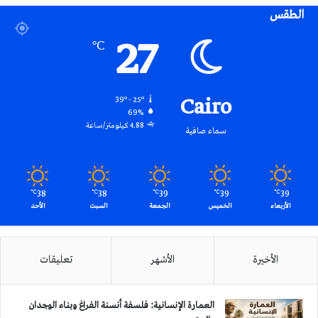
الطقس
RSS
27
℃
Cairo
39º - 25º
69%
4.88 كيلومتر/ساعة
سماء صافية
38
38
39
39
39
℃
℃
℃
℃
℃
الأربعاء
الخميس
الجمعة
السبت
الأحد
الأخيرة
الأشهر
تعليقات
العمارة الإنسانية: فلسفة أنسنة الفراغ وبناء الوجدان