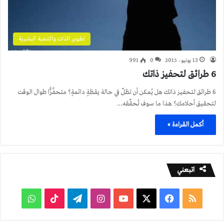
تطوير الذات والتنمية البشرية
13 يونيو، 2015
0
991
6 طرائق لتحفيز ذاتك
6 طرائق لتحفيز ذاتك هل يُمكن أن تظلّ في حالة يقظةٍ دائمةٍ؟ متحفّزًّا طوال الوقت
لتحقيق أحلامك؟ هذا ما سوف تُحقّقه…
أكمل القراءة »
اتبعني
ملخص
فيسبوك
‫X
‫YouTube
انستقرام
تيلقرام
‫TikTok
واتساب
الموقع