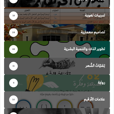
تدريبات لغوية
14
تصاميم معمارية
28
تطوير الذات والتنمية البشرية
68
تِقنيَّاتُ الشِّعر
11
رواية
6
علامات التّرقيم
10