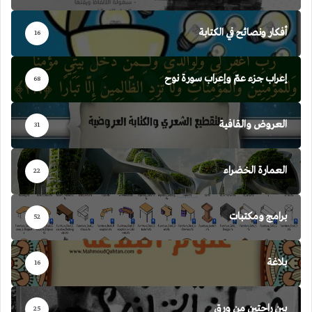
أفكار ونصائح في الكتابة
16
إعراب جزء عمّ وإعراب سورة نوح
68
العروض والقافية
31
العمارة الخضراء
22
برامج ومكتبات
52
بلاغة
16
بين راحتين من ورق
25