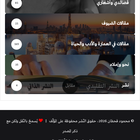
قصائدي وأشعاري
81
مقالات الضيوف
21
مقالات في العمارة والأدب والحياة
165
نحو وإملاء
35
نشر
4
© محمود قحطان 2026، حقوق النّشر محفوظة على المؤلّف |
يُسمحُ بالنّقل ولكن مع
ذكر المصدر