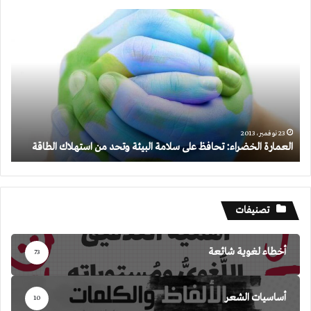
العمارة
الخضراء:
تحافظ
على
سلامة
البيئة
وتحد
من
استهلاك
23 نوفمبر، 2013
العمارة الخضراء: تحافظ على سلامة البيئة وتحد من استهلاك الطاقة
الطاقة
تصنيفات
أخطاء لغوية شائعة
73
أساسيات الشعر
10