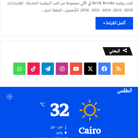
كتب ريفيت Revit Books في الآتي مجموعة من كتب الريفيت الحديثة، للإصدارات
2010، 2011، 2014، 2015، 2016. للتَّحميل، اضغط اسم…
أكمل القراءة »
اتبعني
ملخص
فيسبوك
‫X
‫YouTube
انستقرام
تيلقرام
‫TikTok
واتساب
الموقع
الطقس
RSS
32
℃
Cairo
38º - 29º
26%