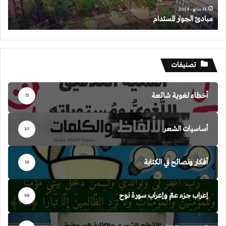
31 مايو، 2019
مبادئ الجوار المستدام
تصنيفات
أخطاء لغوية شائعة
73
أساسيات الشعر
10
أفكار ونصائح في الكتابة
16
إعراب جزء عمّ وإعراب سورة نوح
68