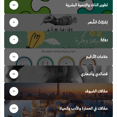
تطوير الذات والتنمية البشرية
68
تِقنيَّاتُ الشِّعر
11
رواية
6
علامات التّرقيم
10
قصائدي وأشعاري
81
مقالات الضيوف
21
مقالات في العمارة والأدب والحياة
165