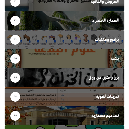
العروض والقافية
31
العمارة الخضراء
22
برامج ومكتبات
52
بلاغة
16
بين راحتين من ورق
25
تدريبات لغوية
14
تصاميم معمارية
28