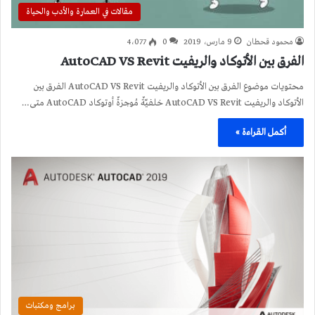
مقالات في العمارة والأدب والحياة
محمود قحطان
9 مارس، 2019
0
4٬077
الفرق بين الأتوكاد والريفيت AutoCAD VS Revit
محتويات موضوع الفرق بين الأتوكاد والريفيت AutoCAD VS Revit الفرق بين
الأتوكاد والريفيت AutoCAD VS Revit خلفيّةٌ مُوجزةٌ أوتوكاد AutoCAD متى…
أكمل القراءة »
برامج ومكتبات