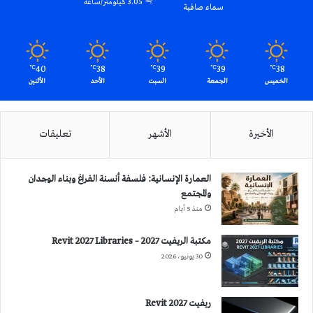
3.05 كيلومتر/ساعة
سماء صافية
40
38
39
39
38
℃
℃
℃
℃
℃
الخميس
الجمعة
السبت
الأحد
الأثنين
الأخيرة
الأشهر
تعليقات
العمارة الإنسانية: فلسفة أنسنة الفراغ وبناء الوجدان
والمجتمع
منذ 5 أيام
مكتبة الريفيت 2027 – Revit 2027 Libraries
30 يونيو، 2026
ريفيت 2027 Revit