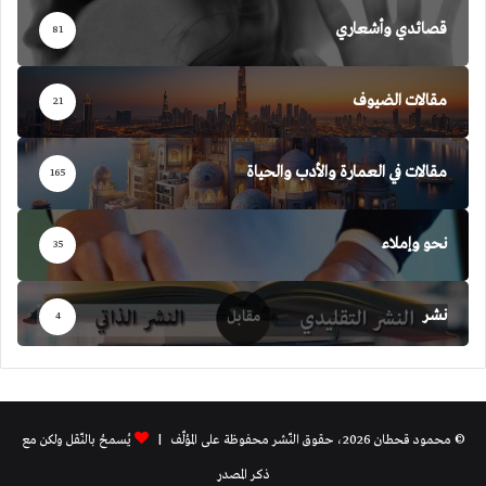
قصائدي وأشعاري
81
مقالات الضيوف
21
مقالات في العمارة والأدب والحياة
165
نحو وإملاء
35
نشر
4
© محمود قحطان 2026، حقوق النّشر محفوظة على المؤلّف |
يُسمحُ بالنّقل ولكن مع
ذكر المصدر