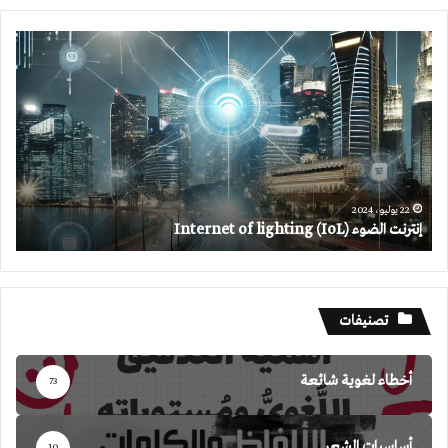
إنترنت
الضوء
Internet
of
lighting
(IoL)
22 يوليو، 2024
إنترنت الضوء Internet of lighting (IoL)
تصنيفات
أخطاء لغوية شائعة
73
أساسيات الشعر
10