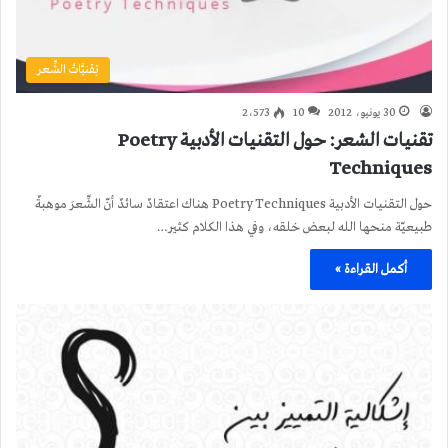
تِقنيَّاتُ الشِّعر
30 يونيو، 2012
10
2٬573
تقنيات الشعر: حول التقنيات الأدبية Poetry
Techniques
حول التقنيات الأدبية Poetry Techniques هناك اعتقادٌ سائدٌ أنّ الشِّعرَ موهبةٌ
طبيعيّة منحها الله لبعض خلقه، وفي هذا الكلام كثير…
أكمل القراءة »