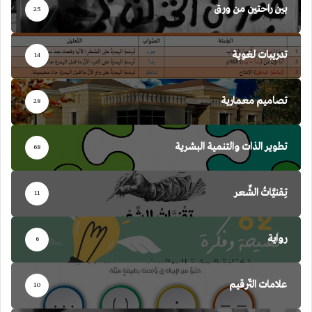
بين راحتين من ورق
25
تدريبات لغوية
14
تصاميم معمارية
28
تطوير الذات والتنمية البشرية
68
تِقنيَّاتُ الشِّعر
11
رواية
6
علامات التّرقيم
10