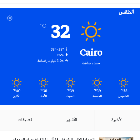
الموقع
الطقس
RSS
32
℃
Cairo
38º - 29º
26%
3.05 كيلومتر/ساعة
سماء صافية
40
38
39
39
38
℃
℃
℃
℃
℃
الخميس
الجمعة
السبت
الأحد
الأثنين
الأخيرة
الأشهر
تعليقات