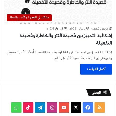
مقالات في العمارة والأدب والحياة
محمود قحطان
2 يناير، 2009
18
2٬033
إشكالية التمييز بين قصيدة النثر والخاطرة وقصيدة
التفعيلة
إشكالية التمييز بين قصيدة النثر والخاطرة وقصيدة التفعيلة أُحبُّ الشّعر الحقيقي،
ولا يهمُّني إنْ كان قصيدةً عموديّةً أو على نظمِ…
أكمل القراءة »
اتبعني
ملخص
فيسبوك
‫X
‫YouTube
انستقرام
تيلقرام
‫TikTok
واتساب