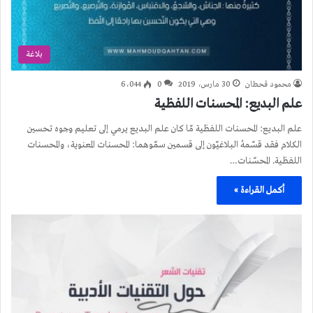
بلاغة
محمود قحطان
30 مارس، 2019
0
6٬044
علم البديع: المحسنات اللفظية
علم البديع: المحسنات اللفظية مّا كان علم البديع يرمي إلى تعليم وجوه تحسين
الكلام فقد قسّمهُ البلاغيّون إلى قسمين سمّوهما: المحسنات المعنوية، والمحسنات
اللفظية. المحسّنات…
أكمل القراءة »