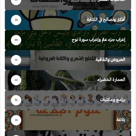
أفكار ونصائح في الكتابة
16
إعراب جزء عمّ وإعراب سورة نوح
68
العروض والقافية
31
العمارة الخضراء
22
برامج ومكتبات
52
بلاغة
16