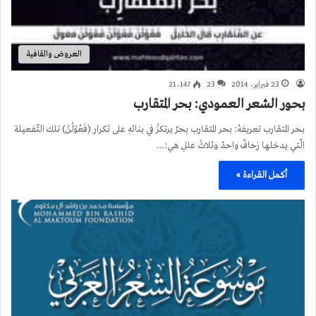
العروض والقافية
23 فبراير، 2014
23
21٬147
بحور الشعر العمودي: بحر المتقارب
بحر المتقارب تعريفهُ: بحر المتقارب بحرٌ يرتكزُ في بنائهِ على تَكرار (فَعُوْلُنْ) تلك التّفعيلة
الّتي يدخلها زحافٌ واحدٌ وثلاثُ عللِ هي:…
أكمل القراءة »