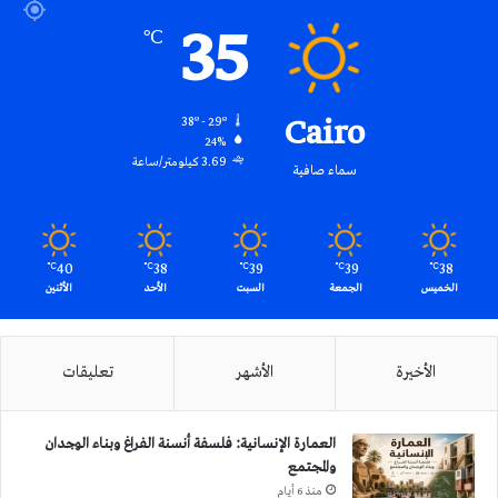
35
℃
Cairo
38º - 29º
24%
3.69 كيلومتر/ساعة
سماء صافية
40
38
39
39
38
℃
℃
℃
℃
℃
الخميس
الجمعة
السبت
الأحد
الأثنين
الأخيرة
الأشهر
تعليقات
العمارة الإنسانية: فلسفة أنسنة الفراغ وبناء الوجدان
والمجتمع
منذ 6 أيام