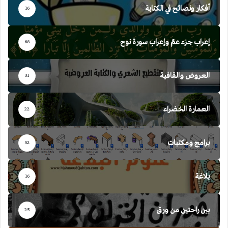
أفكار ونصائح في الكتابة
16
إعراب جزء عمّ وإعراب سورة نوح
68
العروض والقافية
31
العمارة الخضراء
22
برامج ومكتبات
52
بلاغة
16
بين راحتين من ورق
25