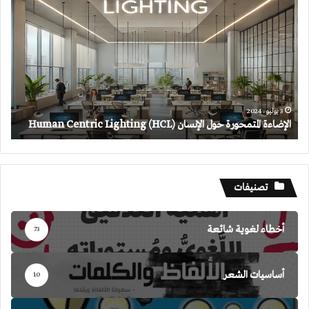
المتمحورة
حول
الإنسان
(HCL)
Human
Centric
Lighting
3 يوليو، 2024
الإضاءة المتمحورة حول الإنسان (HCL) Human Centric Lighting
تصنيفات
أخطاء لغوية شائعة
73
أساسيات الشعر
10