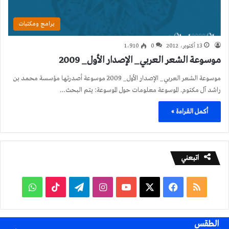
برامج ومكتبات
13 أكتوبر، 2012
0
1٬910
موسوعة الشعر العربي_ الإصدار الأول_ 2009
موسوعة الشعر العربي_ الإصدار الأول_ 2009 موسوعة أصدرتها مؤسسة محمد بن
راشد آل مكتوم. الموسوعة معلومات حول الموسوعة: يتم البحث…
أكمل القراءة »
اتبعني
ملخص
فيسبوك
‫X
‫YouTube
انستقرام
تيلقرام
‫TikTok
واتساب
الموقع
الطقس
RSS