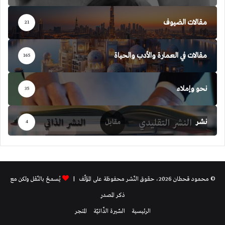
مقالات الضيوف
21
مقالات في العمارة والأدب والحياة
165
نحو وإملاء
35
نشر
4
© محمود قحطان 2026، حقوق النّشر محفوظة على المؤلّف |
يُسمحُ بالنّقل ولكن مع
ذكر المصدر
الرئيسية
السّيرة الذّاتيّة
المتجر