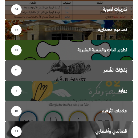
تدريبات لغوية
14
تصاميم معمارية
28
تطوير الذات والتنمية البشرية
68
تِقنيَّاتُ الشِّعر
11
رواية
6
علامات التّرقيم
10
قصائدي وأشعاري
81