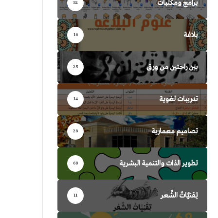
برامج ومكتبات
52
بلاغة
16
بين راحتين من ورق
25
تدريبات لغوية
14
تصاميم معمارية
28
تطوير الذات والتنمية البشرية
68
تِقنيَّاتُ الشِّعر
11