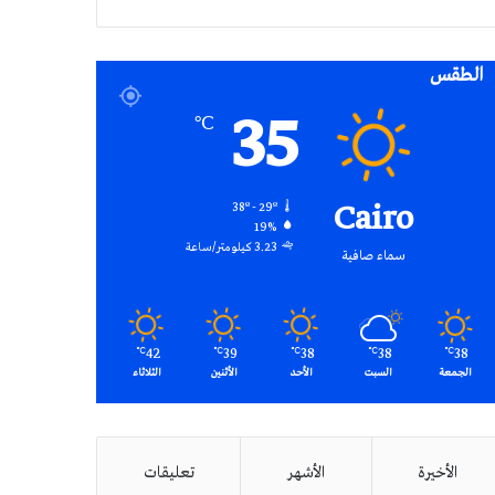
RSS
الطقس
35
℃
Cairo
38º - 29º
19%
3.23 كيلومتر/ساعة
سماء صافية
42
39
38
38
38
℃
℃
℃
℃
℃
الجمعة
السبت
الأحد
الأثنين
الثلاثاء
الأخيرة
الأشهر
تعليقات