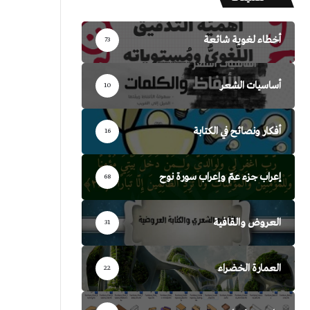
أخطاء لغوية شائعة
73
أساسيات الشعر
10
أفكار ونصائح في الكتابة
16
إعراب جزء عمّ وإعراب سورة نوح
68
العروض والقافية
31
العمارة الخضراء
22