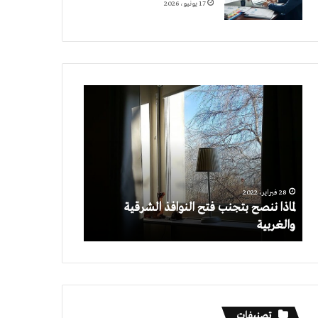
17 يونيو، 2026
لماذا
ننصح
بتجنب
فتح
النوافذ
الشرقية
والغربية
28 فبراير، 2022
لماذا ننصح بتجنب فتح النوافذ الشرقية
والغربية
تصنيفات