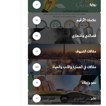
رواية
6
علامات التّرقيم
10
قصائدي وأشعاري
81
مقالات الضيوف
21
مقالات في العمارة والأدب والحياة
165
نحو وإملاء
35
نشر
4