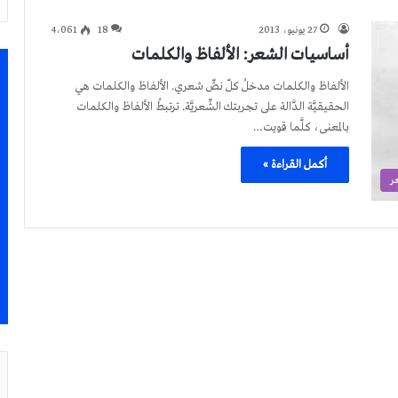
27 يونيو، 2013
18
4٬061
أساسيات الشعر: الألفاظ والكلمات
الألفاظ والكلمات مدخلُ كلّ نصٍّ شعري. الألفاظ والكلمات هي
الحقيقيَّة الدَّالة على تجربتك الشِّعريَّة. ترتبطُ الألفاظ والكلمات
بالمعنى، كلَّما قويت…
أكمل القراءة »
ر