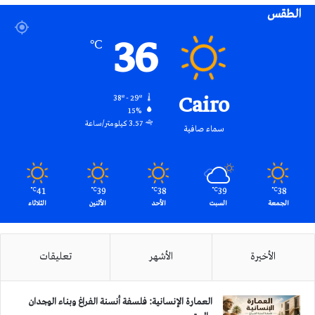
الطقس
RSS
36
℃
Cairo
38º - 29º
15%
3.57 كيلومتر/ساعة
سماء صافية
41
39
38
39
38
℃
℃
℃
℃
℃
الجمعة
السبت
الأحد
الأثنين
الثلاثاء
الأخيرة
الأشهر
تعليقات
العمارة الإنسانية: فلسفة أنسنة الفراغ وبناء الوجدان