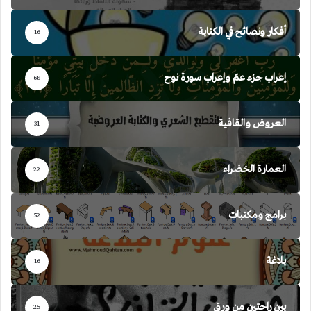
أفكار ونصائح في الكتابة
16
إعراب جزء عمّ وإعراب سورة نوح
68
العروض والقافية
31
العمارة الخضراء
22
برامج ومكتبات
52
بلاغة
16
بين راحتين من ورق
25