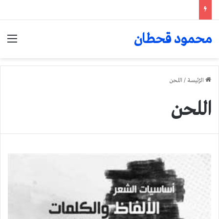
محمود قحطان
الق
الرّئيسة
/
اللحن
اللحن