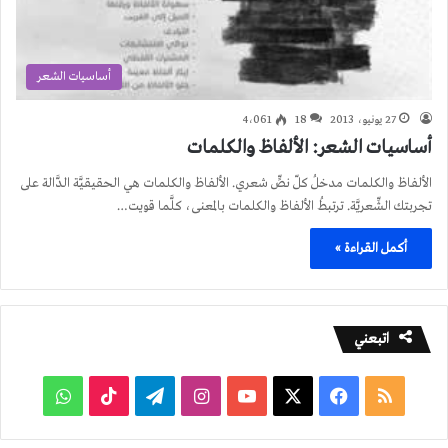
أساسيات الشعر
27 يونيو، 2013
18
4٬061
أساسيات الشعر: الألفاظ والكلمات
الألفاظ والكلمات مدخلُ كلّ نصٍّ شعري. الألفاظ والكلمات هي الحقيقيَّة الدَّالة على
تجربتك الشِّعريَّة. ترتبطُ الألفاظ والكلمات بالمعنى، كلَّما قويت…
أكمل القراءة »
اتبعني
ملخص
فيسبوك
‫X
‫YouTube
انستقرام
تيلقرام
‫TikTok
واتساب
الموقع