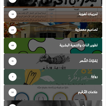
تدريبات لغوية
14
تصاميم معمارية
28
تطوير الذات والتنمية البشرية
68
تِقنيَّاتُ الشِّعر
11
رواية
6
علامات التّرقيم
10