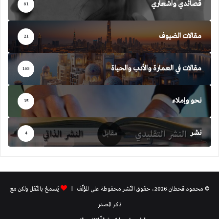
قصائدي وأشعاري
81
مقالات الضيوف
21
مقالات في العمارة والأدب والحياة
165
نحو وإملاء
35
نشر
4
© محمود قحطان 2026، حقوق النّشر محفوظة على المؤلّف |
يُسمحُ بالنّقل ولكن مع
ذكر المصدر