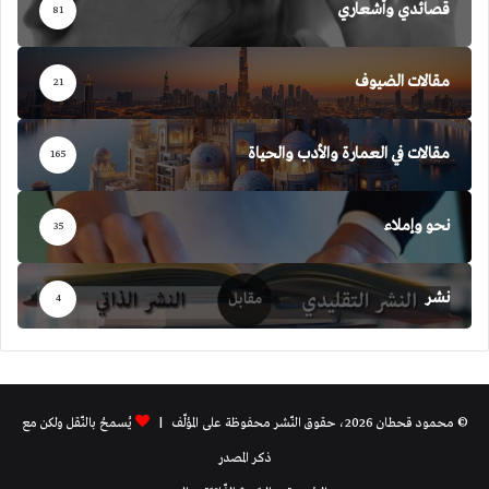
قصائدي وأشعاري
81
مقالات الضيوف
21
مقالات في العمارة والأدب والحياة
165
نحو وإملاء
35
نشر
4
© محمود قحطان 2026، حقوق النّشر محفوظة على المؤلّف |
يُسمحُ بالنّقل ولكن مع
ذكر المصدر