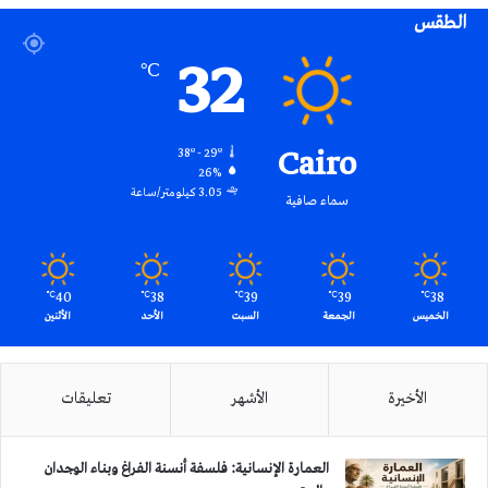
الطقس
RSS
32
℃
Cairo
38º - 29º
26%
3.05 كيلومتر/ساعة
سماء صافية
40
38
39
39
38
℃
℃
℃
℃
℃
الخميس
الجمعة
السبت
الأحد
الأثنين
الأخيرة
الأشهر
تعليقات
العمارة الإنسانية: فلسفة أنسنة الفراغ وبناء الوجدان