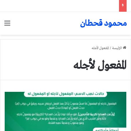
محمود قحطان
الق
الرّئيسة
/
المفعول لأجله
المفعول لأجله