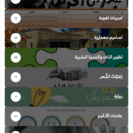
تدريبات لغوية
14
تصاميم معمارية
28
تطوير الذات والتنمية البشرية
68
تِقنيَّاتُ الشِّعر
11
رواية
6
علامات التّرقيم
10