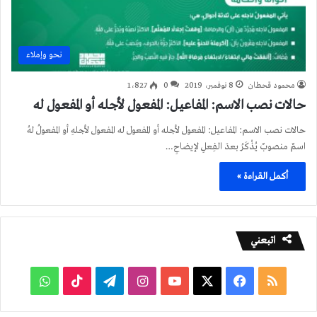
نحو وإملاء
محمود قحطان
8 نوفمبر، 2019
0
1٬827
حالات نصب الاسم: المفاعيل: المفعول لأجله أو المفعول له
حالات نصب الاسم: المفاعيل: المفعول لأجله أو المفعول له المفعول لأجلهِ أو المفعولُ لهُ
اسمٌ منصوبٌ يُذْكَرُ بعدَ الفِعلِ لإيضاحِ…
أكمل القراءة »
اتبعني
ملخص
فيسبوك
‫X
‫YouTube
انستقرام
تيلقرام
‫TikTok
واتساب
الموقع