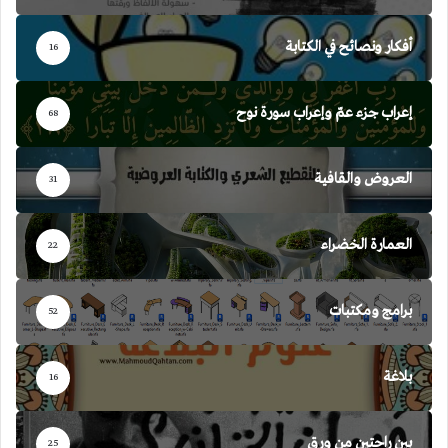
أفكار ونصائح في الكتابة
16
إعراب جزء عمّ وإعراب سورة نوح
68
العروض والقافية
31
العمارة الخضراء
22
برامج ومكتبات
52
بلاغة
16
بين راحتين من ورق
25