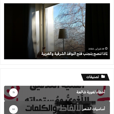
لماذا
ننصح
بتجنب
فتح
النوافذ
الشرقية
والغربية
28 فبراير، 2022
لماذا ننصح بتجنب فتح النوافذ الشرقية والغربية
تصنيفات
أخطاء لغوية شائعة
73
أساسيات الشعر
10