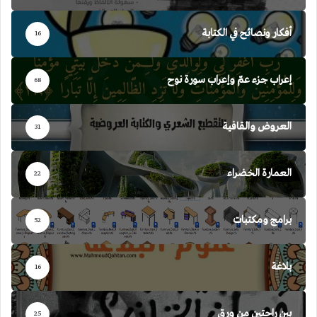
أفكار ونصائح في الكتابة
16
إعراب جزء عمّ وإعراب سورة نوح
68
العروض والقافية
31
العمارة الخضراء
22
برامج ومكتبات
52
بلاغة
16
بين راحتين من ورق
25