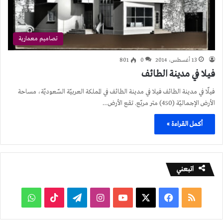
تصاميم معمارية
13 أغسطس، 2014
0
801
فيلا في مدينة الطائف
فيلّا في مدينة الطائف فيلا في مدينة الطائف في المملكة العربيّة السّعوديّة، مساحة
الأرض الإجماليّة (450) متر مربّع. تقع الأرض…
أكمل القراءة »
اتبعني
ملخص
فيسبوك
‫X
‫YouTube
انستقرام
تيلقرام
‫TikTok
واتساب
الموقع