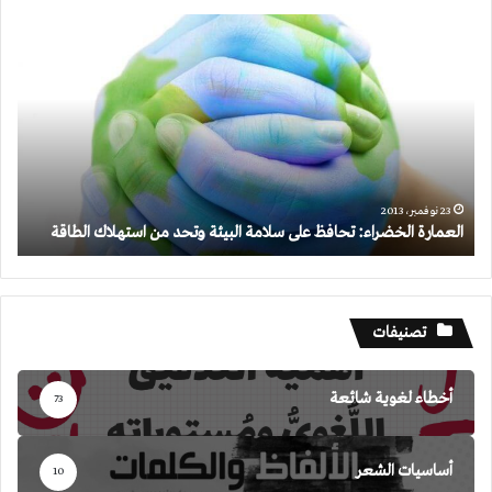
العمارة
الخضراء:
تحافظ
على
سلامة
البيئة
وتحد
من
استهلاك
23 نوفمبر، 2013
العمارة الخضراء: تحافظ على سلامة البيئة وتحد من استهلاك الطاقة
الطاقة
تصنيفات
أخطاء لغوية شائعة
73
أساسيات الشعر
10