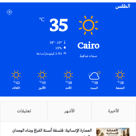
الطقس
RSS
35
℃
Cairo
38º - 29º
19%
2.95 كيلومتر/ساعة
سماء صافية
42
39
38
38
38
℃
℃
℃
℃
℃
الجمعة
السبت
الأحد
الأثنين
الثلاثاء
الأخيرة
الأشهر
تعليقات
العمارة الإنسانية: فلسفة أنسنة الفراغ وبناء الوجدان