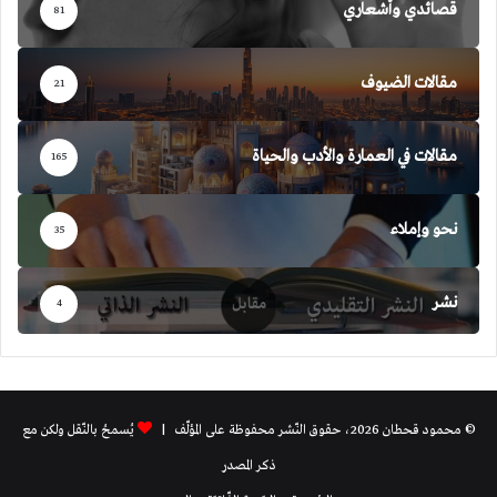
قصائدي وأشعاري
81
مقالات الضيوف
21
مقالات في العمارة والأدب والحياة
165
نحو وإملاء
35
نشر
4
© محمود قحطان 2026، حقوق النّشر محفوظة على المؤلّف |
يُسمحُ بالنّقل ولكن مع
ذكر المصدر