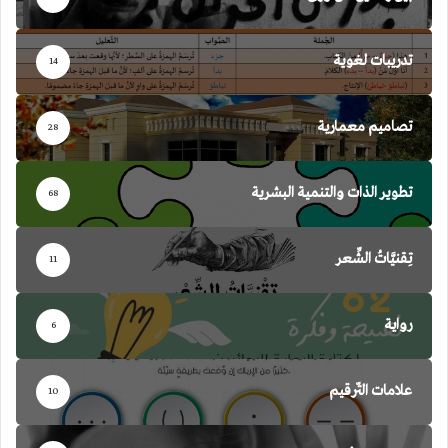
تدريبات لغوية
14
تصاميم معمارية
28
تطوير الذات والتنمية البشرية
68
تِقنيَّاتُ الشِّعر
11
رواية
6
علامات التّرقيم
10