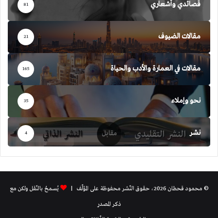
قصائدي وأشعاري
81
مقالات الضيوف
21
مقالات في العمارة والأدب والحياة
165
نحو وإملاء
35
نشر
4
© محمود قحطان 2026، حقوق النّشر محفوظة على المؤلّف |
يُسمحُ بالنّقل ولكن مع
ذكر المصدر