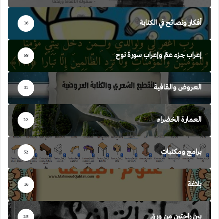
أفكار ونصائح في الكتابة
16
إعراب جزء عمّ وإعراب سورة نوح
68
العروض والقافية
31
العمارة الخضراء
22
برامج ومكتبات
52
بلاغة
16
بين راحتين من ورق
25