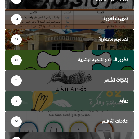
تدريبات لغوية
14
تصاميم معمارية
28
تطوير الذات والتنمية البشرية
68
تِقنيَّاتُ الشِّعر
11
رواية
6
علامات التّرقيم
10