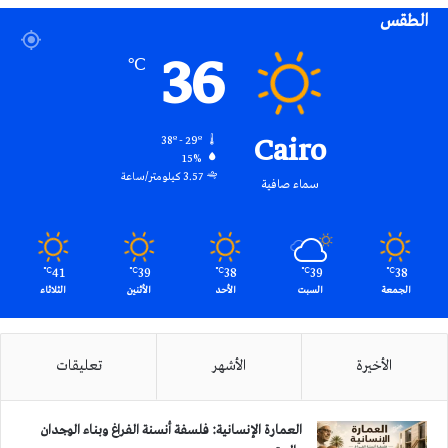
الطقس
RSS
36
℃
Cairo
38º - 29º
15%
3.57 كيلومتر/ساعة
سماء صافية
41
39
38
39
38
℃
℃
℃
℃
℃
الجمعة
السبت
الأحد
الأثنين
الثلاثاء
الأخيرة
الأشهر
تعليقات
العمارة الإنسانية: فلسفة أنسنة الفراغ وبناء الوجدان