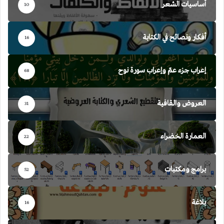
أساسيات الشعر
10
أفكار ونصائح في الكتابة
16
إعراب جزء عمّ وإعراب سورة نوح
68
العروض والقافية
31
العمارة الخضراء
22
برامج ومكتبات
52
بلاغة
16