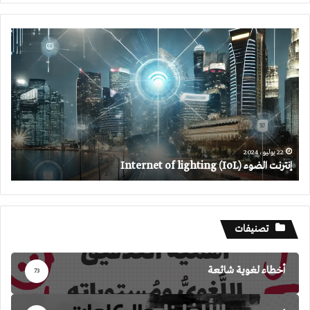
إنترنت
الضوء
Internet
of
lighting
(IoL)
22 يوليو، 2024
إنترنت الضوء Internet of lighting (IoL)
تصنيفات
أخطاء لغوية شائعة
73