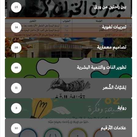
بين راحتين من ورق
25
تدريبات لغوية
14
تصاميم معمارية
28
تطوير الذات والتنمية البشرية
68
تِقنيَّاتُ الشِّعر
11
رواية
6
علامات التّرقيم
10