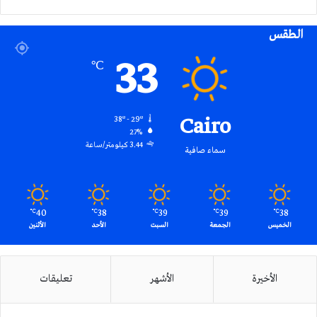
الموقع
الطقس
RSS
33
℃
Cairo
38º - 29º
27%
3.44 كيلومتر/ساعة
سماء صافية
40
38
39
39
38
℃
℃
℃
℃
℃
الخميس
الجمعة
السبت
الأحد
الأثنين
الأخيرة
الأشهر
تعليقات