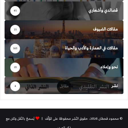
قصائدي وأشعاري
81
مقالات الضيوف
21
مقالات في العمارة والأدب والحياة
165
نحو وإملاء
35
نشر
4
© محمود قحطان 2026، حقوق النّشر محفوظة على المؤلّف |
يُسمحُ بالنّقل ولكن مع
ذكر المصدر