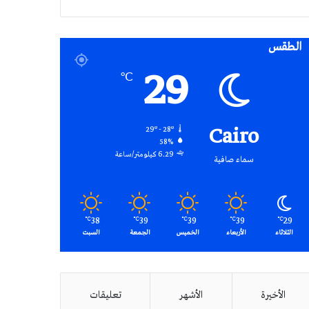
RSS
الطقس
29
℃
Cairo
29º - 28º
58%
6.29 كيلومتر/ساعة
سماء صافية
38
39
39
39
29
℃
℃
℃
℃
℃
الثلاثاء
الأربعاء
الخميس
الجمعة
السبت
الأخيرة
الأشهر
تعليقات