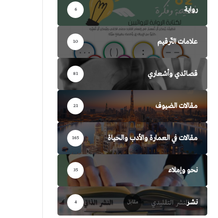
رواية
6
علامات التّرقيم
10
قصائدي وأشعاري
81
مقالات الضيوف
21
مقالات في العمارة والأدب والحياة
165
نحو وإملاء
35
نشر
4