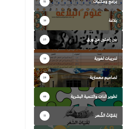
برامج ومكتبات
52
بلاغة
16
بين راحتين من ورق
25
تدريبات لغوية
14
تصاميم معمارية
28
تطوير الذات والتنمية البشرية
68
تِقنيَّاتُ الشِّعر
11