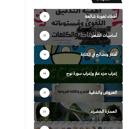
أخطاء لغوية شائعة
73
أساسيات الشعر
10
أفكار ونصائح في الكتابة
16
إعراب جزء عمّ وإعراب سورة نوح
68
العروض والقافية
31
العمارة الخضراء
22