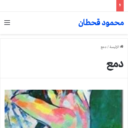
محمود قحطان
الق
الرّئيسة
/
دمع
دمع