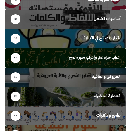
أساسيات الشعر
10
أفكار ونصائح في الكتابة
16
إعراب جزء عمّ وإعراب سورة نوح
68
العروض والقافية
31
العمارة الخضراء
22
برامج ومكتبات
52