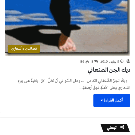
قصائدي وأشعاري
9 يونيو، 2010
8
86
ديك الجن الصنعاني
دِيكُ الجِنّ الصَّنعَاني الكامل … وعلى السَّواقي أنْ تَظلَّ -الآنَ- باقيةً على بوحِ
انتحاري وعلى الأعنَّةِ فوقَ أرصفةِ…
أكمل القراءة »
اتبعني