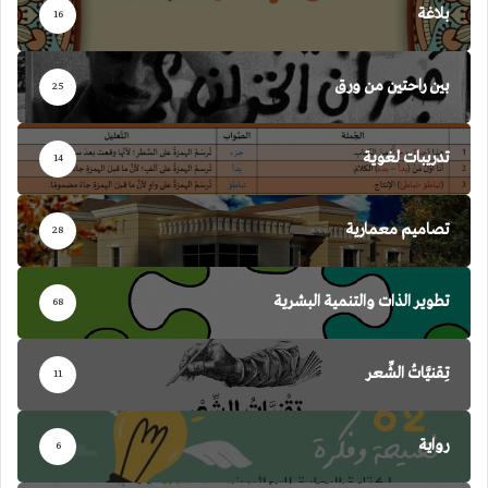
بلاغة
16
بين راحتين من ورق
25
تدريبات لغوية
14
تصاميم معمارية
28
تطوير الذات والتنمية البشرية
68
تِقنيَّاتُ الشِّعر
11
رواية
6