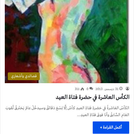
قصائدي وأشعاري
31 ديسمبر، 2013
0
311
الكأس العاشرة في حضرة فتاة العيد
الكَأسُ العَاشرةُ في حَضرةِ فتاةِ العيدِ كأسٌ إلَّا تِسْعَ دَقائقْ وسيدخُلُ عامٌ يَختَرقُ ثُقوبَ
العَامِ السَّابقْ وأنَا فوقَ فتَاةِ العيدِ…
أكمل القراءة »