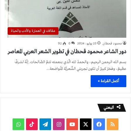
مقالات في العمارة والأدب والحياة
محمود قحطان
23 يوليو، 2024
0
92
دور الشاعر محمود قحطان في تطوير الشعر العربي المعاصر
بسم الله الرحمن الرحيم، والحمدُ لله الّذي بنعمته تتمّ الصّالحات. إنّهُ لشرفٌ
عظيمٌ، وفخرٌ كبيرٌ أن تكون تجربتي الشِّعريَّة المُتواضعة…
أكمل القراءة »
اتبعني
ملخص
فيسبوك
‫X
‫YouTube
انستقرام
تيلقرام
‫TikTok
واتساب