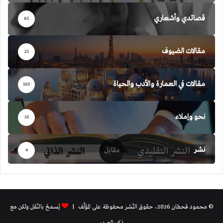
قصائدي وأشعاري
81
مقالات الضيوف
21
مقالات في العمارة والأدب والحياة
165
نحو وإملاء
35
نشر
4
© محمود قحطان 2026، حقوق النّشر محفوظة على المؤلّف |
يُسمحُ بالنّقل ولكن مع
ذكر المصدر