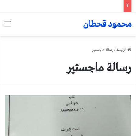
محمود قحطان
الق
الرّئيسة
/
رسالة ماجستير
رسالة ماجستير