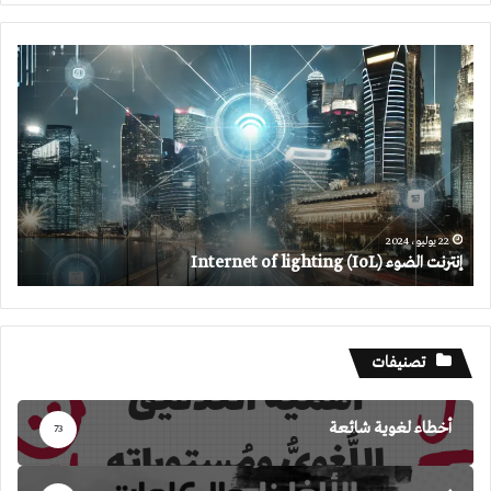
إنترنت
الضوء
Internet
of
lighting
(IoL)
22 يوليو، 2024
إنترنت الضوء Internet of lighting (IoL)
تصنيفات
أخطاء لغوية شائعة
73