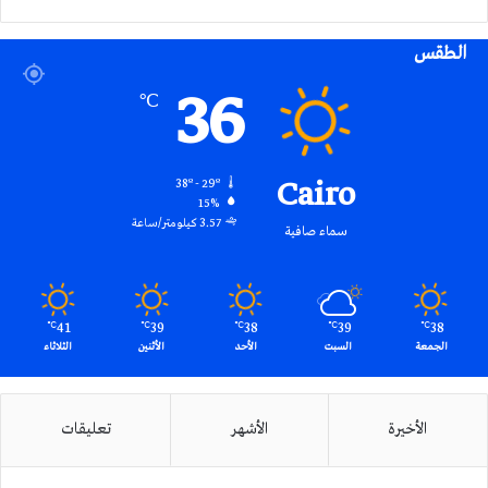
الموقع
الطقس
RSS
36
℃
Cairo
38º - 29º
15%
3.57 كيلومتر/ساعة
سماء صافية
41
39
38
39
38
℃
℃
℃
℃
℃
الجمعة
السبت
الأحد
الأثنين
الثلاثاء
الأخيرة
الأشهر
تعليقات