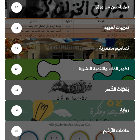
بين راحتين من ورق
25
تدريبات لغوية
14
تصاميم معمارية
28
تطوير الذات والتنمية البشرية
68
تِقنيَّاتُ الشِّعر
11
رواية
6
علامات التّرقيم
10