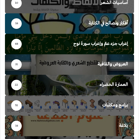
أساسيات الشعر
10
أفكار ونصائح في الكتابة
16
إعراب جزء عمّ وإعراب سورة نوح
68
العروض والقافية
31
العمارة الخضراء
22
برامج ومكتبات
52
بلاغة
16