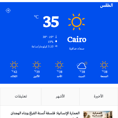
الطقس
RSS
35
℃
Cairo
38º - 29º
19%
3.23 كيلومتر/ساعة
سماء صافية
42
39
38
38
38
℃
℃
℃
℃
℃
الجمعة
السبت
الأحد
الأثنين
الثلاثاء
الأخيرة
الأشهر
تعليقات
العمارة الإنسانية: فلسفة أنسنة الفراغ وبناء الوجدان