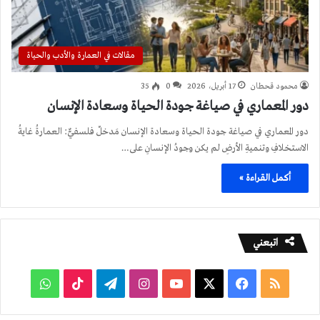
مقالات في العمارة والأدب والحياة
محمود قحطان
17 أبريل، 2026
0
35
دور المعماري في صياغة جودة الحياة وسعادة الإنسان
دور المعماري في صياغة جودة الحياة وسعادة الإنسان مَدخلٌ فلسفيٌّ: العمارةُ غايةُ
الاستخلافِ وتنميةِ الأرضِ لم يكن وجودُ الإنسانِ على…
أكمل القراءة »
اتبعني
ملخص
فيسبوك
‫X
‫YouTube
انستقرام
تيلقرام
‫TikTok
واتساب
الموقع