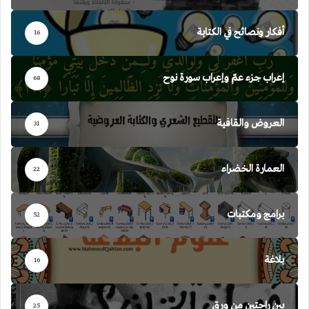
أفكار ونصائح في الكتابة
16
إعراب جزء عمّ وإعراب سورة نوح
68
العروض والقافية
31
العمارة الخضراء
22
برامج ومكتبات
52
بلاغة
16
بين راحتين من ورق
25