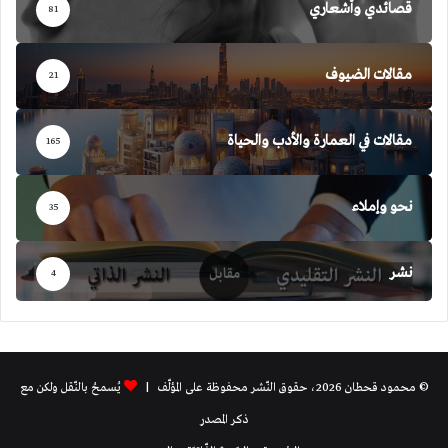
قصائدي وأشعاري
81
مقالات الضيوف
21
مقالات في العمارة والأدب والحياة
165
نحو وإملاء
35
نشر
4
© محمود قحطان 2026، حقوق النّشر محفوظة على المؤلّف |
يُسمحُ بالنّقل ولكن مع
ذكر المصدر