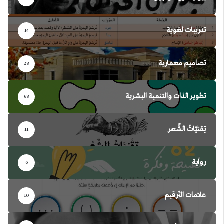
تدريبات لغوية
14
تصاميم معمارية
28
تطوير الذات والتنمية البشرية
68
تِقنيَّاتُ الشِّعر
11
رواية
6
علامات التّرقيم
10