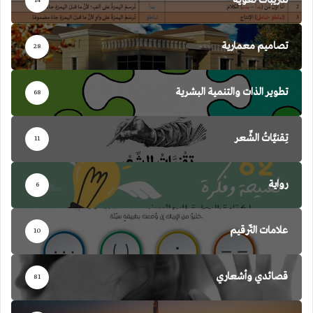
تدريبات لغوية
14
تصاميم معمارية
28
تطوير الذات والتنمية البشرية
68
تِقنيَّاتُ الشِّعر
11
رواية
6
علامات التّرقيم
10
قصائدي وأشعاري
81