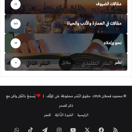
مقالات الضيوف
21
مقالات في العمارة والأدب والحياة
165
نحو وإملاء
35
نشر
4
© محمود قحطان 2026، حقوق النّشر محفوظة على المؤلّف |
يُسمحُ بالنّقل ولكن مع
ذكر المصدر
الرئيسية
السّيرة الذّاتيّة
المتجر
ملخص
فيسبوك
‫X
‫YouTube
انستقرام
تيلقرام
‫TikTok
واتساب