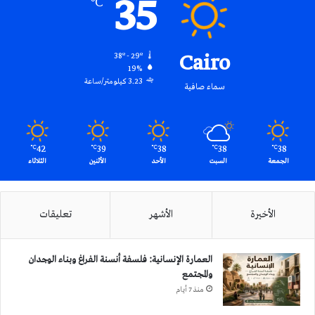
35
℃
Cairo
38º - 29º
19%
3.23 كيلومتر/ساعة
سماء صافية
42
39
38
38
38
℃
℃
℃
℃
℃
الجمعة
السبت
الأحد
الأثنين
الثلاثاء
الأخيرة
الأشهر
تعليقات
العمارة الإنسانية: فلسفة أنسنة الفراغ وبناء الوجدان
والمجتمع
منذ 7 أيام