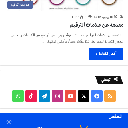
علامات التّرقيم
18 يونيو، 2012
0
11٬147
مقدمة عن علامات الترقيم
مقدمة عن علامات الترقيم علامات الترقيم هي رموز تُوضعُ بين الكلمات والجمل،
تجعل الكتابة تبدو احترافيّة وأكثر جمالًا وأفضل تنظيمًا.…
أكمل القراءة »
اتبعني
ملخص
فيسبوك
‫X
‫YouTube
انستقرام
تيلقرام
‫TikTok
واتساب
الموقع
الطقس
RSS