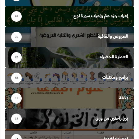
إعراب جزء عمّ وإعراب سورة نوح
68
العروض والقافية
31
العمارة الخضراء
22
برامج ومكتبات
52
بلاغة
16
بين راحتين من ورق
25