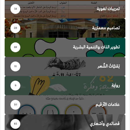
تدريبات لغوية
14
تصاميم معمارية
28
تطوير الذات والتنمية البشرية
68
تِقنيَّاتُ الشِّعر
11
رواية
6
علامات التّرقيم
10
قصائدي وأشعاري
81