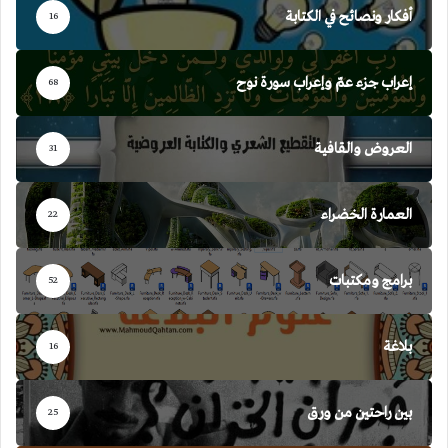
أفكار ونصائح في الكتابة
16
إعراب جزء عمّ وإعراب سورة نوح
68
العروض والقافية
31
العمارة الخضراء
22
برامج ومكتبات
52
بلاغة
16
بين راحتين من ورق
25