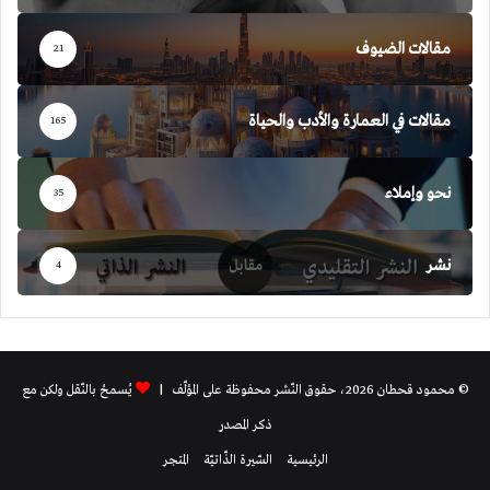
مقالات الضيوف
21
مقالات في العمارة والأدب والحياة
165
نحو وإملاء
35
نشر
4
© محمود قحطان 2026، حقوق النّشر محفوظة على المؤلّف |
يُسمحُ بالنّقل ولكن مع
ذكر المصدر
الرئيسية
السّيرة الذّاتيّة
المتجر