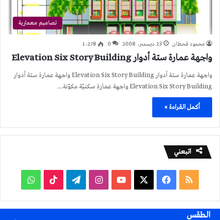
تصاميم معمارية
محمود قحطان
23 ديسمبر، 2008
0
1٬278
واجهة عمارة ستة أدوار Elevation Six Story Building
واجهة عمارة ستة أدوار Elevation Six Story Building واجهة عمارة ستة أدوار
Elevation Six Story Building واجهة عمارة سكنيّة مكوّنة…
أكمل القراءة »
اتبعني
ملخص
فيسبوك
‫X
‫YouTube
انستقرام
تيلقرام
‫TikTok
واتساب
الموقع
الطقس
RSS