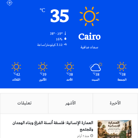
35
℃
Cairo
38º - 29º
16%
3.12 كيلومتر/ساعة
سماء صافية
42
39
38
38
38
℃
℃
℃
℃
℃
الجمعة
السبت
الأحد
الأثنين
الثلاثاء
الأخيرة
الأشهر
تعليقات
العمارة الإنسانية: فلسفة أنسنة الفراغ وبناء الوجدان
والمجتمع
منذ 7 أيام