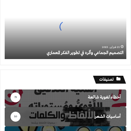
الجماعي
وأثره
في
تطوير
الفكر
المعماري
21 فبراير، 2021
التصميم الجماعي وأثره في تطوير الفكر المعماري
تصنيفات
أخطاء لغوية شائعة
73
أساسيات الشعر
10