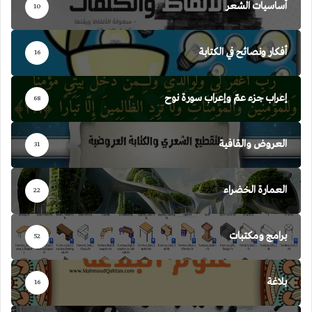
أساسيات الشعر
10
أفكار ونصائح في الكتابة
16
إعراب جزء عمّ وإعراب سورة نوح
68
العروض والقافية
31
العمارة الخضراء
22
برامج ومكتبات
52
بلاغة
16