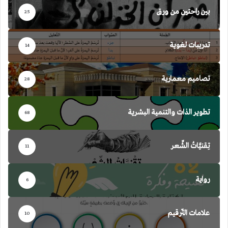
بين راحتين من ورق
25
تدريبات لغوية
14
تصاميم معمارية
28
تطوير الذات والتنمية البشرية
68
تِقنيَّاتُ الشِّعر
11
رواية
6
علامات التّرقيم
10