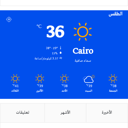
الموقع
الطقس
RSS
36
℃
Cairo
38º - 29º
15%
3.57 كيلومتر/ساعة
سماء صافية
41
39
38
39
38
℃
℃
℃
℃
℃
الجمعة
السبت
الأحد
الأثنين
الثلاثاء
الأخيرة
الأشهر
تعليقات