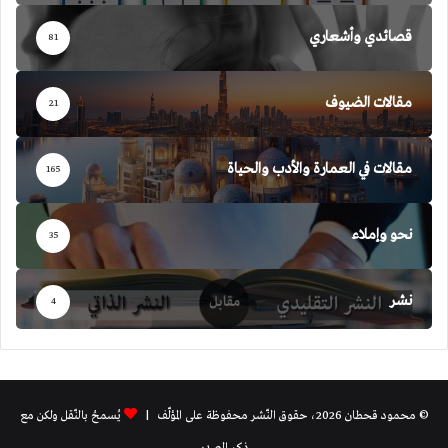
قصائدي وأشعاري
81
مقالات الضيوف
21
مقالات في العمارة والأدب والحياة
165
نحو وإملاء
35
نشر
4
© محمود قحطان 2026، حقوق النّشر محفوظة على المؤلّف |
يُسمحُ بالنّقل ولكن مع
ذكر المصدر