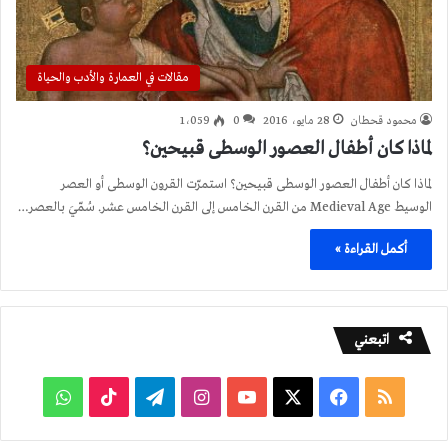
مقالات في العمارة والأدب والحياة
محمود قحطان
28 مايو، 2016
0
1٬059
لماذا كان أطفال العصور الوسطى قبيحين؟
لماذا كان أطفال العصور الوسطى قبيحين؟ استمرّت القرون الوسطى أو العصر
الوسيط Medieval Age من القرن الخامس إلى القرن الخامس عشر. سُمّيَ بالعصر…
أكمل القراءة »
اتبعني
ملخص
فيسبوك
‫X
‫YouTube
انستقرام
تيلقرام
‫TikTok
واتساب
الموقع