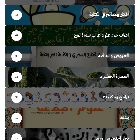
أفكار ونصائح في الكتابة
16
إعراب جزء عمّ وإعراب سورة نوح
68
العروض والقافية
31
العمارة الخضراء
22
برامج ومكتبات
52
بلاغة
16
بين راحتين من ورق
25