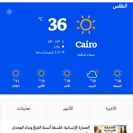
الطقس
RSS
36
℃
Cairo
38º - 29º
15%
3.57 كيلومتر/ساعة
سماء صافية
41
39
38
39
38
℃
℃
℃
℃
℃
الجمعة
السبت
الأحد
الأثنين
الثلاثاء
الأخيرة
الأشهر
تعليقات
العمارة الإنسانية: فلسفة أنسنة الفراغ وبناء الوجدان