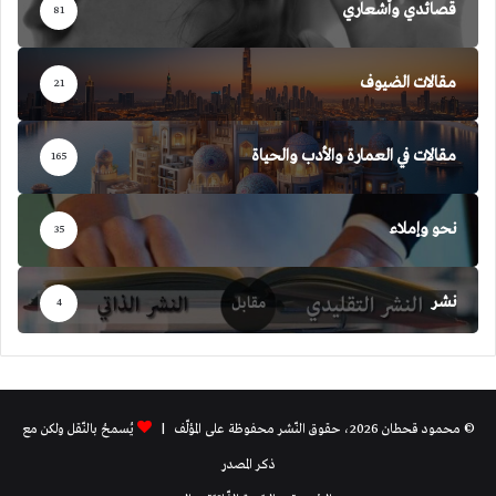
قصائدي وأشعاري
81
مقالات الضيوف
21
مقالات في العمارة والأدب والحياة
165
نحو وإملاء
35
نشر
4
© محمود قحطان 2026، حقوق النّشر محفوظة على المؤلّف |
يُسمحُ بالنّقل ولكن مع
ذكر المصدر