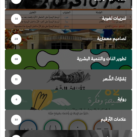
تدريبات لغوية
14
تصاميم معمارية
28
تطوير الذات والتنمية البشرية
68
تِقنيَّاتُ الشِّعر
11
رواية
6
علامات التّرقيم
10