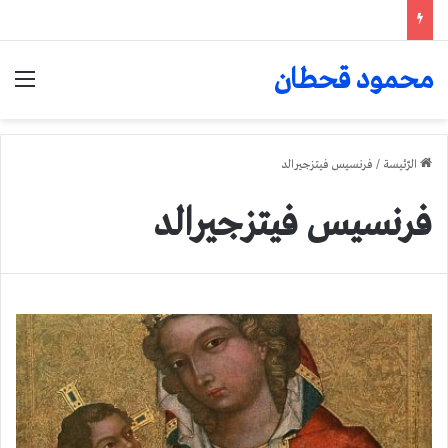
محمود قحطان
الق
الرّئيسة
/
فرنسيس فيتزجيرالد
فرنسيس فيتزجيرالد