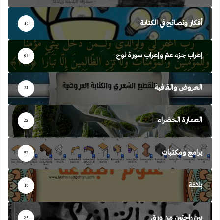
أفكار ونصائح في الكتابة
16
إعراب جزء عمّ وإعراب سورة نوح
68
العروض والقافية
31
العمارة الخضراء
22
برامج ومكتبات
52
بلاغة
16
بين راحتين من ورق
25