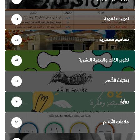
تدريبات لغوية
14
تصاميم معمارية
28
تطوير الذات والتنمية البشرية
68
تِقنيَّاتُ الشِّعر
11
رواية
6
علامات التّرقيم
10