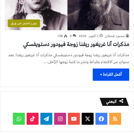
بين راحتين من ورق
محمود قحطان
1 أكتوبر، 2020
0
738
مذكرات آنا غريغور ريفنا زوجة فيودور دستويفسكي
مذكرات آنا غريغور ريفنا زوجة فيودور دستويفسكي مذكرات آنا غريغور ريفنا: بعد
سنواتٍ من الاكتفاءِ بطباعةِ ونشرِ ما كتبهُ زوجها الرَّاحل،…
أكمل القراءة »
اتبعني
ملخص
فيسبوك
‫X
‫YouTube
انستقرام
تيلقرام
‫TikTok
واتساب
الموقع