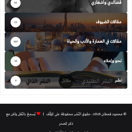
قصائدي وأشعاري
81
مقالات الضيوف
21
مقالات في العمارة والأدب والحياة
165
نحو وإملاء
35
نشر
4
© محمود قحطان 2026، حقوق النّشر محفوظة على المؤلّف |
يُسمحُ بالنّقل ولكن مع
ذكر المصدر