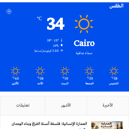
الطقس
RSS
34
℃
Cairo
38º - 29º
24%
3.66 كيلومتر/ساعة
سماء صافية
40
38
39
39
38
℃
℃
℃
℃
℃
الخميس
الجمعة
السبت
الأحد
الأثنين
الأخيرة
الأشهر
تعليقات
العمارة الإنسانية: فلسفة أنسنة الفراغ وبناء الوجدان